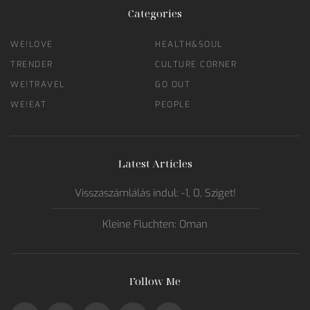
Categories
WE!LOVE
HEALTH&SOUL
TRENDER
CULTURE CORNER
WE!TRAVEL
GO OUT
WE!EAT
PEOPLE
Latest Articles
Visszaszámlálás indul: -1, 0, Sziget!
Kleine Fluchten: Oman
Follow Me