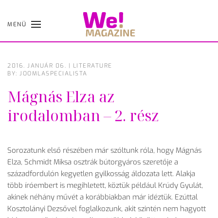
MENÜ
Skip
to
main
content
2016. JANUÁR 06.
|
LITERATURE
BY: JOOMLASPECIALISTA
Mágnás Elza az
irodalomban – 2. rész
Sorozatunk első részében már szóltunk róla, hogy Mágnás
Elza, Schmidt Miksa osztrák bútorgyáros szeretője a
századfordulón kegyetlen gyilkosság áldozata lett. Alakja
több íróembert is megihletett, köztük például Krúdy Gyulát,
akinek néhány művét a korábbiakban már idéztük. Ezúttal
Kosztolányi Dezsővel foglalkozunk, akit szintén nem hagyott