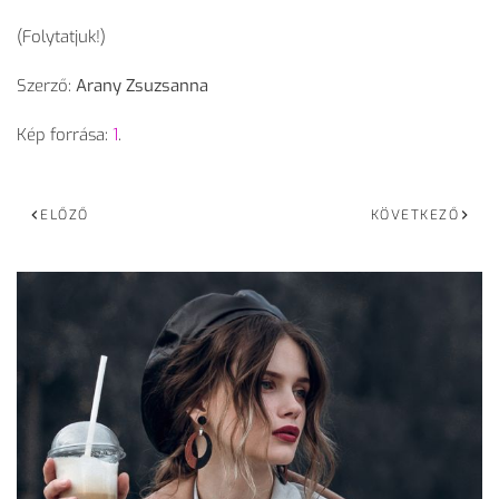
(Folytatjuk!)
Szerző:
Arany Zsuzsanna
Kép forrása:
1
.
ELŐZŐ
KÖVETKEZŐ