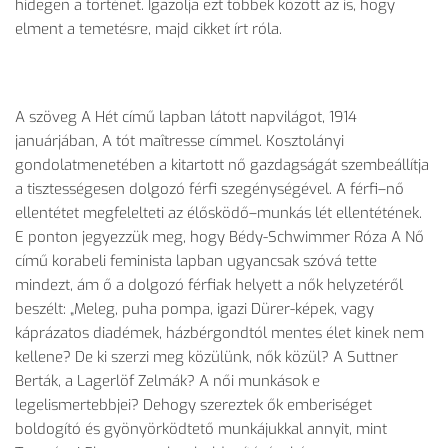
hidegen a történet. Igazolja ezt többek között az is, hogy
elment a temetésre, majd cikket írt róla.
A szöveg A Hét című lapban látott napvilágot, 1914
januárjában, A tót maîtresse címmel. Kosztolányi
gondolatmenetében a kitartott nő gazdagságát szembeállítja
a tisztességesen dolgozó férfi szegénységével. A férfi–nő
ellentétet megfelelteti az élősködő–munkás lét ellentétének.
E ponton jegyezzük meg, hogy Bédy-Schwimmer Róza A Nő
című korabeli feminista lapban ugyancsak szóvá tette
mindezt, ám ő a dolgozó férfiak helyett a nők helyzetéről
beszélt: „Meleg, puha pompa, igazi Dürer-képek, vagy
káprázatos diadémek, házbérgondtól mentes élet kinek nem
kellene? De ki szerzi meg közülünk, nők közül? A Suttner
Berták, a Lagerlöf Zelmák? A női munkások e
legelismertebbjei? Dehogy szereztek ők emberiséget
boldogító és gyönyörködtető munkájukkal annyit, mint