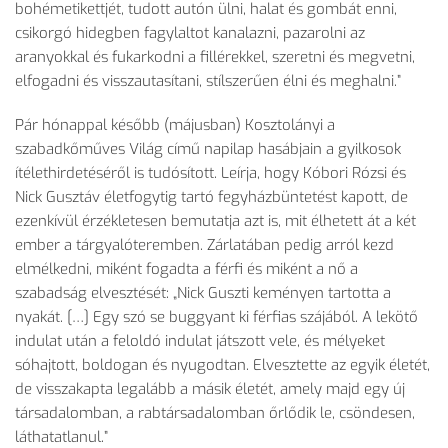
bohémetikettjét, tudott autón ülni, halat és gombát enni,
csikorgó hidegben fagylaltot kanalazni, pazarolni az
aranyokkal és fukarkodni a fillérekkel, szeretni és megvetni,
elfogadni és visszautasítani, stílszerűen élni és meghalni.”
Pár hónappal később (májusban) Kosztolányi a
szabadkőműves Világ című napilap hasábjain a gyilkosok
ítélethirdetéséről is tudósított. Leírja, hogy Kóbori Rózsi és
Nick Gusztáv életfogytig tartó fegyházbüntetést kapott, de
ezenkívül érzékletesen bemutatja azt is, mit élhetett át a két
ember a tárgyalóteremben. Zárlatában pedig arról kezd
elmélkedni, miként fogadta a férfi és miként a nő a
szabadság elvesztését: „Nick Guszti keményen tartotta a
nyakát. […] Egy szó se buggyant ki férfias szájából. A lekötő
indulat után a feloldó indulat játszott vele, és mélyeket
sóhajtott, boldogan és nyugodtan. Elvesztette az egyik életét,
de visszakapta legalább a másik életét, amely majd egy új
társadalomban, a rabtársadalomban őrlődik le, csöndesen,
láthatatlanul.”