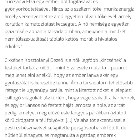
Turcsányi Elza egy ember boldogításával és
gyönyörködtetésével. Nincs az a szellemi tőke, munkaenergia,
amely versenyezhetne a nő egyetlen olyan tőkéjével, amely
korlátlan kamatoztatást kecsegtet. A nő nemisége egyetlen
igazi tőkéje abban a társadalomban, amelyben a mindkét
nem túlszexualitását tápláló kettős morál: a hivatalos
erkölcs.”
Cikkében Kosztolányi Dezső is a nők legfőbb „kincsének” a
testüket tartja, amiből – mint Elza esete mutatta – pazarul
meg lehet élni anélkül, hogy az ember lánya akár egy
gyufaszálat is keresztbe tenne. Ám a társadalom tehetősebb
rétegeit is ugyanúgy bírálja, mint a kitartott nőket, s leleplezi
csillogó világukat: „Az történt, hogy vége szakadt a karriernek,
és egy briliánsos nő festett haját lemosta a hólé, az arcát
pedig, amelyet még előző este langyos párákban áztatott,
körülcirógatta a téli folyóvíz. […] Valaha tót akcentussal a
pesti csibésznyelvet selypítette pezsgőspoharak fölött, de
hűtlenül elhagyta, és megtanulta a gazdag emberek