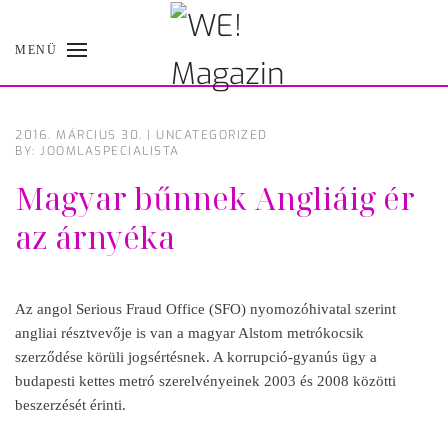
MENÜ
Skip
to
main
content
2016. MÁRCIUS 30.
|
UNCATEGORIZED
BY: JOOMLASPECIALISTA
Magyar bűnnek Angliáig ér
az árnyéka
Az angol Serious Fraud Office (SFO) nyomozóhivatal szerint
angliai résztvevője is van a magyar Alstom metrókocsik
szerződése körüli jogsértésnek. A korrupció-gyanús ügy a
budapesti kettes metró szerelvényeinek 2003 és 2008 közötti
beszerzését érinti.