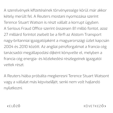
A szerelvények kifizetésének törvényessége körül már akkor
kétely merült fel. A Reuters mostani nyomozása szerint
Terence Stuart Watson is részt vállalt a korrupt ügyben.
A Serious Fraud Office szerint összesen 81 millió fontot, azaz
27 milliárd forintot zsebelt be a férfi az Alstom Transport
nagy-britanniai igazgatójaként a magyarországi üzlet kapcsán
2004 és 2010 között. Az angliai pénzforgalmat a francia cég
tanácsadói megállapodási díjként könyvelte el, melyben a
francia cég energia- és közlekedési részlegeinek igazgatói
vettek részt.
A Reuters hiába próbálta megkeresni Terence Stuart Watsont
vagy a vállalat más képviselőjét, senki nem volt hajlandó
nyilatkozni.
ELŐZŐ
KÖVETKEZŐ