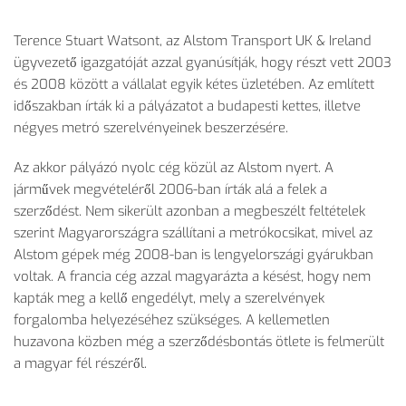
Terence Stuart Watsont, az Alstom Transport UK & Ireland
ügyvezető igazgatóját azzal gyanúsítják, hogy részt vett 2003
és 2008 között a vállalat egyik kétes üzletében. Az említett
időszakban írták ki a pályázatot a budapesti kettes, illetve
négyes metró szerelvényeinek beszerzésére.
Az akkor pályázó nyolc cég közül az Alstom nyert. A
járművek megvételéről 2006-ban írták alá a felek a
szerződést. Nem sikerült azonban a megbeszélt feltételek
szerint Magyarországra szállítani a metrókocsikat, mivel az
Alstom gépek még 2008-ban is lengyelországi gyárukban
voltak. A francia cég azzal magyarázta a késést, hogy nem
kapták meg a kellő engedélyt, mely a szerelvények
forgalomba helyezéséhez szükséges. A kellemetlen
huzavona közben még a szerződésbontás ötlete is felmerült
a magyar fél részéről.