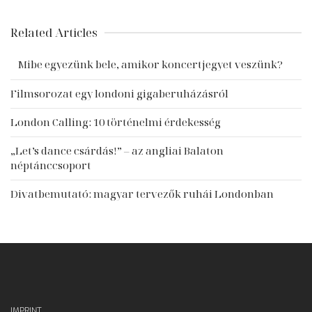
Related Articles
Mibe egyezünk bele, amikor koncertjegyet veszünk?
Filmsorozat egy londoni gigaberuházásról
London Calling: 10 történelmi érdekesség
„Let’s dance csárdás!” – az angliai Balaton
néptánccsoport
Divatbemutató: magyar tervezők ruhái Londonban
IMPRINT