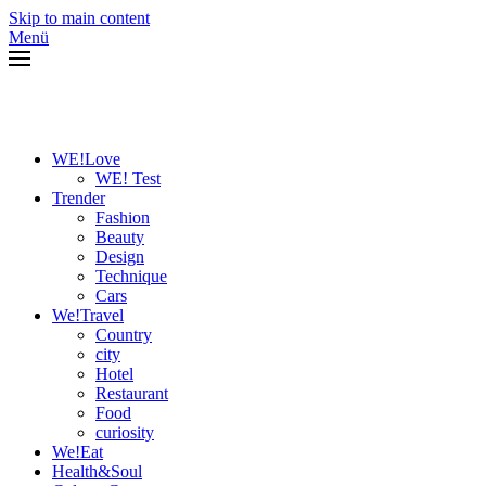
Skip to main content
Menü
WE!Love
WE! Test
Trender
Fashion
Beauty
Design
Technique
Cars
We!Travel
Country
city
Hotel
Restaurant
Food
curiosity
We!Eat
Health&Soul