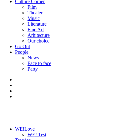
Culture Corner
Film
Theater
Music
Literature
Fine Art
Arhitecture
Our choice
Go Out
People
News
Face to face
Party
WE!Love
WE! Test