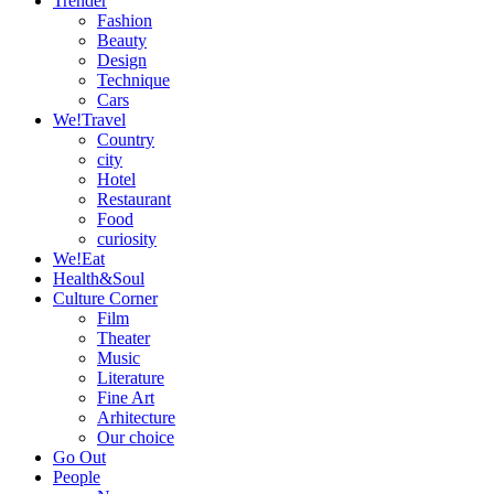
Trender
Fashion
Beauty
Design
Technique
Cars
We!Travel
Country
city
Hotel
Restaurant
Food
curiosity
We!Eat
Health&Soul
Culture Corner
Film
Theater
Music
Literature
Fine Art
Arhitecture
Our choice
Go Out
People