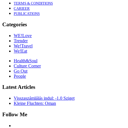
TERMS & CONDITIONS
CARIEER
PUBLICATIONS
Categories
WE!Love
Trender
We!Travel
We!Eat
Health&Soul
Culture Corner
Go Out
People
Latest Articles
Visszaszámlálás indul: -1.0 Sziget
Kleine Fluchten: Oman
Follow Me