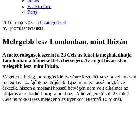
News
Face to face
Party
2016. május 03.
|
Uncategorized
by: joomlaspecialista
Melegebb lesz Londonban, mint Ibizán
A meteorológusok szerint a 23 Celsius fokot is meghaladhatja
Londonban a hőmérséklet a hétvégén. Az angol fővárosban
melegebb lesz, mint Ibizán.
Véget ér a hideg, borongós idő és végre kezdetét veszi a kellemesen
meleg tavasz, ígérik az időjósok. Igaz, mindez kissé megkésve
érkezik, hiszen a mostani hosszú hétvégén nem volt alkalmas az
időjárás a szabadtéri programokhoz. A hétvégére jósolt 23 fok 7
Celsius-fokkal lesz melegebb az ilyenkor jellemző 16 foknál.