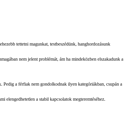
 nehezebb tettetni magunkat, testbeszédünk, hanghordozásunk
 önmagában nem jelent problémát, ám ha mindeközben elszakadunk a
ák. Pedig a férfiak nem gondolkodnak ilyen kategóriákban, csupán a
i elengedhetetlen a stabil kapcsolatok megteremtéséhez.