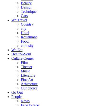
Beauty
Design
Technique
Cars
We!Travel
Country
city
Hotel
Restaurant
Food
curiosity
We!Eat
Health&Soul
Culture Corner
Film
Theater
Music
Literature
Fine Art
Arhitecture
Our choice
Go Out
People
News
Face to face