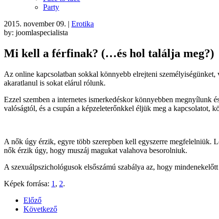
Party
2015. november 09.
|
Erotika
by: joomlaspecialista
Mi kell a férfinak? (…és hol találja meg?)
Az online kapcsolatban sokkal könnyebb elrejteni személyiségünket, 
akaratlanul is sokat elárul rólunk.
Ezzel szemben a internetes ismerkedéskor könnyebben megnyílunk és
valóságtól, és a csupán a képzeleterőnkkel éljük meg a kapcsolatot,
A nők úgy érzik, egyre több szerepben kell egyszerre megfelelniük. L
nők érzik úgy, hogy muszáj magukat valahova besorolniuk.
A szexuálpszichológusok elsőszámú szabálya az, hogy mindenekelőtt 
Képek forrása:
1
,
2
.
Előző
Következő