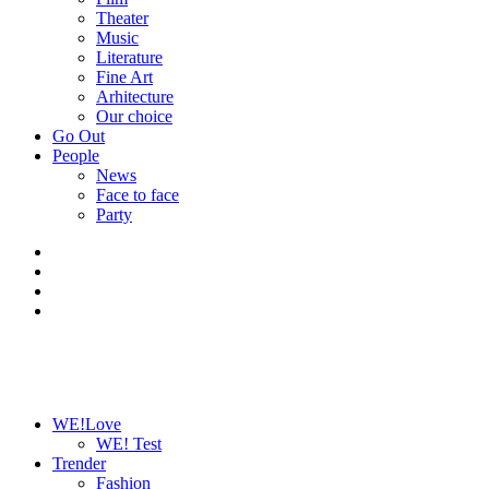
Theater
Music
Literature
Fine Art
Arhitecture
Our choice
Go Out
People
News
Face to face
Party
WE!Love
WE! Test
Trender
Fashion