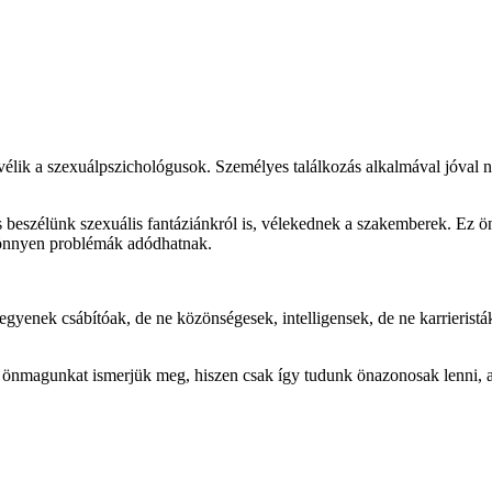
vélik a szexuálpszichológusok. Személyes találkozás alkalmával jóval
 beszélünk szexuális fantáziánkról is, vélekednek a szakemberek. Ez
 könnyen problémák adódhatnak.
egyenek csábítóak, de ne közönségesek, intelligensek, de ne karrierist
önmagunkat ismerjük meg, hiszen csak így tudunk önazonosak lenni, am