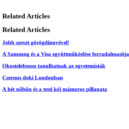
Related Articles
Related Articles
Jobb szexet görögdinnyével!
A Samsung és a Visa együttműködése forradalmasítja a
Okostelefonon tanulhatnak az egyetemisták
Csernus doki Londonban
A hét nőbűn és a testi kéj mámoros pillanata