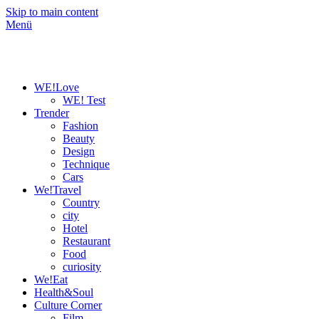
Skip to main content
Menü
WE!Love
WE! Test
Trender
Fashion
Beauty
Design
Technique
Cars
We!Travel
Country
city
Hotel
Restaurant
Food
curiosity
We!Eat
Health&Soul
Culture Corner
Film