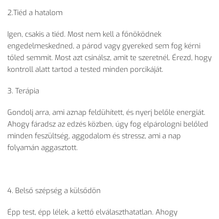
2.Tiéd a hatalom
Igen, csakis a tiéd. Most nem kell a főnöködnek
engedelmeskedned, a párod vagy gyereked sem fog kérni
tőled semmit. Most azt csinálsz, amit te szeretnél. Érezd, hogy
kontroll alatt tartod a tested minden porcikáját.
3. Terápia
Gondolj arra, ami aznap feldühített, és nyerj belőle energiát.
Ahogy fáradsz az edzés közben, úgy fog elpárologni belőled
minden feszültség, aggodalom és stressz, ami a nap
folyamán aggasztott.
4. Belső szépség a külsődön
Épp test, épp lélek, a kettő elválaszthatatlan. Ahogy