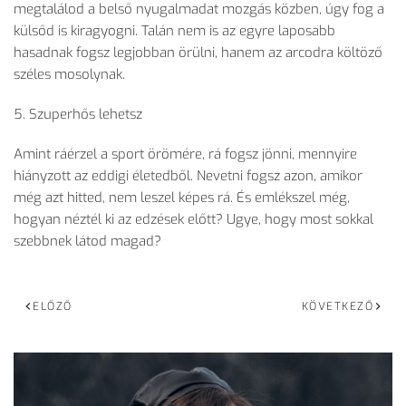
megtalálod a belső nyugalmadat mozgás közben, úgy fog a
külsőd is kiragyogni. Talán nem is az egyre laposabb
hasadnak fogsz legjobban örülni, hanem az arcodra költöző
széles mosolynak.
5. Szuperhős lehetsz
Amint ráérzel a sport örömére, rá fogsz jönni, mennyire
hiányzott az eddigi életedből. Nevetni fogsz azon, amikor
még azt hitted, nem leszel képes rá. És emlékszel még,
hogyan néztél ki az edzések előtt? Ugye, hogy most sokkal
szebbnek látod magad?
ELŐZŐ
KÖVETKEZŐ