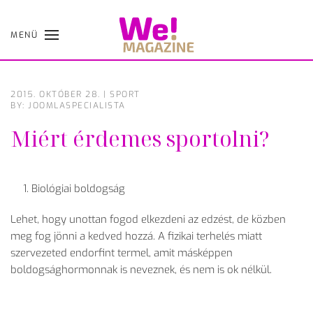
MENÜ
Skip
to
main
content
2015. OKTÓBER 28.
|
SPORT
BY: JOOMLASPECIALISTA
Miért érdemes sportolni?
Biológiai boldogság
Lehet, hogy unottan fogod elkezdeni az edzést, de közben
meg fog jönni a kedved hozzá. A fizikai terhelés miatt
szervezeted endorfint termel, amit másképpen
boldogsághormonnak is neveznek, és nem is ok nélkül.