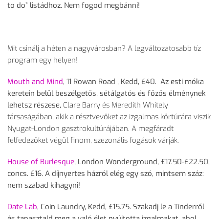
to do” listádhoz. Nem fogod megbánni!
Mit csinálj a héten a nagyvárosban? A legváltozatosabb tíz
program egy helyen!
Mouth and Mind
, 11 Rowan Road , Kedd, £40.
Az esti móka
keretein belül beszélgetős, sétálgatós és főzős élménynek
lehetsz részese,
Clare Barry és Meredith Whitely
társaságában, akik a résztvevőket az izgalmas körtúrára viszik
Nyugat-London gasztrokultúrájában. A megfáradt
felfedezőket végül finom, szezonális fogások várják.
House of Burlesque
, London Wonderground, £17.50-£22.50,
concs. £16.
A díjnyertes házról elég egy szó, mintsem száz:
nem szabad kihagyni!
Date Lab
, Coin Laundry, Kedd, £15.75.
Szakadj le a Tinderről
és tapasztald meg a való élet nyújtotta izgalmakat, ahol