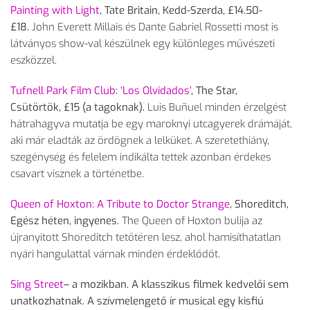
Painting with Light
, Tate Britain, Kedd-Szerda, £14.50-
£18.
John Everett Millais és Dante Gabriel Rossetti most is
látványos show-val készülnek egy különleges művészeti
eszközzel.
Tufnell Park Film Club: ‘Los Olvidados’
, The Star,
Csütörtök, £15 (a tagoknak).
Luis Buñuel minden érzelgést
hátrahagyva mutatja be egy maroknyi utcagyerek drámáját,
aki már eladták az ördögnek a lelküket. A szeretethiány,
szegénység és felelem indikálta tettek azonban érdekes
csavart visznek a történetbe.
Queen of Hoxton: A Tribute to Doctor Strange
, Shoreditch,
Egész héten, ingyenes.
The Queen of Hoxton bulija az
újranyitott Shoreditch tetőtéren lesz, ahol hamisíthatatlan
nyári hangulattal várnak minden érdeklődőt.
Sing Street
– a mozikban
. A klasszikus filmek kedvelői sem
unatkozhatnak. A szívmelengető ír musical egy kisfiú