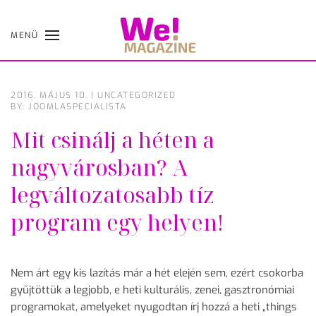
MENÜ
Skip
to
main
content
2016. MÁJUS 10.
|
UNCATEGORIZED
BY: JOOMLASPECIALISTA
Mit csinálj a héten a
nagyvárosban? A
legváltozatosabb tíz
program egy helyen!
Nem árt egy kis lazítás már a hét elején sem, ezért csokorba
gyűjtöttük a legjobb, e heti kulturális, zenei, gasztronómiai
programokat, amelyeket nyugodtan írj hozzá a heti „things