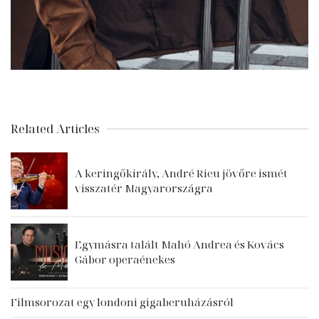
Related Articles
A keringőkirály, André Rieu jövőre ismét
visszatér Magyarországra
Egymásra talált Mahó Andrea és Kovács
Gábor operaénekes
Filmsorozat egy londoni gigaberuházásról