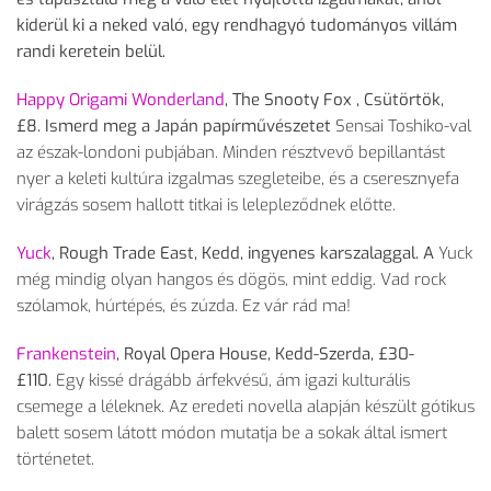
kiderül ki a neked való, egy rendhagyó tudományos villám
randi keretein belül.
Happy Origami Wonderland
, The Snooty Fox , Csütörtök,
£8.
Ismerd meg a Japán papírművészetet
Sensai Toshiko-val
az észak-londoni pubjában. Minden résztvevő bepillantást
nyer a keleti kultúra izgalmas szegleteibe, és a cseresznyefa
virágzás sosem hallott titkai is lelepleződnek előtte.
Yuck
, Rough Trade East, Kedd, ingyenes karszalaggal.
A
Yuck
még mindig olyan hangos és dögös, mint eddig. Vad rock
szólamok, húrtépés, és zúzda. Ez vár rád ma!
Frankenstein
, Royal Opera House, Kedd-Szerda, £30-
£110.
Egy kissé drágább árfekvésű, ám igazi kulturális
csemege a léleknek. Az eredeti novella alapján készült gótikus
balett sosem látott módon mutatja be a sokak által ismert
történetet.