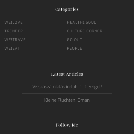
Categories
WE!LOVE
HEALTH&SOUL
TRENDER
CULTURE CORNER
WE!TRAVEL
GO OUT
WE!EAT
PEOPLE
Latest Articles
Visszaszámlálás indul: -1, 0, Sziget!
Kleine Fluchten: Oman
Follow Me