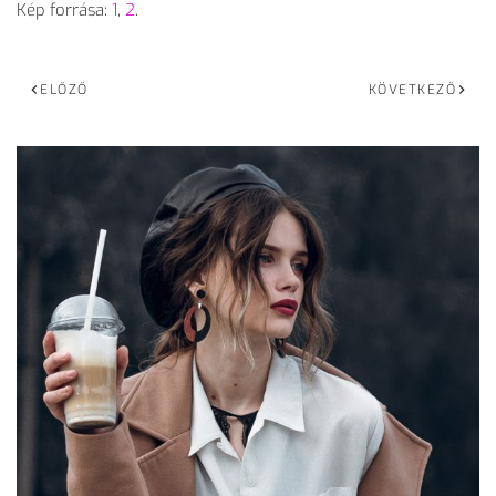
Kép forrása:
1
,
2
.
ELŐZŐ
KÖVETKEZŐ