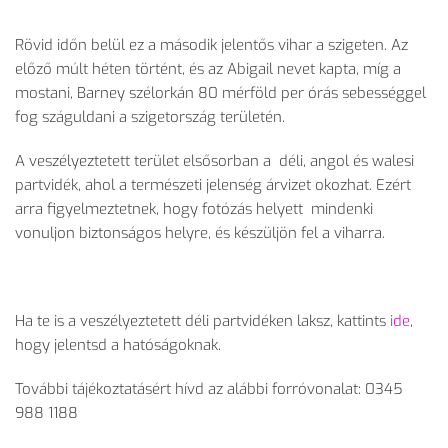
Rövid időn belül ez a második jelentős vihar a szigeten. Az
előző múlt héten történt, és az Abigail nevet kapta, míg a
mostani, Barney szélorkán 80 mérföld per órás sebességgel
fog száguldani a szigetország területén.
A veszélyeztetett terület elsősorban a déli, angol és walesi
partvidék, ahol a természeti jelenség árvizet okozhat. Ezért
arra figyelmeztetnek, hogy fotózás helyett mindenki
vonuljon biztonságos helyre, és készüljön fel a viharra.
Ha te is a veszélyeztetett déli partvidéken laksz, kattints
ide
,
hogy jelentsd a hatóságoknak.
További tájékoztatásért hívd az alábbi forróvonalat: 0345
988 1188