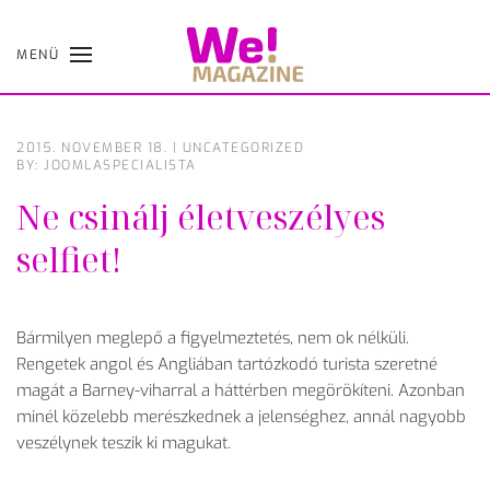
MENÜ
Skip
to
main
content
2015. NOVEMBER 18.
|
UNCATEGORIZED
BY: JOOMLASPECIALISTA
Ne csinálj életveszélyes
selfiet!
Bármilyen meglepő a figyelmeztetés, nem ok nélküli.
Rengetek angol és Angliában tartózkodó turista szeretné
magát a Barney-viharral a háttérben megörökíteni. Azonban
minél közelebb merészkednek a jelenséghez, annál nagyobb
veszélynek teszik ki magukat.