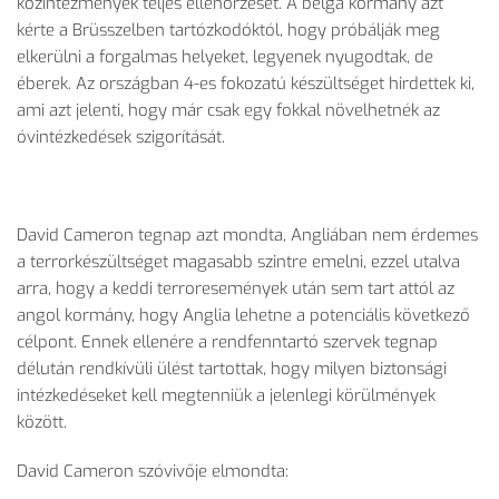
közintézmények teljes ellenőrzését. A belga kormány azt
kérte a Brüsszelben tartózkodóktól, hogy próbálják meg
elkerülni a forgalmas helyeket, legyenek nyugodtak, de
éberek. Az országban 4-es fokozatú készültséget hirdettek ki,
ami azt jelenti, hogy már csak egy fokkal növelhetnék az
óvintézkedések szigorítását.
David Cameron tegnap azt mondta, Angliában nem érdemes
a terrorkészültséget magasabb szintre emelni, ezzel utalva
arra, hogy a keddi terroresemények után sem tart attól az
angol kormány, hogy Anglia lehetne a potenciális következő
célpont. Ennek ellenére a rendfenntartó szervek tegnap
délután rendkívüli ülést tartottak, hogy milyen biztonsági
intézkedéseket kell megtenniük a jelenlegi körülmények
között.
David Cameron szóvivője elmondta: