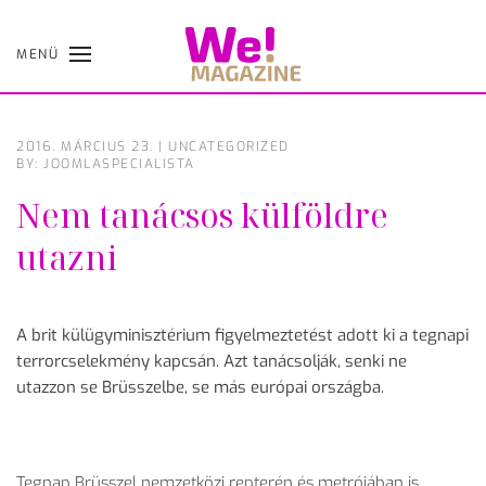
MENÜ
Skip
to
main
content
2016. MÁRCIUS 23.
|
UNCATEGORIZED
BY: JOOMLASPECIALISTA
Nem tanácsos külföldre
utazni
A brit külügyminisztérium figyelmeztetést adott ki a tegnapi
terrorcselekmény kapcsán. Azt tanácsolják, senki ne
utazzon se Brüsszelbe, se más európai országba.
Tegnap Brüsszel nemzetközi repterén és metrójában is