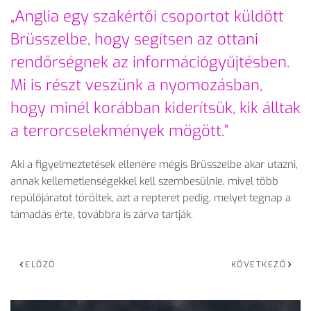
„Anglia egy szakértői csoportot küldött
Brüsszelbe, hogy segítsen az ottani
rendőrségnek az információgyűjtésben.
Mi is részt veszünk a nyomozásban,
hogy minél korábban kiderítsük, kik álltak
a terrorcselekmények mögött.”
Aki a figyelmeztetések ellenére mégis Brüsszelbe akar utazni,
annak kellemetlenségekkel kell szembesülnie, mivel több
repülőjáratot töröltek, azt a repteret pedig, melyet tegnap a
támadás érte, továbbra is zárva tartják.
ELŐZŐ
KÖVETKEZŐ