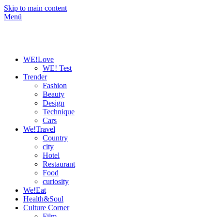
Skip to main content
Menü
WE!Love
WE! Test
Trender
Fashion
Beauty
Design
Technique
Cars
We!Travel
Country
city
Hotel
Restaurant
Food
curiosity
We!Eat
Health&Soul
Culture Corner
Film