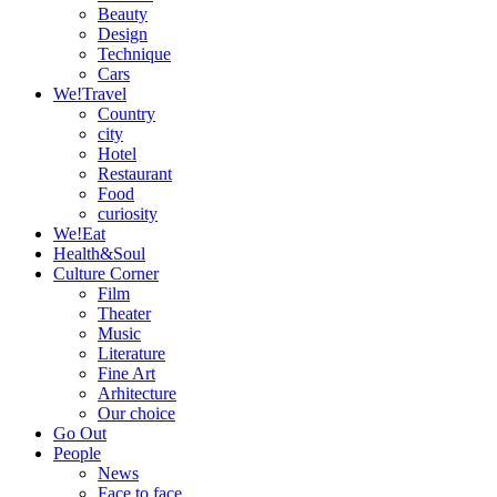
Beauty
Design
Technique
Cars
We!Travel
Country
city
Hotel
Restaurant
Food
curiosity
We!Eat
Health&Soul
Culture Corner
Film
Theater
Music
Literature
Fine Art
Arhitecture
Our choice
Go Out
People
News
Face to face