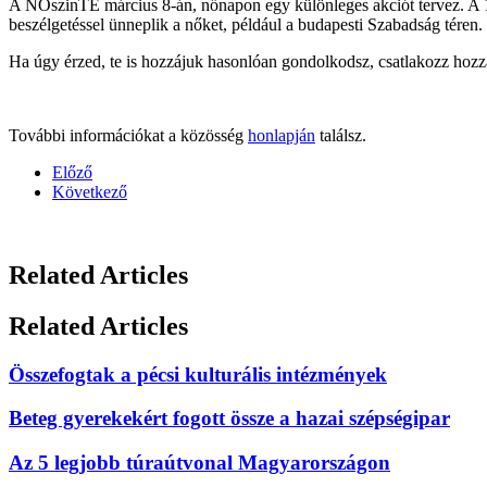
A NŐszinTE március 8-án, nőnapon egy különleges akciót tervez. A 12 
beszélgetéssel ünneplik a nőket, például a budapesti Szabadság téren.
Ha úgy érzed, te is hozzájuk hasonlóan gondolkodsz, csatlakozz hoz
További információkat a közösség
honlapján
találsz.
Előző
Következő
Related Articles
Related Articles
Összefogtak a pécsi kulturális intézmények
Beteg gyerekekért fogott össze a hazai szépségipar
Az 5 legjobb túraútvonal Magyarországon