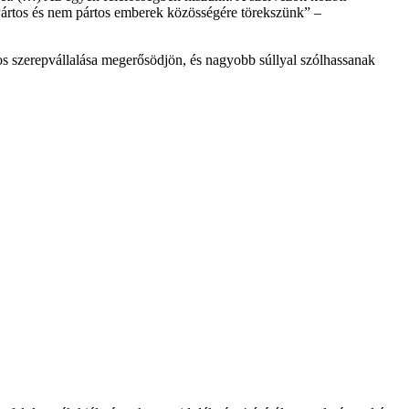
b. Pártos és nem pártos emberek közösségére törekszünk” –
os szerepvállalása megerősödjön, és nagyobb súllyal szólhassanak