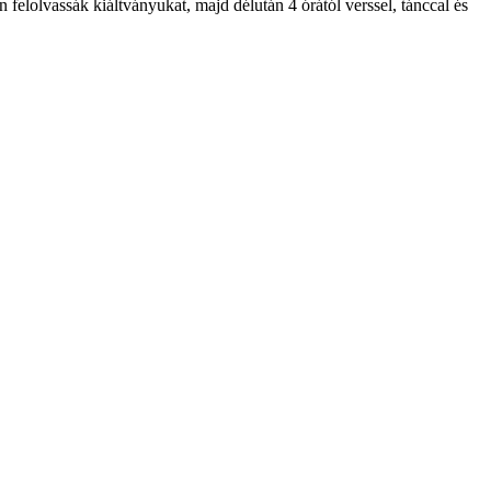
elolvassák kiáltványukat, majd délután 4 órától verssel, tánccal és