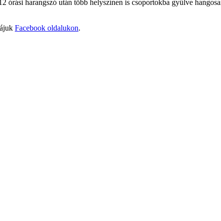
órási harangszó után több helyszínen is csoportokba gyűlve hangosan f
zájuk
Facebook oldalukon
.