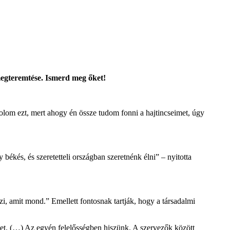
megteremtése. Ismerd meg őket!
olom ezt, mert ahogy én össze tudom fonni a hajtincseimet, úgy
ékés, és szeretetteli országban szeretnénk élni” – nyitotta
, amit mond.” Emellett fontosnak tartják, hogy a társadalmi
ket. (…) Az egyén felelősségben hiszünk. A szervezők között