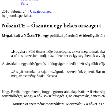
Party
2016. február 24.
|
Uncategorized
by: joomlaspecialista
NőszinTE – Őszintén egy békés országért
Megalakult a NŐszinTE, egy politikai pártoktól és ideológiáktól
„Hogyha a Föld összes nője összefogna, akkor meg tudnák akadá
a nők is összesíteni tudják az ötleteiket és így segíthetnek a 
A társadalmi egyenlőségért és boldogságért küzdő közösség főbb céljai
„A saját sorunkat, a saját országunkat szeretnénk építeni. Bár
meg az esemény Szalai Kriszta.
Nagy Emília megemlítette, hogy legfontosabb alapelvük az őszinteség.
sokszínűséget, ahogy a nők sokszínűségét is, ne elnyomják, hanem erő
„Mindenkit szeretnénk megszólítani. Megszólítjuk a nőket, és 