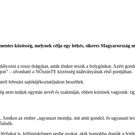
 mentes közösség, melynek célja egy békés, sikeres Magyarország 
lyozni a rossz dolgokat, amik tönkre teszik a bolygónkat. Azért gond
világon” – olvasható a NŐszinTE közösség kiáltványának első pontjában.
ról februári sajtótájékoztatójukon beszéltek.
 még nem tudjuk egymás nevét és szakmáját, ebben közösek vagyunk: egy b
 Amikor az ember „ugyanazt mondja, mit amit gondol, és ugyanazt teszi
sítsék.
a férfiakat is, különösképpen pedig azokat, akik homokba dugják a fejü