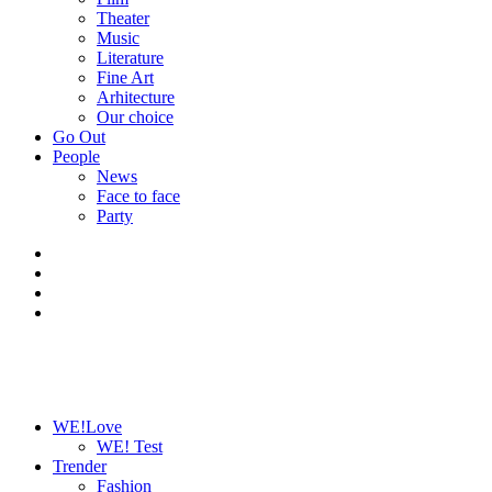
Theater
Music
Literature
Fine Art
Arhitecture
Our choice
Go Out
People
News
Face to face
Party
WE!Love
WE! Test
Trender
Fashion