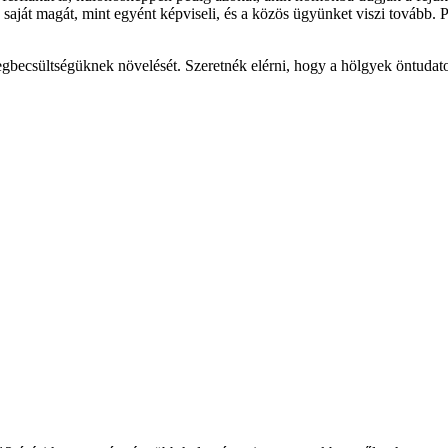
 de saját magát, mint egyént képviseli, és a közös ügyünket viszi továb
megbecsültségüknek növelését. Szeretnék elérni, hogy a hölgyek öntudat