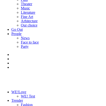
Theater
Music
Literature
Fine Art
Arhitecture
Our choice
Go Out
People
News
Face to face
Party
WE!Love
WE! Test
Trender
Fashion