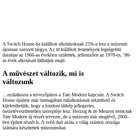
A Switch House-ba kiállított alkotásoknak 25%-a lesz a múzeum
újonnan szerzett tárgya. Az itt kiállított festmények legrégebbi
darabjai az 1960-as években születtek, jellemzően az 1970-es, ’80-
as évek alkotásait láthatjuk majd.
A művészet változik, mi is
változunk
…nyilatkozta a tervezőpáros a Tate Modern kapcsán. A Switch
House épülete már önmagában műalkotásnak tekinthető és
kijelenthetjük, hogy a londoni látkép jellegzetes,
összetéveszthetetlen szereplője lesz. Herzog & de Meuron nemcsak
Tate Modern új részét tervezte, de a múzeum már meglévő, 2000-
ben épített részét is. A svéd duó azóta a világ számos országa
számára készítettek múzeumokat.