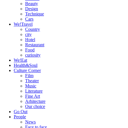
Beauty
Design
Technique
Cars
We!Travel
Country
city
Hotel
Restaurant
Food
curiosity
We!Eat
Health&Soul
Culture Corner
Film
Theater
Music
Literature
Fine Art
Arhitecture
Our choice
Go Out
People
News
Face to face