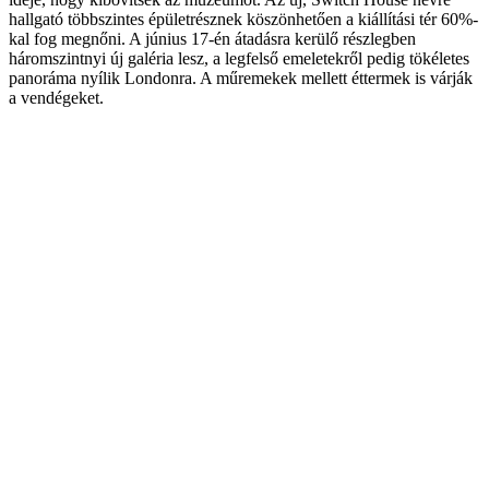
hallgató többszintes épületrésznek köszönhetően a kiállítási tér 60%-
kal fog megnőni. A június 17-én átadásra kerülő részlegben
háromszintnyi új galéria lesz, a legfelső emeletekről pedig tökéletes
panoráma nyílik Londonra. A műremekek mellett éttermek is várják
a vendégeket.