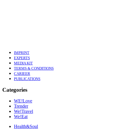
IMPRINT
EXPERTS
MEDIA KIT
TERMS & CONDITIONS
CARIEER
PUBLICATIONS
Categories
WE!Love
Trender
We!Travel
We!Eat
Health&Soul