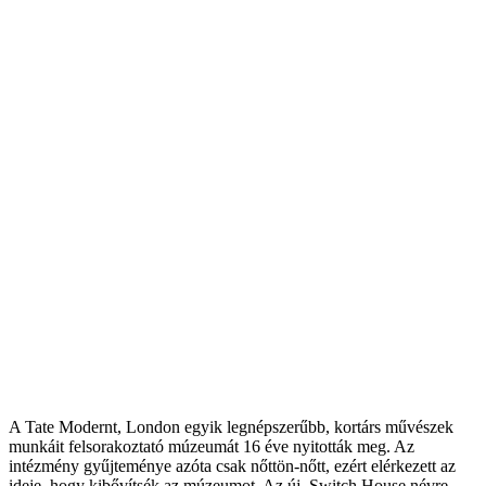
A Tate Modernt, London egyik legnépszerűbb, kortárs művészek
munkáit felsorakoztató múzeumát 16 éve nyitották meg. Az
intézmény gyűjteménye azóta csak nőttön-nőtt, ezért elérkezett az
ideje, hogy kibővítsék az múzeumot. Az új, Switch House névre