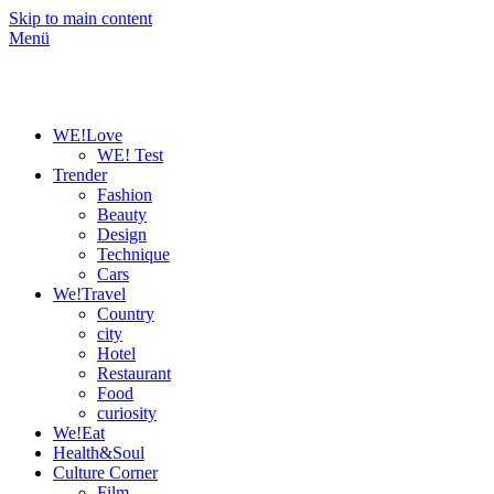
Skip to main content
Menü
WE!Love
WE! Test
Trender
Fashion
Beauty
Design
Technique
Cars
We!Travel
Country
city
Hotel
Restaurant
Food
curiosity
We!Eat
Health&Soul
Culture Corner
Film