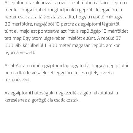
A repülőn utazók hozzá tarozói közül többen a kairói reptérre
mentek, hogy többet megtudjanak a gépről, de egyelőre a
reptér csak azt a tájékoztatást adta, hogy a repülő mintegy
80 mérföldre, nagyjából 10 percre az egyiptomi légtértől
tűnt el, majd ezt pontosítva azt írta: a repülőgép 10 mérföldet
tett meg Egyiptom légterében, mielőtt eltűnt. A repülő 37
000 láb, körülbelül 11 300 méter magasan repült, amikor
nyoma veszett.
Az al-Ahram című egyiptomi lap úgy tudja, hogy a gép pilótái
nem adtak le vészjeleket, egyelőre teljes rejtély övezi a
történéseket.
Az egyiptomi hatóságok megkezdték a gép felkutatást, a
kereséshez a görögök is csatlakoztak.