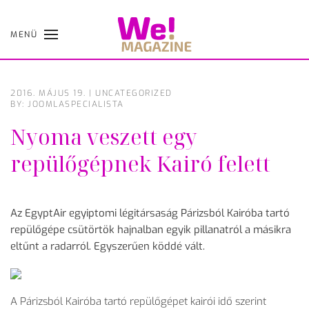
MENÜ
Skip
to
main
content
2016. MÁJUS 19.
|
UNCATEGORIZED
BY: JOOMLASPECIALISTA
Nyoma veszett egy
repülőgépnek Kairó felett
Az EgyptAir egyiptomi légitársaság Párizsból Kairóba tartó
repülőgépe csütörtök hajnalban egyik pillanatról a másikra
eltűnt a radarról. Egyszerűen köddé vált.
A Párizsból Kairóba tartó repülőgépet kairói idő szerint