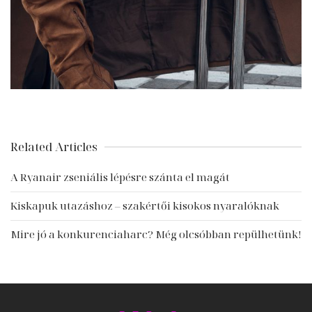
Related Articles
A Ryanair zseniális lépésre szánta el magát
Kiskapuk utazáshoz – szakértői kisokos nyaralóknak
Mire jó a konkurenciaharc? Még olcsóbban repülhetünk!