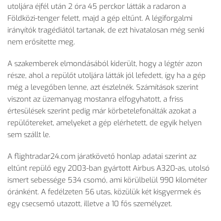
utoljára éjfél után 2 óra 45 perckor látták a radaron a
Földközi-tenger felett, majd a gép eltűnt. A légiforgalmi
irányítók tragédiától tartanak, de ezt hivatalosan még senki
nem erősítette meg.
A szakemberek elmondásából kiderült, hogy a légtér azon
része, ahol a repülőt utoljára látták jól lefedett, így ha a gép
még a levegőben lenne, azt észlelnék. Számítások szerint
viszont az üzemanyag mostanra elfogyhatott, a friss
értesülések szerint pedig már körbetelefonálták azokat a
repülőtereket, amelyeket a gép elérhetett, de egyik helyen
sem szállt le.
A flightradar24.com járatkövető honlap adatai szerint az
eltűnt repülő egy 2003-ban gyártott Airbus A320-as, utolsó
ismert sebessége 534 csomó, ami körülbelül 990 kilométer
óránként. A fedélzeten 56 utas, közülük két kisgyermek és
egy csecsemő utazott, illetve a 10 fős személyzet.