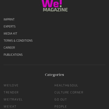
IMPRINT
EXPERTS
MEDIA KIT
TERMS & CONDITIONS
CARIEER
PUBLICATIONS
Categories
WE!LOVE
HEALTH&SOUL
TRENDER
CULTURE CORNER
WE!TRAVEL
GO OUT
WE!EAT
PEOPLE