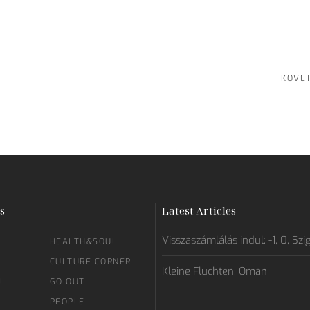
KÖVE
s
Latest Articles
Visszaszámlálás indul: -1, 0, Szi
HEALTH&SOUL
CULTURE CORNER
Kleine Fluchten: Oman
L
GO OUT
PEOPLE