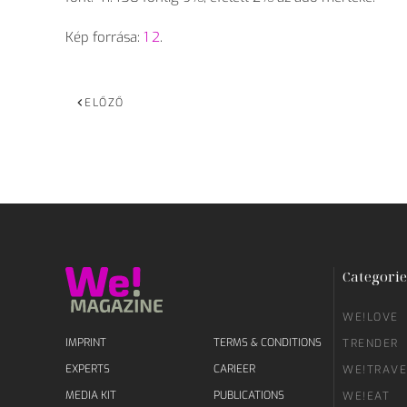
Kép forrása:
1
2
.
ELŐZŐ
Categorie
WE!LOVE
IMPRINT
TERMS & CONDITIONS
TRENDER
EXPERTS
CARIEER
WE!TRAVE
MEDIA KIT
PUBLICATIONS
WE!EAT