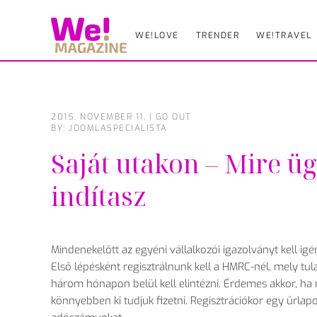
WE!LOVE
TRENDER
WE!TRAVEL
Skip
to
main
content
2015. NOVEMBER 11.
|
GO OUT
BY: JOOMLASPECIALISTA
Saját utakon – Mire ü
indítasz
Mindenekelőtt az egyéni vállalkozói igazolványt kell ig
Első lépésként regisztrálnunk kell a HMRC-nél, mely t
három hónapon belül kell elintézni. Érdemes akkor, ha m
könnyebben ki tudjuk fizetni. Regisztrációkor egy űrlapo