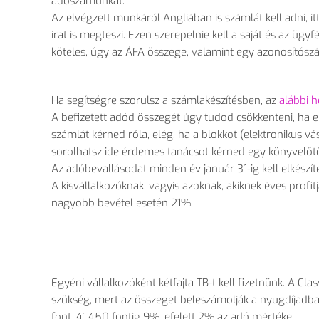
adószámunkat.
Az elvégzett munkáról Angliában is számlát kell adni, 
irat is megteszi. Ezen szerepelnie kell a saját és az 
köteles, úgy az ÁFA összege, valamint egy azonosítósz
Ha segítségre szorulsz a számlakészítésben, az
alábbi h
A befizetett adód összegét úgy tudod csökkenteni, ha
számlát kérned róla, elég, ha a blokkot (elektronikus v
sorolhatsz ide érdemes tanácsot kérned egy könyvelőtő
Az adóbevallásodat minden év január 31-ig kell elkész
A kisvállalkozóknak, vagyis azoknak, akiknek éves prof
nagyobb bevétel esetén 21%.
Egyéni vállalkozóként kétfajta TB-t kell fizetnünk. A Clas
szükség, mert az összeget beleszámolják a nyugdíjadba.
font. 41.450 fontig 9%, efelett 2% az adó mértéke.