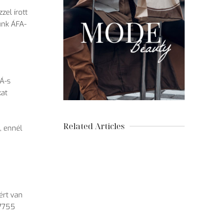
zel írott
ünk ÁFA-
Á-s
kat
Related Articles
, ennél
zért van
 7755