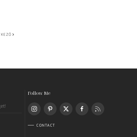
TKEZŐ
Follow Me
get!
CONTACT