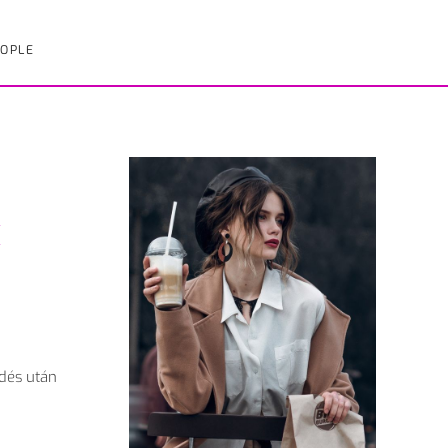
OPLE
t
zdés után