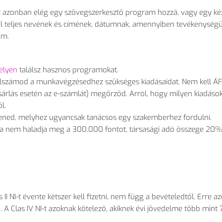
itt azonban elég egy szövegszerkesztő program hozzá, vagy egy kéz
ügyfél teljes nevének és címének, dátumnak, amennyiben tevékenység
ám.
elyen
találsz hasznos programokat.
 elszámod a munkavégzésedhez szükséges kiadásaidat. Nem kell ÁF
ásárlás esetén az e-számlát) megőrzöd. Arról, hogy milyen kiadáso
l.
ítened, melyhez ugyancsak tanácsos egy szakemberhez fordulni.
itja nem haladja meg a 300.000 fontot, társasági adó összege 20%
s II NI-t évente kétszer kell fizetni, nem függ a bevételedtől. Erre a
 A Clas IV NI-t azoknak kötelező, akiknek évi jövedelme több mint