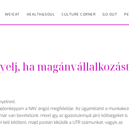
WE!EAT
HEALTH&SOUL
CULTURE CORNER
GO OUT
PE
gyelj, ha magánvállalkozás
ényelned.
ulajdonképpen a NAV angol megfelelője. Az ügyintézést a munkake
ár van bevételünk, mivel így az igazolvánnyal járó költségeket is
t kell kitölteni, majd postán kiküldik a UTR számunkat, vagyis az