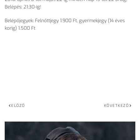
Belépés: 21:30-ig!
Belépőjegyek: Felnőttjegy 1.900 Ft, gyermekjegy (14 éves
korig) 1.500 Ft
ELŐZŐ
KÖVETKEZŐ