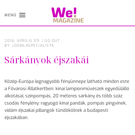
MENÜ
Skip
to
main
content
2016. ÁPRILIS 09.
|
GO OUT
BY: JOOMLASPECIALISTA
Sárkányok éjszakái
Közép-Európa legnagyobb fényünnepe látható minden este
a Fővárosi Állatkertben: kínai lampionművészek egyedülálló
alkotásai, színpompás, 20 méteres sárkány és több száz
csodás fénylény: ragyogó kínai pandák, pompás pingvinek,
vidám éjszakai pillangók tündökölnek a budapesti
éjszakában.