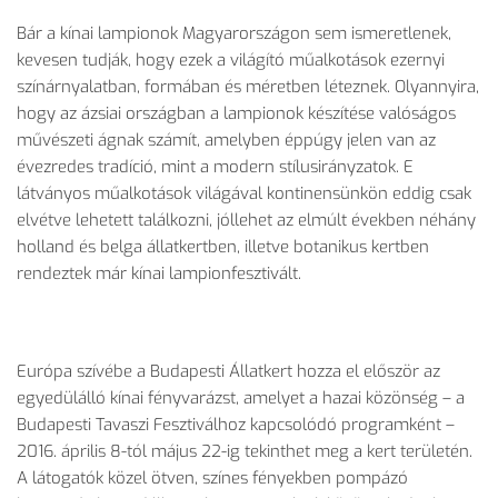
Bár a kínai lampionok Magyarországon sem ismeretlenek,
kevesen tudják, hogy ezek a világító műalkotások ezernyi
színárnyalatban, formában és méretben léteznek. Olyannyira,
hogy az ázsiai országban a lampionok készítése valóságos
művészeti ágnak számít, amelyben éppúgy jelen van az
évezredes tradíció, mint a modern stílusirányzatok. E
látványos műalkotások világával kontinensünkön eddig csak
elvétve lehetett találkozni, jóllehet az elmúlt években néhány
holland és belga állatkertben, illetve botanikus kertben
rendeztek már kínai lampionfesztivált.
Európa szívébe a Budapesti Állatkert hozza el először az
egyedülálló kínai fényvarázst, amelyet a hazai közönség – a
Budapesti Tavaszi Fesztiválhoz kapcsolódó programként –
2016. április 8-tól május 22-ig tekinthet meg a kert területén.
A látogatók közel ötven, színes fényekben pompázó