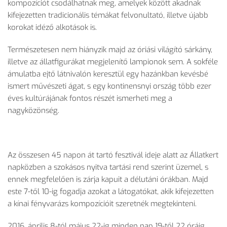
kompozíciót csodálhatnak meg, amelyek között akadnak
kifejezetten tradicionális témákat felvonultató, illetve újabb
korokat idéző alkotások is.
Természetesen nem hiányzik majd az óriási világító sárkány,
illetve az állatfigurákat megjelenítő lampionok sem. A sokféle
ámulatba ejtő látnivalón keresztül egy hazánkban kevésbé
ismert művészeti ágat, s egy kontinensnyi ország több ezer
éves kultúrájának fontos részét ismerheti meg a
nagyközönség.
Az összesen 45 napon át tartó fesztivál ideje alatt az Állatkert
napközben a szokásos nyitva tartási rend szerint üzemel, s
ennek megfelelően is zárja kapuit a délutáni órákban. Majd
este 7-től 10-ig fogadja azokat a látogatókat, akik kifejezetten
a kínai fényvarázs kompozícióit szeretnék megtekinteni.
2016. április 8-tól május 22-ig minden nap 19-től 22 óráig.