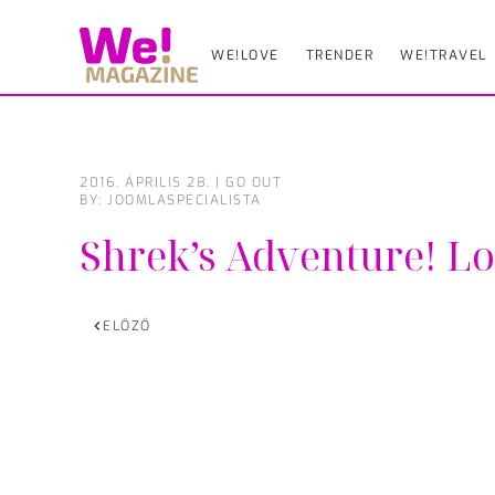
WE!LOVE
TRENDER
WE!TRAVEL
Skip
to
main
content
2016. ÁPRILIS 28.
|
GO OUT
BY: JOOMLASPECIALISTA
Shrek’s Adventure! L
ELŐZŐ