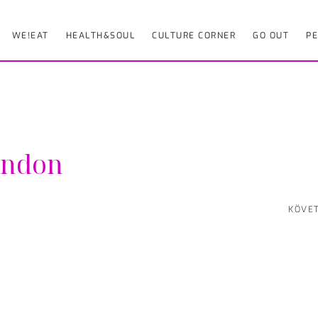
WE!EAT
HEALTH&SOUL
CULTURE CORNER
GO OUT
PE
ondon
KÖVE