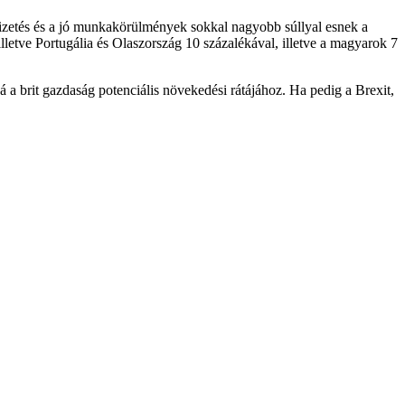
s fizetés és a jó munkakörülmények sokkal nagyobb súllyal esnek a
lletve Portugália és Olaszország 10 százalékával, illetve a magyarok 7
a brit gazdaság potenciális növekedési rátájához. Ha pedig a Brexit,