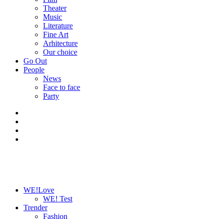
Theater
Music
Literature
Fine Art
Arhitecture
Our choice
Go Out
People
News
Face to face
Party
WE!Love
WE! Test
Trender
Fashion