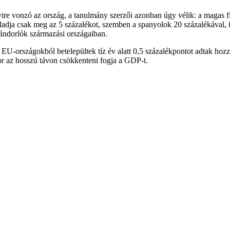
ennyire vonzó az ország, a tanulmány szerzői azonban úgy vélik: a maga
ladja csak meg az 5 százalékot, szemben a spanyolok 20 százalékával, i
vándorlók származási országaiban.
országokból betelepültek tíz év alatt 0,5 százalékpontot adtak hozzá 
r az hosszú távon csökkenteni fogja a GDP-t.