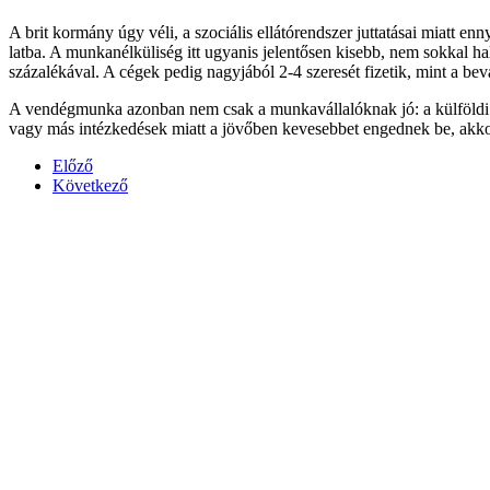
A brit kormány úgy véli, a szociális ellátórendszer juttatásai miatt 
latba. A munkanélküliség itt ugyanis jelentősen kisebb, nem sokkal ha
százalékával. A cégek pedig nagyjából 2-4 szeresét fizetik, mint a be
A vendégmunka azonban nem csak a munkavállalóknak jó: a külföldi EU-
vagy más intézkedések miatt a jövőben kevesebbet engednek be, akko
Előző
Következő