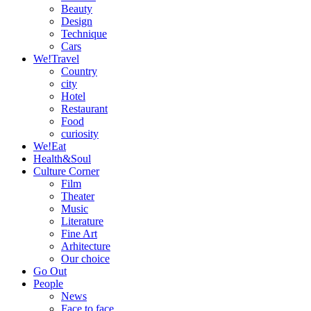
Beauty
Design
Technique
Cars
We!Travel
Country
city
Hotel
Restaurant
Food
curiosity
We!Eat
Health&Soul
Culture Corner
Film
Theater
Music
Literature
Fine Art
Arhitecture
Our choice
Go Out
People
News
Face to face