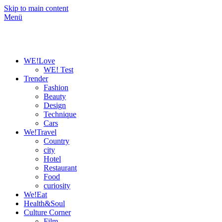
Skip to main content
Menü
WE!Love
WE! Test
Trender
Fashion
Beauty
Design
Technique
Cars
We!Travel
Country
city
Hotel
Restaurant
Food
curiosity
We!Eat
Health&Soul
Culture Corner
Film