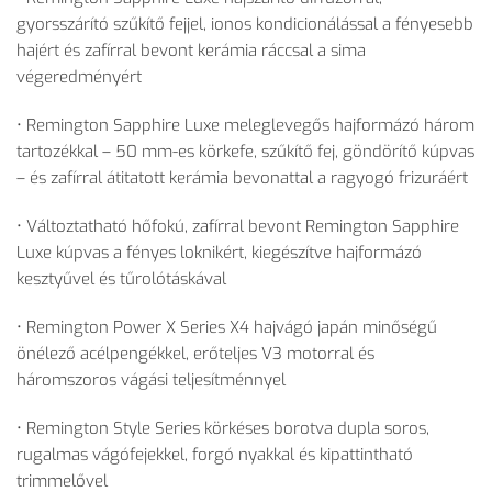
gyorsszárító sz
űk
ít
ő fejjel, ionos kondicion
álással a fényesebb
hajért és zafírral bevont kerámia ráccsal a sima
végeredményért
• Remington Sapphire Luxe melegleveg
ős hajform
ázó három
tartozékkal – 50 mm-es körkefe, sz
űk
ít
ő fej, g
öndörít
ő k
úpvas
– és zafírral átitatott kerámia bevonattal a ragyogó frizuráért
• V
áltoztatható h
őfok
ú, zafírral bevont Remington Sapphire
Luxe kúpvas a fényes loknikért, kiegészítve hajformázó
keszty
űvel
és t
űrol
ótáskával
• Remington Power X Series X4 hajv
ágó japán min
ős
ég
ű
önélez
ő ac
élpengékkel, er
őteljes V3 motorral
és
háromszoros vágási teljesítménnyel
• Remington Style Series k
örkéses borotva dupla soros,
rugalmas vágófejekkel, forgó nyakkal és kipattintható
trimmel
ővel