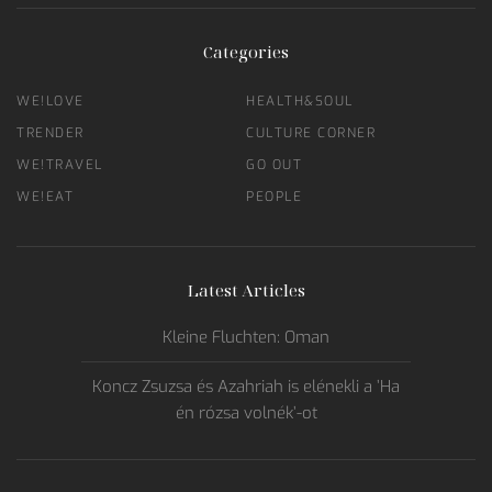
Categories
WE!LOVE
HEALTH&SOUL
TRENDER
CULTURE CORNER
WE!TRAVEL
GO OUT
WE!EAT
PEOPLE
Latest Articles
Kleine Fluchten: Oman
Koncz Zsuzsa és Azahriah is elénekli a ’Ha
én rózsa volnék’-ot