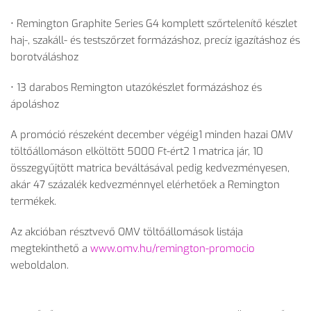
• Remington Graphite Series G4 komplett sz
őrtelen
ít
ő k
észlet
haj-, szakáll- és testsz
őrzet form
ázáshoz, precíz igazításhoz és
borotváláshoz
• 13 darabos Remington utaz
ókészlet formázáshoz és
ápoláshoz
A promóció részeként december végéig1 minden hazai OMV
tölt
ő
állomáson elköltött 5000 Ft-ért2 1 matrica jár, 10
összegy
űjt
ött matrica beváltásával pedig kedvezményesen,
akár 47 százalék kedvezménnyel elérhet
őek a Remington
term
ékek.
Az akcióban résztvev
ő OMV t
ölt
ő
állomások listája
megtekinthet
ő a
www.omv.hu/remington-promocio
weboldalon.