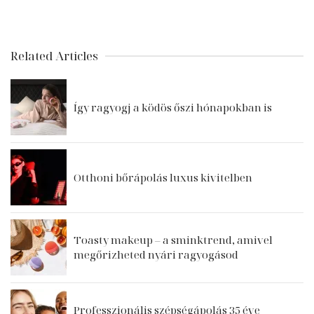
Related Articles
Így ragyogj a ködös őszi hónapokban is
Otthoni bőrápolás luxus kivitelben
Toasty makeup – a sminktrend, amivel
megőrizheted nyári ragyogásod
Professzionális szépségápolás 35 éve