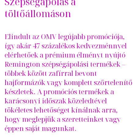
Szépségápolás a
töltőállomáson
Elindult az OMV leg
újabb promóciója,
így akár 47 százalékos kedvezménnyel
elérhet
őek a pr
émium élményt nyújtó
Remington szépségápolási termékek –
többek között zafírral bevont
hajformázók vagy komplett sz
őrtelen
ít
ő
k
észletek. A promóciós termékek a
karácsonyi id
őszak k
özeledtével
tökéletes lehet
ős
éget kínálnak arra,
hogy meglepjük a szeretteinket vagy
éppen saját magunkat.