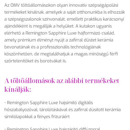
Az OMV tölt
ő
állomásokon olyan innovatív szépségápolási
termékeket kínálnak, amelyek a saját otthonunkba is elhozzák
a szépségszalonok színvonalát, emellett praktikus karácsonyi
ajándékként is megállják a helyüket. A kutakon ugyanis
elérhet
ő a Remington Sapphire Luxe hajform
ázó család,
amely prémium élményt nyújt a zafírral düstet kerámia
bevonatának és a professzionális technológiának
köszönhet
ően, de megtal
álhatjuk a magas min
ős
ég
ű f
érfi
sz
őrtelen
ít
őket
és borotvákat is.
A tölt
ő
állomások az alábbi termékeket
kínálják:
• Remington Sapphire Luxe hajsim
ító digitális
h
őszab
ályozóval, tárolótáskával és zafírral dúsított kerámia
simítólapokkal a fényes frizuráért
• Remington Sapphire Luxe hajsz
árító diffúzorral,