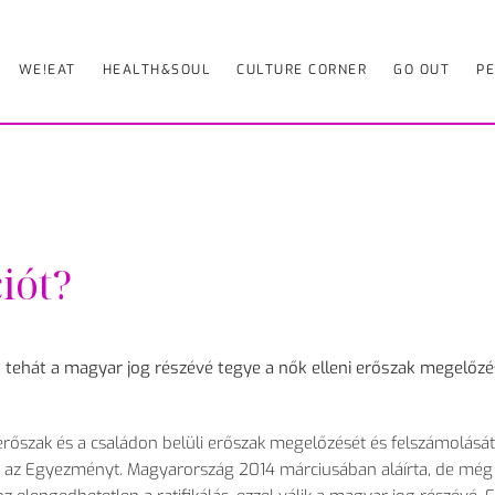
WE!EAT
HEALTH&SOUL
CULTURE CORNER
GO OUT
PE
iót?
a, tehát a magyar jog részévé tegye a nők elleni erőszak megelőz
erőszak és a családon belüli erőszak megelőzését és felszámolását
ta az Egyezményt. Magyarország 2014 márciusában aláírta, de mé