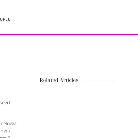
OPLE
Related Articles
éséért
 célozza.
g nem