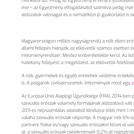
ratifikálta azt. Pedig az Egyezmény érvényre juttatásáho
éve – az Egyezmény elfogadásától számítva pedig már k
áldozatok valóságát és a nemzetközi jó gyakorlatot is is
Magyarországon milliós nagyságrendű a nők elleni erős
állami fellépés hiányzik, az elkövetők számos esetben 
intézményrendszer. Mindez emberéletekbe kerül. Az Iszt
hatékony fellépést, a megelőzést, az elkövetők felelő
A nők, gyermekek és egyéb érintettek védelme érdekébe
is. A polgárok, civilszervezetek, intézmények most egy
p
Az Európai Unió Alapjogi Ügynöksége (FRA) 2014-ben publ
szexuális erőszak valamely formájának áldozatává vált
2011-es népszámlálás adataiból kiindulva több mint 1 mil
valaha szexuális erőszak célpontja. A magyar nők 6%-a
partnere fizikai és/vagy szexuális erőszakot követ el v
át, a szexuális erőszak cselekmények 0,2%-át regisztrál