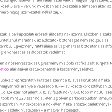
z elengedhetetlen a ratifikálás, ezzel válik a magyar jog részévé. E
özel 5 éve – várunk, miközben az előkészítés a témában aktív, az
merő nőjogi szervezetek nélkül zajlik.
zak, a párkapcsolati erőszak áldozatainak száma. Eközben a szaks
büntetlenül maradnak, az áldozatok biztonságát nem szolgálja az
ambuli Egyezmény ratifikálása és végrehajtása biztosítaná az átf
sségre vonását és az áldozatok védelmét.
n a nőszervezetek az Egyezmény mielőbbi ratifikálását sürgetik 
etíció
aláírásával csatlakozhatnak a kezdeményezéshez.
ikált reprezentatív kutatása szerint a 15 éves koruk óta a fizikai
 magyar nők aránya a válaszadó 18–74 év közötti korosztályban 2
lió 124 ezer nőt jelent. A 15 év feletti nők 9%-a, több mint 361 eze
, több mint 223 ezer nő él jelenleg olyan párkapcsolatban, amely
ele szemben. Mindeközben a nők elleni fizikai erőszak cselekménye
ják – észlelik hivatalosan – a magyar hatóságok.