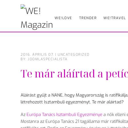
Skip
WE!LOVE
TRENDER
WE!TRAVEL
to
main
content
2016. ÁPRILIS 07.
|
UNCATEGORIZED
BY: JOOMLASPECIALISTA
Te már aláírtad a petíc
Aláírást gyűjt a NANE, hogy Magyarország is ratifikálj
létrehozott Isztambuli egyezményt. Te már aláírtad?
Az
Európa Tanács Isztambuli Egyezménye
a nők elleni 
Mostanra az Európa Tanács 21 tagállama már ratifikál