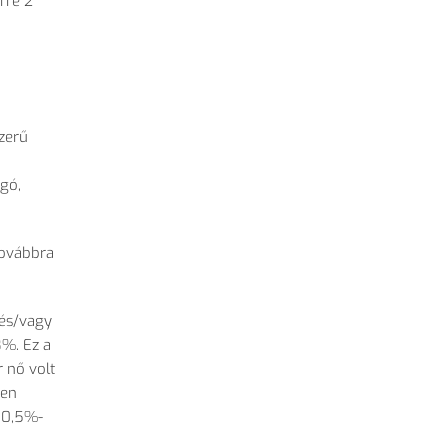
rre 2
zerű
ogó,
továbbra
 és/vagy
8%. Ez a
r nő volt
ben
k 0,5%-