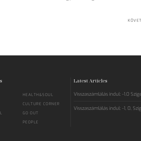
KÖVE
s
Latest Articles
Visszaszámlálás indul: -1.0 Szig
HEALTH&SOUL
CULTURE CORNER
Visszaszámlálás indul: -1, 0, Szi
L
GO OUT
PEOPLE