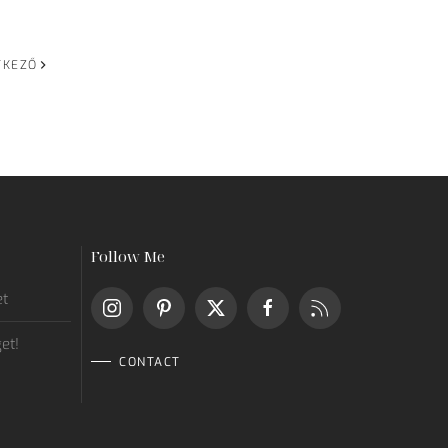
TKEZŐ
Follow Me
et
get!
CONTACT