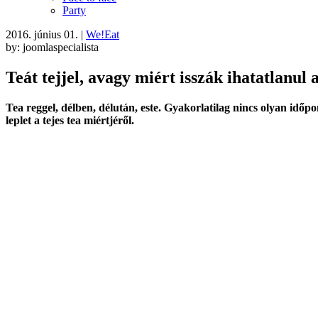
Party
2016. június 01.
|
We!Eat
by: joomlaspecialista
Teát tejjel, avagy miért isszák ihatatlanul 
Tea reggel, délben, délután, este. Gyakorlatilag nincs olyan időp
leplet a tejes tea miértjéről.