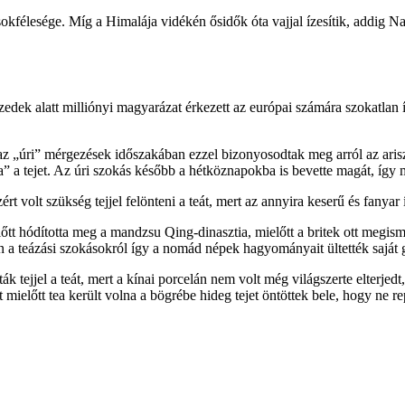
okfélesége. Míg a Himalája vidékén ősidők óta vajjal ízesítik, addig Nag
tizedek alatt milliónyi magyarázat érkezett az európai számára szokatlan
o az „úri” mérgezések időszakában ezzel bizonyosodtak meg arról az arisz
ja” a tejet. Az úri szokás később a hétköznapokba is bevette magát, így 
 volt szükség tejjel felönteni a teát, mert az annyira keserű és fanyar
őtt hódította meg a mandzsu Qing-dinasztia, mielőtt a britek ott megi
iban a teázási szokásokról így a nomád népek hagyományait ültették saját
 tejjel a teát, mert a kínai porcelán nem volt még világszerte elterjedt,
rt mielőtt tea került volna a bögrébe hideg tejet öntöttek bele, hogy ne re