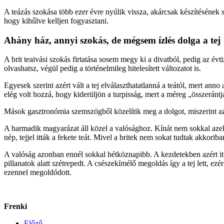
A teázás szokása több ezer évre nyúlik vissza, akárcsak készítésének s
hogy kihűlve kelljen fogyasztani.
Ahány ház, annyi szokás, de mégsem ízlés dolga a tej
A brit teaivási szokás firtatása sosem megy ki a divatból, pedig az év
olvashatsz, végül pedig a történelmileg hitelesített változatot is.
Egyesek szerint azért vált a tej elválaszthatatlanná a teától, mert ann
elég volt hozzá, hogy kiderüljön a turpisság, mert a méreg „összeránt
Mások gasztronómia szemszögből közelítik meg a dolgot, miszerint azért
A harmadik magyarázat áll közel a valósághoz. Kínát nem sokkal azel
nép, tejjel itták a fekete teát. Mivel a britek nem sokat tudtak akkor
A valóság azonban ennél sokkal hétköznapibb. A kezdetekben azért itták
pillanatok alatt szétrepedt. A csészekímélő megoldás így a tej lett, ezé
ezennel megoldódott.
Frenki
Előző