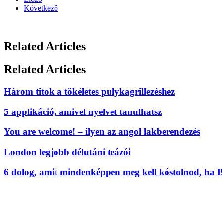
Következő
Related Articles
Related Articles
Három titok a tökéletes pulykagrillezéshez
5 applikáció, amivel nyelvet tanulhatsz
You are welcome! – ilyen az angol lakberendezés
London legjobb délutáni teázói
6 dolog, amit mindenképpen meg kell kóstolnod, ha 