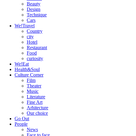
Beauty
Design
Technique
Cars
We!Travel
Country
city
Hotel
Restaurant
Food
curiosity
We!Eat
Health&Soul
Culture Corner
Film
Theater
Music
Literature
Fine Art
Arhitecture
Our choice
Go Out
People
News
Face to face