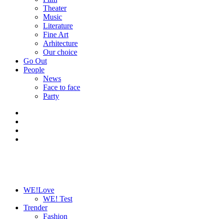
Theater
Music
Literature
Fine Art
Arhitecture
Our choice
Go Out
People
News
Face to face
Party
WE!Love
WE! Test
Trender
Fashion