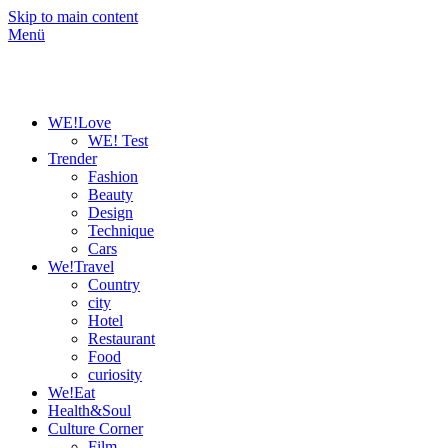
Skip to main content
Menü
WE!Love
WE! Test
Trender
Fashion
Beauty
Design
Technique
Cars
We!Travel
Country
city
Hotel
Restaurant
Food
curiosity
We!Eat
Health&Soul
Culture Corner
Film