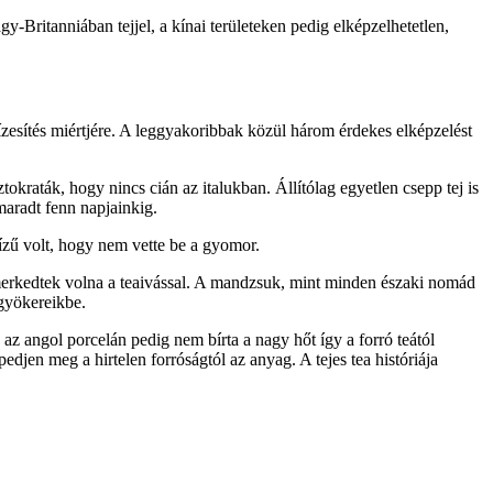
y-Britanniában tejjel, a kínai területeken pedig elképzelhetetlen,
 ízesítés miértjére. A leggyakoribbak közül három érdekes elképzelést
tokraták, hogy nincs cián az italukban. Állítólag egyetlen csepp tej is
maradt fenn napjainkig.
 ízű volt, hogy nem vette be a gyomor.
smerkedtek volna a teaivással. A mandzsuk, mint minden északi nomád
 gyökereikbe.
 az angol porcelán pedig nem bírta a nagy hőt így a forró teától
pedjen meg a hirtelen forróságtól az anyag. A tejes tea históriája