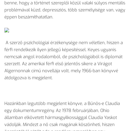
benne, hogy a történet szereplői közül valaki súlyos mentális
problémával küzd, depressziós, több személyisége van, vagy
éppen beszámíthatatlan.
A szerző pszichológiai érzékenysége nem véletlen, hiszen a
férfi rendelkezik ilyen jellegű képesítéssel. Keyes ugyanis
nemcsak angol irodalomból, de pszichológiából is diplomát
szerzett. Az amerikai férfi első jelentős sikere a Virágot
Algernonnak című novellája volt, mely 1966-ban könyvvé
átdolgozva is megjelent.
Hazánkban legutóbb megjelent könyve, a Bűnös-e Claudia
egy dokumentumregény. Az 1978 februárjában, Ohio
államban elkövetett hármasgyilkossággal Claudia Yaskot
vádolják. Mindezt a nő csak magának köszönheti, hiszen