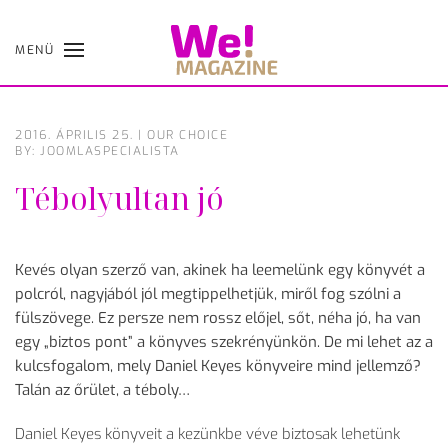
MENÜ
Skip
to
main
content
2016. ÁPRILIS 25.
|
OUR CHOICE
BY: JOOMLASPECIALISTA
Tébolyultan jó
Kevés olyan szerző van, akinek ha leemelünk egy könyvét a
polcról, nagyjából jól megtippelhetjük, miről fog szólni a
fülszövege. Ez persze nem rossz előjel, sőt, néha jó, ha van
egy „biztos pont” a könyves szekrényünkön. De mi lehet az a
kulcsfogalom, mely Daniel Keyes könyveire mind jellemző?
Talán az őrület, a téboly…
Daniel Keyes könyveit a kezünkbe véve biztosak lehetünk