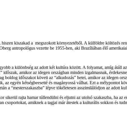
, hiszen kiszakad a megszokott környezetéből. A külföldre költözés ren
o Oberg antropológus vezette be 1955-ben, aki Brazíliában élő amerikai
gyobb a különbség az adott két kultúra között. A folyamat, amíg átáll a
” időszak, amikor az idegen országban minden izgalmasnak, érdekesnek,
lag boldog időszakot követi az “alkudozás” hetei, amikor az idegen ors
ik, az egyén kétségbeesetté és magányossá válhat. Ezt a mélypontot kö
aztán a “mesterszakaszba” lépve tökéletesen asszimilálódjon az adott kul
or sikerül rajta hamar túllendülni és eljutni az utolsó szakaszba, ha a
an csoportokat, amiknek a tagjai már átestek a kulturális sokkon és tud