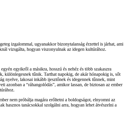
geteg izgalommal, ugyanakkor bizonytalanság érzettel is járhat, ami
aknál vizsgálta, hogyan viszonyulnak az idegen kultúrához.
z egyén egyikről a másikra, hosszú és nehéz és több szakaszra
 különlegesnek tűnik. Tarthat napokig, de akár hónapokig is, sőt
zág nyelve, lakosai inkább ijesztőnek és idegennek tűnnek, mint
veti azonban a “ráhangolódás”, amikor lassan, de biztosan az ember
túrához.
z ember nem próbálja magára erőltetni a boldogságot, elnyomni az
nak hasznos tanácsokkal szolgálni arra, hogyan lehet átvészelni a