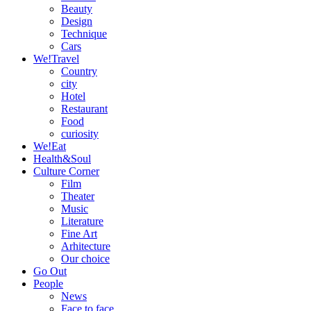
Beauty
Design
Technique
Cars
We!Travel
Country
city
Hotel
Restaurant
Food
curiosity
We!Eat
Health&Soul
Culture Corner
Film
Theater
Music
Literature
Fine Art
Arhitecture
Our choice
Go Out
People
News
Face to face