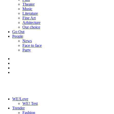
Theater
Music
Literature
Fine Art
Arhitecture
Our choice
Go Out
People
News
Face to face
Party
WE!Love
WE! Test
Trender
Fashion