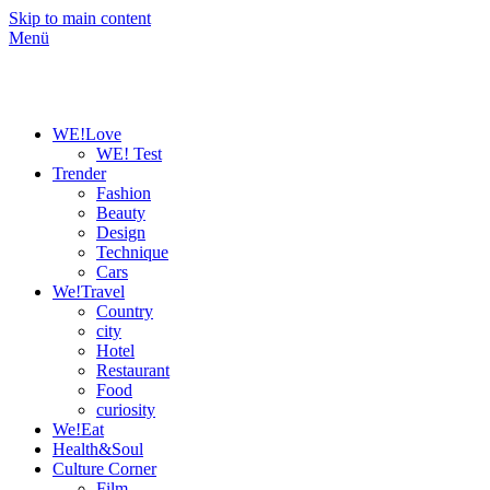
Skip to main content
Menü
WE!Love
WE! Test
Trender
Fashion
Beauty
Design
Technique
Cars
We!Travel
Country
city
Hotel
Restaurant
Food
curiosity
We!Eat
Health&Soul
Culture Corner
Film