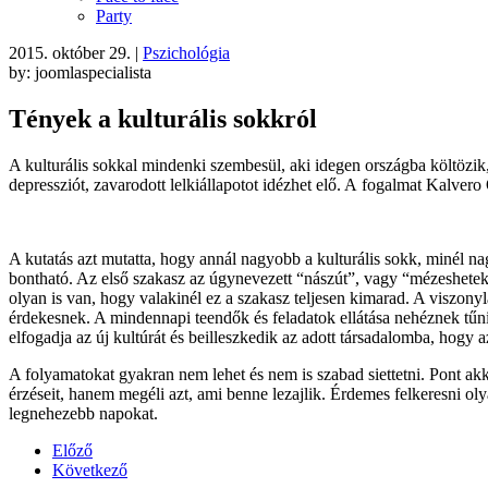
Party
2015. október 29.
|
Pszichológia
by: joomlaspecialista
Tények a kulturális sokkról
A kulturális sokkal mindenki szembesül, aki idegen országba költözik
depressziót, zavarodott lelkiállapotot idézhet elő. A fogalmat Kalver
A kutatás azt mutatta, hogy annál nagyobb a kulturális sokk, minél na
bontható. Az első szakasz az úgynevezett “nászút”, vagy “mézeshetek
olyan is van, hogy valakinél ez a szakasz teljesen kimarad. A viszony
érdekesnek. A mindennapi teendők és feladatok ellátása nehéznek tűn
elfogadja az új kultúrát és beilleszkedik az adott társadalomba, hogy 
A folyamatokat gyakran nem lehet és nem is szabad siettetni. Pont akk
érzéseit, hanem megéli azt, ami benne lezajlik. Érdemes felkeresni oly
legnehezebb napokat.
Előző
Következő