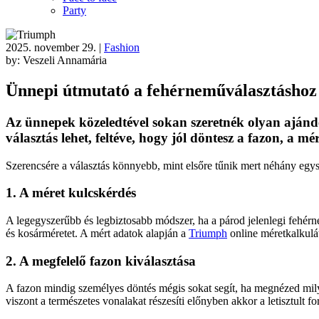
Party
2025. november 29.
|
Fashion
by: Veszeli Annamária
Ünnepi útmutató a fehérneműválasztáshoz
Az
ünnepek közeledtével sokan szeretnék olyan ajánd
választás lehet, feltéve, hogy jól döntesz a fazon, a mére
Szerencsére a választás könnyebb, mint els
őre tűnik mert n
éhány egys
1. A méret kulcskérdés
A legegyszer
űbb
és legbiztosabb módszer, ha a párod jelenlegi fehér
és kosárméretet. A mért adatok alapján a
Triumph
online méretkalkulá
2. A megfelelő fazon kiv
álasztása
A fazon mindig személyes döntés mégis sokat segít, ha megnézed mil
viszont a természetes vonalakat részesíti el
őnyben akkor a letisztult f