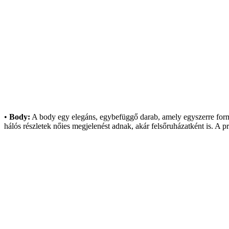
•
Body:
A body egy eleg
áns, egybefügg
ő darab, amely egyszerre for
h
álós részletek n
őies megjelen
ést adnak, akár fels
őruh
ázatként is. A 