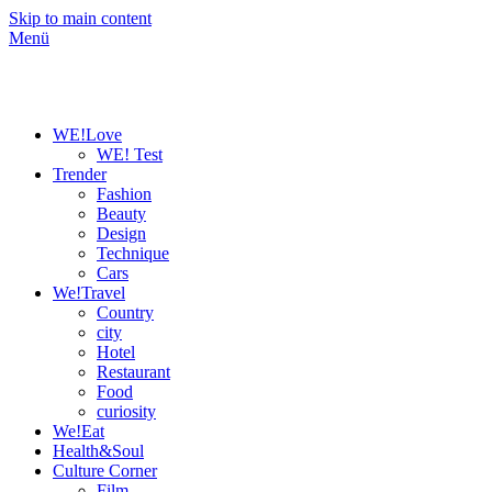
Skip to main content
Menü
WE!Love
WE! Test
Trender
Fashion
Beauty
Design
Technique
Cars
We!Travel
Country
city
Hotel
Restaurant
Food
curiosity
We!Eat
Health&Soul
Culture Corner
Film