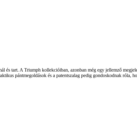
m
ál és tart. A Triumph kollekcióiban, azonban még egy jellemz
ő megjele
praktikus pántmegoldások és a patentszalag pedig gondoskodnak róla, ho