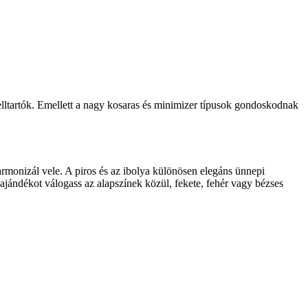
rtmelltartók. Emellett a nagy kosaras és minimizer típusok gondoskodnak
harmonizál vele. A piros és az ibolya különösen elegáns ünnepi
ajándékot válogass az alapszínek közül, fekete, fehér vagy bézses