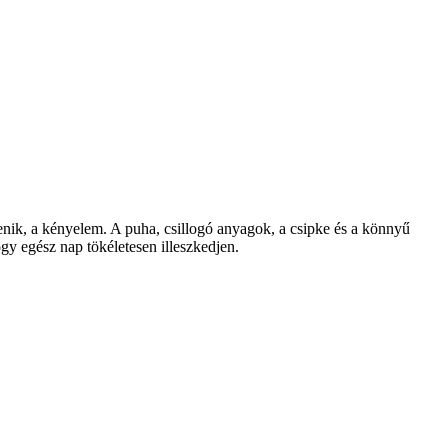
nik, a k
ényelem. A puha, csillogó anyagok, a csipke és a könny
ű
gy egész nap tökéletesen illeszkedjen.