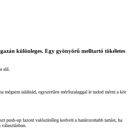
 igazán különleges. Egy gyönyör
ű melltart
ó tökéletes
a alá.
 ha mégsem találnád, egyszer
űen m
ér
őszalaggal le tudod m
érni a kör
zt push-up fazont valószín
űleg kedveli a hat
ározottabb tartást, ha
 választásban.