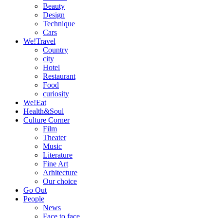
Beauty
Design
Technique
Cars
We!Travel
Country
city
Hotel
Restaurant
Food
curiosity
We!Eat
Health&Soul
Culture Corner
Film
Theater
Music
Literature
Fine Art
Arhitecture
Our choice
Go Out
People
News
Face to face