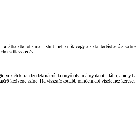
int a láthatatlanul sima T-shirt melltartók vagy a stabil tartást adó spo
elmes illeszkedés.
terveztétek az idei dekorációt könny
ű olyan
árnyalatot találni, amely 
atér
ő kedvenc sz
íne. Ha visszafogottabb mindennapi viselethez keresel 