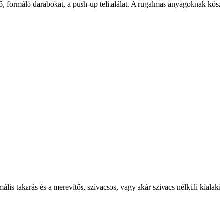
ő, form
áló darabokat, a push-up telitalálat. A rugalmas anyagoknak kö
im
ális takarás és a merevít
ős, szivacsos, vagy ak
ár szivacs nélküli kial