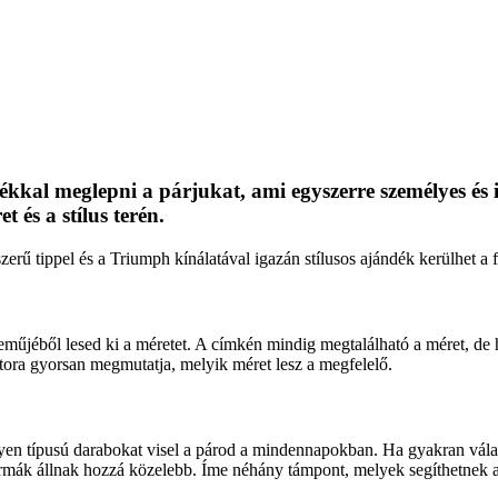
ékkal meglepni a párjukat, ami egyszerre személyes és
t és a stílus terén.
zer
ű tippel
és a Triumph kínálatával igazán stílusos ajándék kerülhet a f
nem
űj
éb
ől lesed ki a m
éretet. A címkén mindig megtalálható a méret, de
tora gyorsan megmutatja, melyik méret lesz a megfelel
ő.
yen típusú darabokat visel a párod a mindennapokban. Ha gyakran válas
orm
ák állnak hozzá közelebb. Íme néhány támpont, melyek segíthetnek a