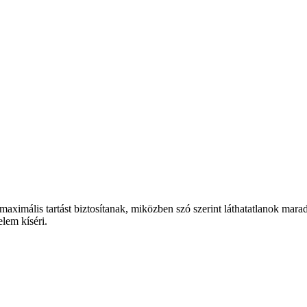
maximális tartást biztosítanak, miközben szó szerint láthatatlanok mara
elem kíséri.