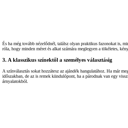
És ha még tovább nézel
ődn
él, találsz olyan praktikus fazonokat is, m
róla, hogy minden méret és alkat számára meglegyen a tökéletes, kény
3. A klasszikus színekt
ől a szem
élyes választásig
A színválasztás sokat hozzátesz az ajándék hangulatához. Ha már meg
id
őszakban, de az is remek kiindul
ópont, ha a párodnak van egy vissz
árnyalatokból.