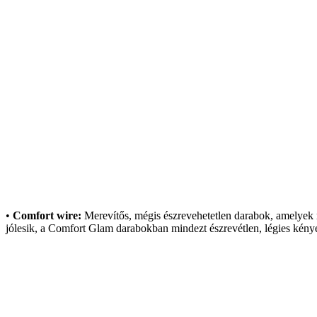
•
Comfort wire:
Merev
ít
ős, m
égis észrevehetetlen darabok, amelyek 
jólesik, a Comfort Glam darabokban mindezt észrevétlen, légies kény