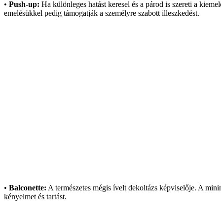
•
Push-up:
Ha k
ülönleges hatást keresel és a párod is szereti a kiemel
emel
ésükkel pedig támogatják a személyre szabott illeszkedést.
•
Balconette:
A term
észetes mégis ívelt dekoltázs képvisel
ője. A min
kényelmet és tartást.