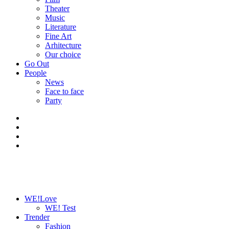
Theater
Music
Literature
Fine Art
Arhitecture
Our choice
Go Out
People
News
Face to face
Party
WE!Love
WE! Test
Trender
Fashion