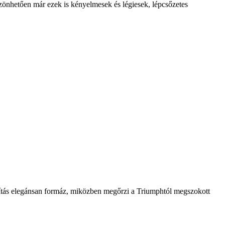
szönhet
ően m
ár ezek is kényelmesek és légiesek, lépcs
őzetes
akítás elegánsan formáz, miközben meg
őrzi a Triumpht
ól megszokott