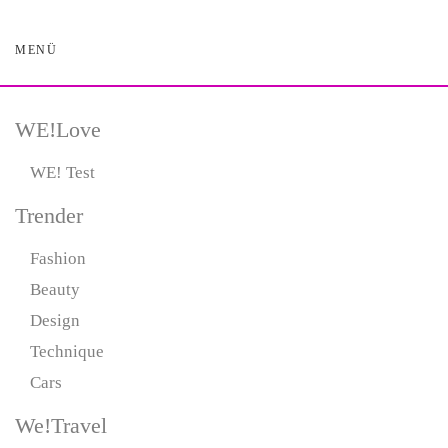
MENÜ
Skip
to
main
content
WE!Love
WE! Test
Trender
Fashion
Beauty
Design
Technique
Cars
We!Travel