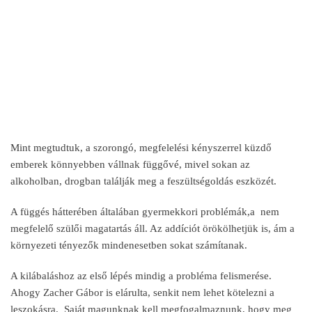
Mint megtudtuk, a szorongó, megfelelési kényszerrel küzdő
emberek könnyebben vállnak függővé, mivel sokan az
alkoholban, drogban találják meg a feszültségoldás eszközét.
A függés hátterében általában gyermekkori problémák,a nem
megfelelő szülői magatartás áll. Az addíciót örökölhetjük is, ám a
környezeti tényezők mindenesetben sokat számítanak.
A kilábaláshoz az első lépés mindig a probléma felismerése.
Ahogy Zacher Gábor is elárulta, senkit nem lehet kötelezni a
leszokásra. Saját magunknak kell megfogalmaznunk, hogy meg