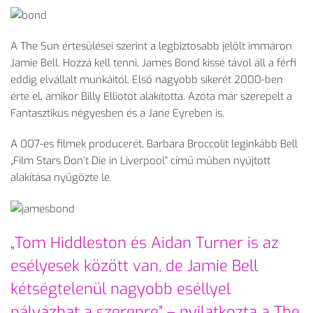
A The Sun értesülései szerint a legbiztosabb jelölt immáron
Jamie Bell. Hozzá kell tenni, James Bond kissé távol áll a férfi
eddig elvállalt munkáitól. Első nagyobb sikerét 2000-ben
érte el, amikor Billy Elliotot alakította. Azóta már szerepelt a
Fantasztikus négyesben és a Jane Eyreben is.
A 007-es filmek producerét, Barbara Broccolit leginkább Bell
„Film Stars Don’t Die in Liverpool” című műben nyújtott
alakítása nyűgözte le.
„Tom Hiddleston és Aidan Turner is az
esélyesek között van, de Jamie Bell
kétségtelenül nagyobb eséllyel
pályázhat a szerepre” – nyilatkozta a The