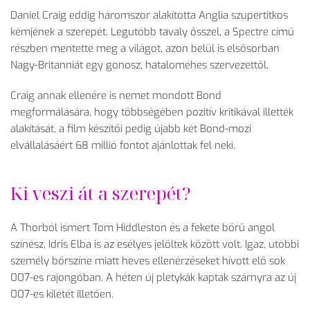
Daniel Craig eddig háromszor alakította Anglia szupertitkos
kémjének a szerepét. Legutóbb tavaly ősszel, a Spectre című
részben mentette meg a világot, azon belül is elsősorban
Nagy-Britanniát egy gonosz, hataloméhes szervezettől.
Craig annak ellenére is nemet mondott Bond
megformálására, hogy többségében pozitív kritikával illették
alakítását, a film készítői pedig újabb két Bond-mozi
elvállalásáért 68 millió fontot ajánlottak fel neki.
Ki veszi át a szerepét?
A Thorból ismert Tom Hiddleston és a fekete bőrű angol
színész, Idris Elba is az esélyes jelöltek között volt. Igaz, utóbbi
személy bőrszíne miatt heves ellenérzéseket hívott elő sok
007-es rajongóban. A héten új pletykák kaptak szárnyra az új
007-es kilétét illetően.