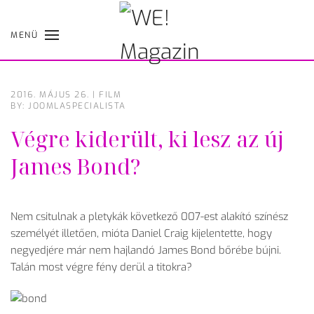
MENÜ
Skip
to
main
content
2016. MÁJUS 26.
|
FILM
BY: JOOMLASPECIALISTA
Végre kiderült, ki lesz az új
James Bond?
Nem csitulnak a pletykák következő 007-est alakító színész
személyét illetően, mióta Daniel Craig kijelentette, hogy
negyedjére már nem hajlandó James Bond bőrébe bújni.
Talán most végre fény derül a titokra?