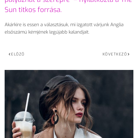
Sun titkos forrása.
Akárkire is essen a választásuk, mi izgatott várjunk Anglia
elsőszámú kémjének legújabb kalandjait.
ELŐZŐ
KÖVETKEZŐ