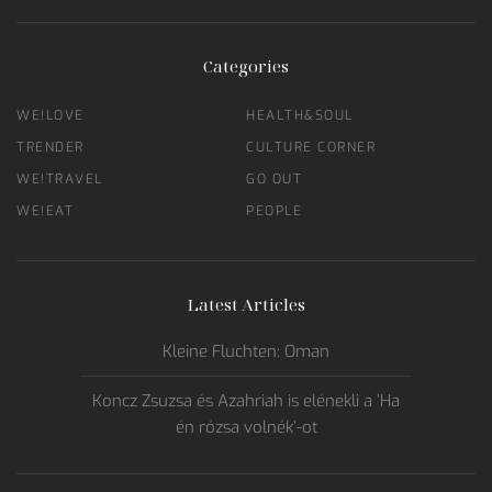
Categories
WE!LOVE
HEALTH&SOUL
TRENDER
CULTURE CORNER
WE!TRAVEL
GO OUT
WE!EAT
PEOPLE
Latest Articles
Kleine Fluchten: Oman
Koncz Zsuzsa és Azahriah is elénekli a ’Ha
én rózsa volnék’-ot