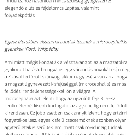
influenzához hasonlóan nincs szükség gyógyszerre:
elegendő a láz és fájdalomcsillapítás, valamint
folyadékpótlás.
Egész életükben visszamaradottak lesznek a microcephaliás
gyerekek (Fotó: Wikipédia)
Ami miatt mégis kongatják a vészharangot, az a magzatokra
gyakorolt hatása: ha ugyanis egy várandós anyukát csíp meg
a Zikával fertőzött szúnyog, akkor nagy esély van arra, hogy
a magzat úgynevezett kisfejűséggel (microcephalia) és más
fejlődési rendellenességekkel jön a világra. A
microcephalia azt jelenti, hogy az újszülött feje 31,5-32
centiméternél kisebb körfogatú, az agya pedig nem fejlődött
ki rendesen. Ez jobb esetben csak annyit jelent, hogy értelmi
fogyatékos lesz, egyes kisfejű csecsemőknek azonban olyan
agyterületeik is sérültek, ami miatt csak rövid ideig tudnak
életben maradni. 2014-ig Brazíliában évente kevesebb, mint