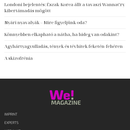
Londoni bejelentés: Észak-Korea állt a tavaszi WannaCry
kibertámadás mögött
Nyári nyavalyák – Mire figyeljünk oda?
Könnyebben elkapható a nátha, ha hideg van odakint?
Agyhártyagyulladás, tények és tévhitek feketén-fehéren
A skizofrénia
IMPRINT
EXPERTS