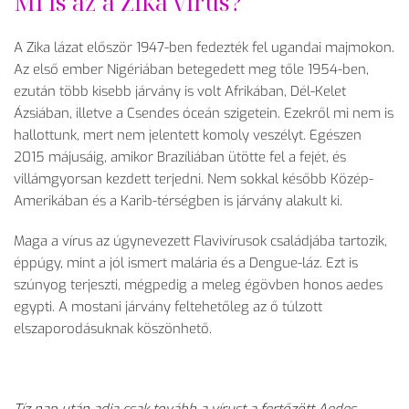
Mi is az a Zika vírus?
A Zika lázat először 1947-ben fedezték fel ugandai majmokon.
Az első ember Nigériában betegedett meg tőle 1954-ben,
ezután több kisebb járvány is volt Afrikában, Dél-Kelet
Ázsiában, illetve a Csendes óceán szigetein. Ezekről mi nem is
hallottunk, mert nem jelentett komoly veszélyt. Egészen
2015 májusáig, amikor Brazíliában ütötte fel a fejét, és
villámgyorsan kezdett terjedni. Nem sokkal később Közép-
Amerikában és a Karib-térségben is járvány alakult ki.
Maga a vírus az úgynevezett Flavivírusok családjába tartozik,
éppúgy, mint a jól ismert malária és a Dengue-láz. Ezt is
szúnyog terjeszti, mégpedig a meleg égövben honos aedes
egypti. A mostani járvány feltehetőleg az ő túlzott
elszaporodásuknak köszönhető.