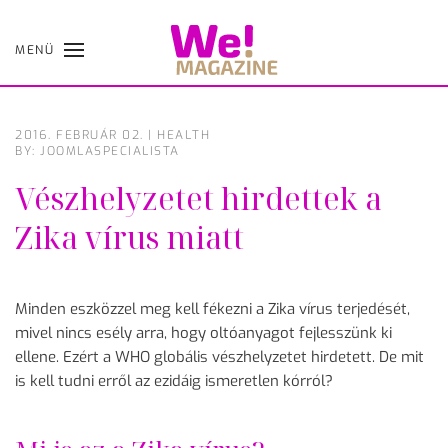
MENÜ
Skip
to
main
content
2016. FEBRUÁR 02.
|
HEALTH
BY: JOOMLASPECIALISTA
Vészhelyzetet hirdettek a
Zika vírus miatt
Minden eszközzel meg kell fékezni a Zika vírus terjedését,
mivel nincs esély arra, hogy oltóanyagot fejlesszünk ki
ellene. Ezért a WHO globális vészhelyzetet hirdetett. De mit
is kell tudni erről az ezidáig ismeretlen kórról?