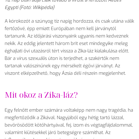
Tíz nap után adja csak tovább a vírust a fertőzött Aedes
Egypti (Fotó: Wikipédia)
A kórokozót a szúnyog tíz napig hordozza, és csak utána válik
fertőzővé, épp emiatt Európában nem kell járványtól
tartanunk. Az időjárási viszonyaink ugyanis nem kedveznek
nekik. Az eddig jelentett három brit eset mindegyike meleg
éghajlati övi utazásról tért vissza a Zika-láz kialakulása előtt.
Bár a vírus szexuális úton is terjedhet, a szakértők nem
tartanak valószínűnek egy mérsékelt égövi járványt. Az
viszont elképzelhető, hogy Ázsia déli részein megjelenhet.
Mit okoz a Zika-láz?
Egy felnőtt ember számára voltaképp nem nagy tragédia, ha
megfertőződik a Zikával. Nagyjából egy hétig tartó lázzal,
bevörösödött kötőhártyával, fej, izom és végtagfájdalommal,
valamint kiütésekkel járó betegségre számíthat. Az