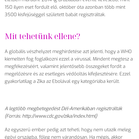
150 ilyen eset fordult elő, október óta azonban több mint
3500 kisfejűséggel született babát regisztráltak.
Mit tehetünk ellene?
A globális vészhelyzet meghirdetése azt jelenti, hogy a WHO
kiemelten fog foglalkozni ezzel a vírussal. Mindent megtesz a
megfékezéséért, valamint jelentősebb összegeket fordít a
megelőzésre és az esetleges védőoltás kifejlesztésére. Ezzel
gyakorlatilag a Zika az Ebolával egy kategóriába került.
A legtöbb megbetegedést Dél-Amerikában regisztrálták
(Forrás: http://www.cdc.gov/zika/index.html)
Az egyszerű ember pedig azt teheti, hogy nem utazik meleg
égövi országba, főleg nem várandósan. Ha mégis, akkor