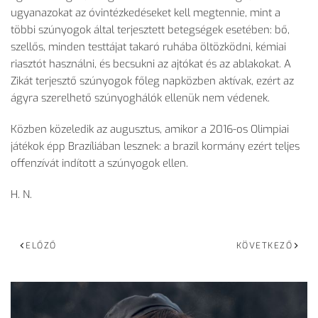
ugyanazokat az óvintézkedéseket kell megtennie, mint a
többi szúnyogok által terjesztett betegségek esetében: bő,
szellős, minden testtájat takaró ruhába öltözködni, kémiai
riasztót használni, és becsukni az ajtókat és az ablakokat. A
Zikát terjesztő szúnyogok főleg napközben aktívak, ezért az
ágyra szerelhető szúnyoghálók ellenük nem védenek.
Közben közeledik az augusztus, amikor a 2016-os Olimpiai
játékok épp Brazíliában lesznek: a brazil kormány ezért teljes
offenzívát indított a szúnyogok ellen.
H. N.
ELŐZŐ
KÖVETKEZŐ