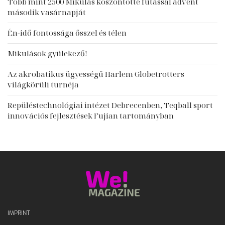
Több mint 2500 Mikulás köszöntötte futással advent
második vasárnapját
Én-idő fontossága ősszel és télen
Mikulások gyülekező!
Az akrobatikus ügyességű Harlem Globetrotters
világkörüli turnéja
Repüléstechnológiai intézet Debrecenben, Teqball sport
innovációs fejlesztések Fujian tartományban
IMPRINT