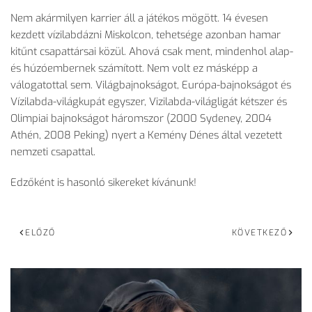
Nem akármilyen karrier áll a játékos mögött. 14 évesen
kezdett vízilabdázni Miskolcon, tehetsége azonban hamar
kitűnt csapattársai közül. Ahová csak ment, mindenhol alap-
és húzóembernek számított. Nem volt ez másképp a
válogatottal sem. Világbajnokságot, Európa-bajnokságot és
Vízilabda-világkupát egyszer, Vizilabda-világligát kétszer és
Olimpiai bajnokságot háromszor (2000 Sydeney, 2004
Athén, 2008 Peking) nyert a Kemény Dénes által vezetett
nemzeti csapattal.
Edzőként is hasonló sikereket kívánunk!
ELŐZŐ
KÖVETKEZŐ