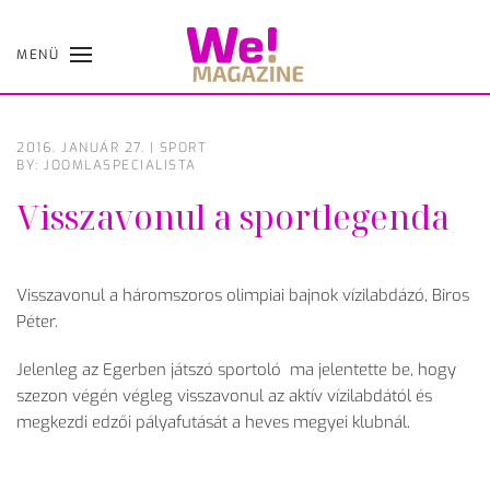
MENÜ
Skip
to
main
content
2016. JANUÁR 27.
|
SPORT
BY: JOOMLASPECIALISTA
Visszavonul a sportlegenda
Visszavonul a háromszoros olimpiai bajnok vízilabdázó, Biros
Péter.
Jelenleg az Egerben játszó sportoló ma jelentette be, hogy
szezon végén végleg visszavonul az aktív vízilabdától és
megkezdi edzői pályafutását a heves megyei klubnál.