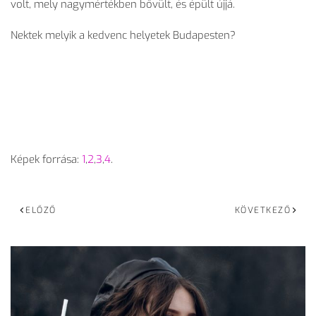
volt, mely nagymértékben bővült, és épült újjá.
Nektek melyik a kedvenc helyetek Budapesten?
Képek forrása:
1
,
2
,
3
,
4
.
ELŐZŐ
KÖVETKEZŐ