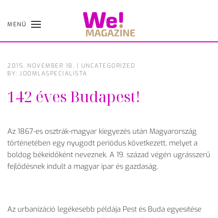
MENÜ
Skip
to
main
content
2015. NOVEMBER 18.
|
UNCATEGORIZED
BY: JOOMLASPECIALISTA
142 éves Budapest!
Az 1867-es osztrák-magyar kiegyezés után Magyarország
történetében egy nyugodt periódus következett, melyet a
boldog békeidőként neveznek. A 19. század végén ugrásszerű
fejlődésnek indult a magyar ipar és gazdaság.
Az urbanizáció legékesebb példája Pest és Buda egyesítése