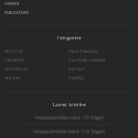
CARIEER
PUBLICATIONS
Categories
WE!LOVE
HEALTH&SOUL
TRENDER
CULTURE CORNER
WE!TRAVEL
GO OUT
WE!EAT
PEOPLE
Latest Articles
Visszaszámlálás indul: -1.0 Sziget
Visszaszámlálás indul: -1, 0, Sziget!