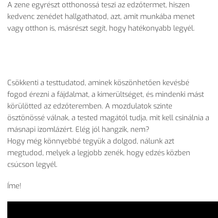
A zene egyrészt otthonossá teszi az edzőtermet, hiszen
kedvenc zenédet hallgathatod, azt, amit munkába menet
vagy otthon is, másrészt segít, hogy hatékonyabb legyél.
Csökkenti a testtudatod, aminek köszönhetően kevésbé
fogod érezni a fájdalmat, a kimerültséget, és mindenki mást
körülötted az edzőteremben. A mozdulatok szinte
ösztönössé válnak, a tested magától tudja, mit kell csinálnia a
másnapi izomlázért. Elég jól hangzik, nem?
Hogy még könnyebbé tegyük a dolgod, nálunk azt
megtudod, melyek a legjobb zenék, hogy edzés közben
csúcson legyél.
Íme!