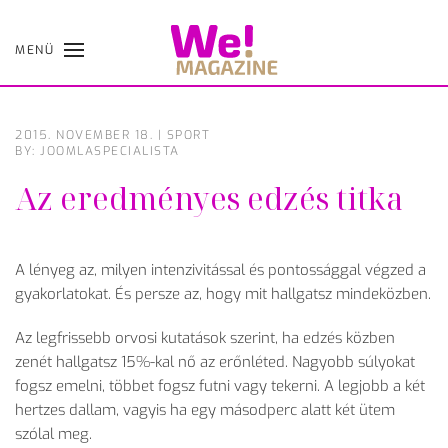
MENÜ
Skip
to
main
content
2015. NOVEMBER 18.
|
SPORT
BY: JOOMLASPECIALISTA
Az eredményes edzés titka
A lényeg az, milyen intenzivitással és pontossággal végzed a
gyakorlatokat. És persze az, hogy mit hallgatsz mindeközben.
Az legfrissebb orvosi kutatások szerint, ha edzés közben
zenét hallgatsz 15%-kal nő az erőnléted. Nagyobb súlyokat
fogsz emelni, többet fogsz futni vagy tekerni. A legjobb a két
hertzes dallam, vagyis ha egy másodperc alatt két ütem
szólal meg.