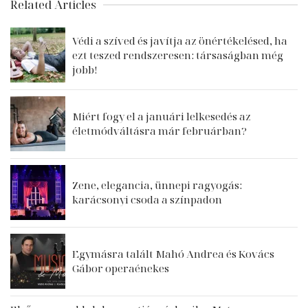
Related Articles
Védi a szíved és javítja az önértékelésed, ha
ezt teszed rendszeresen: társaságban még
jobb!
Miért fogy el a januári lelkesedés az
életmódváltásra már februárban?
Zene, elegancia, ünnepi ragyogás:
karácsonyi csoda a színpadon
Egymásra talált Mahó Andrea és Kovács
Gábor operaénekes