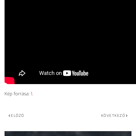
Kép forrása:
1
.
ELŐZŐ
KÖVETKEZŐ