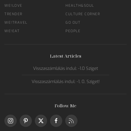
WE!LOVE
HEALTH&SOUL
TRENDER
CULTURE CORNER
WE!TRAVEL
GO OUT
WE!EAT
PEOPLE
Latest Articles
Visszaszámlálás indul: -1.0 Sziget
Visszaszámlálás indul: -1, 0, Sziget!
Follow Me