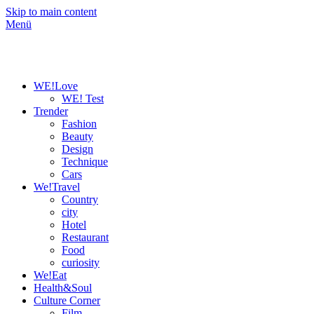
Skip to main content
Menü
WE!Love
WE! Test
Trender
Fashion
Beauty
Design
Technique
Cars
We!Travel
Country
city
Hotel
Restaurant
Food
curiosity
We!Eat
Health&Soul
Culture Corner
Film