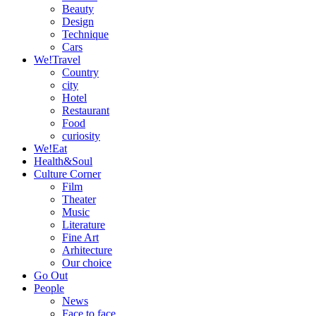
Beauty
Design
Technique
Cars
We!Travel
Country
city
Hotel
Restaurant
Food
curiosity
We!Eat
Health&Soul
Culture Corner
Film
Theater
Music
Literature
Fine Art
Arhitecture
Our choice
Go Out
People
News
Face to face