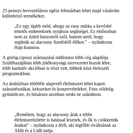
25 pennys bevezetőáron egész februárban lehet majd vásárolni
különböző termékeket.
„Ez egy újabb mód, ahogy az easy márka a kevésbé
tehetős embereknek nyújtson segítséget. Ez elsősorban
nem az üzleti haszonról szól, hanem arról, hogy
segítsük az alacsony fizetésből élőket.” – nyilatkozta
Haji-Ioannou.
A görög-ciprusi származású milliomos több cég alapítója.
Szülőhazájában több jótékonysági szervezetet hozott létre,
több karitatív akcióban is részt vett, többek közt ételosztó
programokban.
Az áruházban többféle alapvető élelmiszert lehet kapni:
száraztésztákat, kekszeket és konzervételeket. Friss zöldség-
gyümölcsre, és húsárura azonban senki ne számítson.
„Remélem, hogy az alacsony árak a többi
élelmiszerüzletre is hatással lesznek, és ők is csökkentik
áraikat” – nyilatkozta a férfi, aki legfőbb riválisának az
Aldit és a Lidlt tartja.