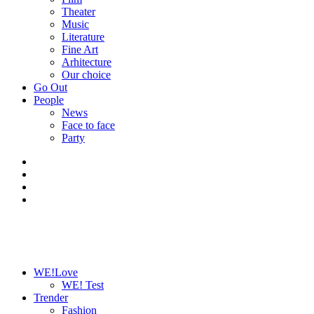
Theater
Music
Literature
Fine Art
Arhitecture
Our choice
Go Out
People
News
Face to face
Party
WE!Love
WE! Test
Trender
Fashion