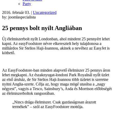
Party
2016. február 03.
|
Uncategorized
by: joomlaspecialista
25 pennys bolt nyílt Angliában
Új élelmiszerbolt nyílt Londonban, ahol mindent 25 pennyért lehet
kapni. Az easyFoodstore névre elkeresztelt hely tulajdonosa a
milliárdos Sir Stelios Haji-Ioannou, akinek a nevéhez az EasyJet is
köthető.
Az EasyFoodstore-ban minden alapvető élelmiszer 25 pennys áron
lehet megkapni. Az északnyugat-londoni Park Royalnál nyílt üzlet
az első áruház, de Sir Stelios Haji-Ioannou több üzletet is szeretne
nyitni Anglia-szerte. Célja az, hogy maga mögé utasítsa a „nagy
négyest”, vagyis a Tesco, Sainsbury’s, Asda és Morrison előbbségét
az élelmiszerboltok rangsorában.
„Nincs drága élelmiszer. Csak gazdaságosan árazott
termékek” – szól az EasyFoodstore mottója.