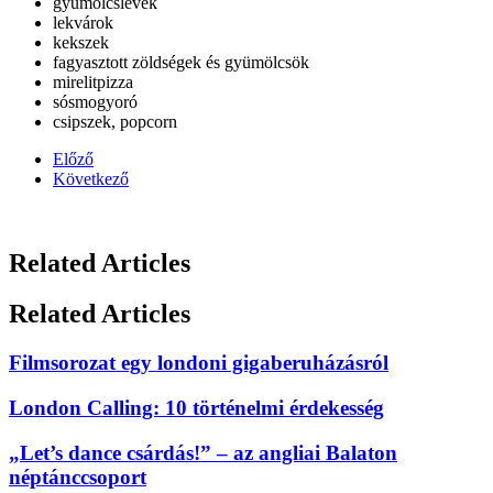
gyümölcslevek
lekvárok
kekszek
fagyasztott zöldségek és gyümölcsök
mirelitpizza
sósmogyoró
csipszek, popcorn
Előző
Következő
Related Articles
Related Articles
Filmsorozat egy londoni gigaberuházásról
London Calling: 10 történelmi érdekesség
„Let’s dance csárdás!” – az angliai Balaton
néptánccsoport