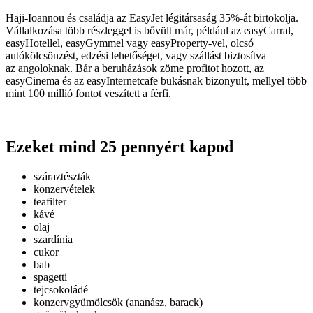
Haji-Ioannou és családja az EasyJet légitársaság 35%-át birtokolja.
Vállalkozása több részleggel is bővült már, például az easyCarral,
easyHotellel, easyGymmel vagy easyProperty-vel, olcsó
autókölcsönzést, edzési lehetőséget, vagy szállást biztosítva
az angoloknak. Bár a beruházások zöme profitot hozott, az
easyCinema és az easyInternetcafe bukásnak bizonyult, mellyel több
mint 100 millió fontot veszített a férfi.
Ezeket mind 25 pennyért kapod
száraztészták
konzervételek
teafilter
kávé
olaj
szardínia
cukor
bab
spagetti
tejcsokoládé
konzervgyümölcsök (ananász, barack)