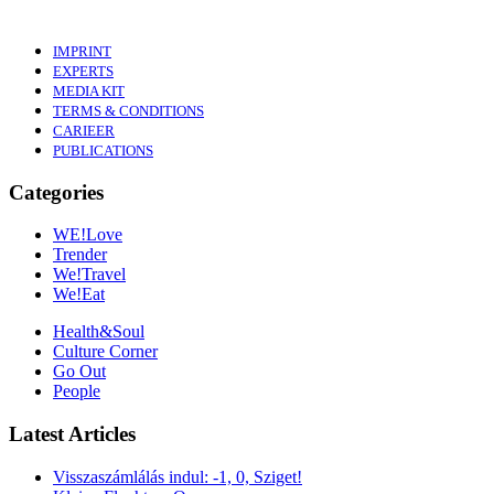
IMPRINT
EXPERTS
MEDIA KIT
TERMS & CONDITIONS
CARIEER
PUBLICATIONS
Categories
WE!Love
Trender
We!Travel
We!Eat
Health&Soul
Culture Corner
Go Out
People
Latest Articles
Visszaszámlálás indul: -1, 0, Sziget!