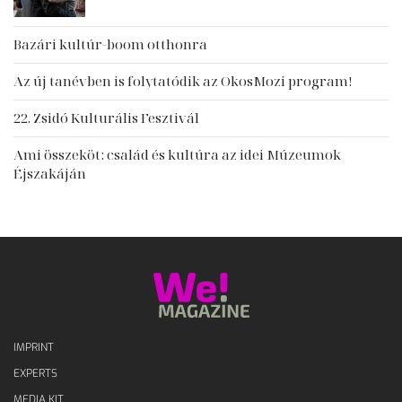
Bazári kultúr-boom otthonra
Az új tanévben is folytatódik az OkosMozi program!
22. Zsidó Kulturális Fesztivál
Ami összeköt: család és kultúra az idei Múzeumok
Éjszakáján
IMPRINT
EXPERTS
MEDIA KIT