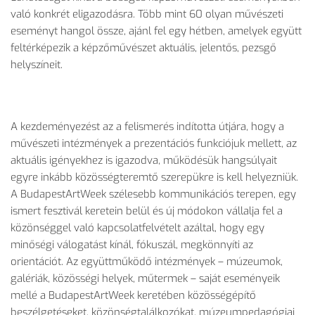
való konkrét eligazodásra. Több mint 60 olyan művészeti
eseményt hangol össze, ajánl fel egy hétben, amelyek együtt
feltérképezik a képzőművészet aktuális, jelentős, pezsgő
helyszíneit.
A kezdeményezést az a felismerés indította útjára, hogy a
művészeti intézmények a prezentációs funkciójuk mellett, az
aktuális igényekhez is igazodva, működésük hangsúlyait
egyre inkább közösségteremtő szerepükre is kell helyezniük.
A BudapestArtWeek szélesebb kommunikációs terepen, egy
ismert fesztivál keretein belül és új módokon vállalja fel a
közönséggel való kapcsolatfelvételt azáltal, hogy egy
minőségi válogatást kínál, fókuszál, megkönnyíti az
orientációt. Az együttműködő intézmények – múzeumok,
galériák, közösségi helyek, műtermek – saját eseményeik
mellé a BudapestArtWeek keretében közösségépítő
beszélgetéseket, közönségtalálkozókat, múzeumpedagógiai