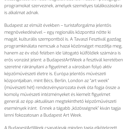
programokat szerveznek, amelyek személyes találkozásokra
is alkalmat adnak.
Budapest az elmúlt években – turistaforgalma jelentős
megnövekedésével – egy regionális központtá nőtte ki
magát, kulturális szempontból is. A Tavaszi Fesztivál gazdag
programkínálata nemcsak a hazai közönséget mozdítja meg,
hanem az év első felében ide látogató külföldiek számára is
erős vonzást jelent: a BudapestArtWeek a fesztivál keretében
szeretné ráirányítani a figyelmet a városban folyó aktív
képzőművészeti életre is. Európa jelentős művészeti
központjaiban, mint Bécs, Berlin, London az “art week”
(művészeti hét) rendezvénysorozata évek óta fogja össze a
komoly művészeti intézményeket és kiemelt figyelmet
generál az épp aktuálisan megtekinthető képzőművészeti
események iránt. Ennek a tágabb „közösségnek” kíván tagja
lenni fokozatosan a Budapest Art Week.
A BudapestArtWeek csapatának minden tagja elkötelezett,