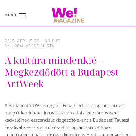
MENÜ
Skip
to
main
content
2016. ÁPRILIS 20.
|
GO OUT
BY: JOOMLASPECIALISTA
A kultúra mindenkié –
Megkezdődött a Budapest
ArtWeek
A BudapestArtWeek egy 2016-ban induló programsorozat,
mely új lendületet, iránytűt kíván adni a képzőművészet
kedvelőinek, esszenciális kiegészítőjeként a Budapesti Tavaszi
Fesztivál klasszikus művészeti programsorozatának.
Lehetőséget kínál a bőséges képzőművészeti eseményekben