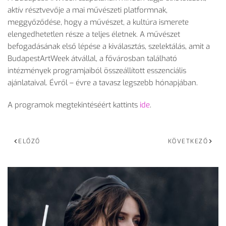
aktív résztvevője a mai művészeti platformnak,
meggyőződése, hogy a művészet, a kultúra ismerete
elengedhetetlen része a teljes életnek. A művészet
befogadásának első lépése a kiválasztás, szelektálás, amit a
BudapestArtWeek átvállal, a fővárosban található
intézmények programjaiból összeállított esszenciális
ajánlataival. Évről – évre a tavasz legszebb hónapjában.
A programok megtekintéséért kattints
ide
.
ELŐZŐ
KÖVETKEZŐ