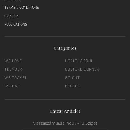
TERMS & CONDITIONS
CARIEER
PUBLICATIONS
Categories
WE!LOVE
HEALTH&SOUL
TRENDER
CULTURE CORNER
WE!TRAVEL
GO OUT
WE!EAT
PEOPLE
Latest Articles
Visszaszámlálás indul: -1.0 Sziget