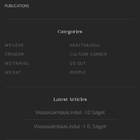
PUBLICATIONS
Categories
WE!LOVE
HEALTH&SOUL
TRENDER
CULTURE CORNER
WE!TRAVEL
GO OUT
WE!EAT
PEOPLE
Latest Articles
Visszaszámlálás indul: -1.0 Sziget
Visszaszámlálás indul: -1, 0, Sziget!