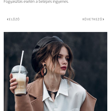
Fogyasztás esetén a belépés ingyenes.
ELŐZŐ
KÖVETKEZŐ