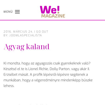
MENÜ
Skip
to
main
content
2016. MÁRCIUS 24.
|
GO OUT
BY: JOOMLASPECIALISTA
Agyag kaland
Ki mondta, hogy az agyagozás csak gyerekeknek való?
Készítsd el te is Lionel Richie, Dolly Parton, vagy akár II.
Erzsébet mását. A profik lépésről-lépésre segítenek a
munkában, hogy a végeredményre mindenképp büszke
lehess.