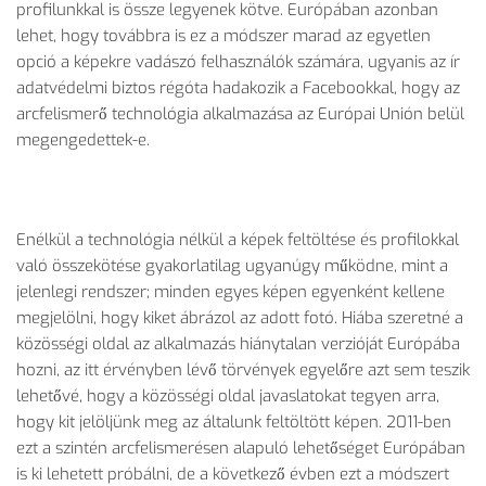
profilunkkal is össze legyenek kötve. Európában azonban
lehet, hogy továbbra is ez a módszer marad az egyetlen
opció a képekre vadászó felhasználók számára, ugyanis az ír
adatvédelmi biztos régóta hadakozik a Facebookkal, hogy az
arcfelismerő technológia alkalmazása az Európai Unión belül
megengedettek-e.
Enélkül a technológia nélkül a képek feltöltése és profilokkal
való összekötése gyakorlatilag ugyanúgy működne, mint a
jelenlegi rendszer; minden egyes képen egyenként kellene
megjelölni, hogy kiket ábrázol az adott fotó. Hiába szeretné a
közösségi oldal az alkalmazás hiánytalan verzióját Európába
hozni, az itt érvényben lévő törvények egyelőre azt sem teszik
lehetővé, hogy a közösségi oldal javaslatokat tegyen arra,
hogy kit jelöljünk meg az általunk feltöltött képen. 2011-ben
ezt a szintén arcfelismerésen alapuló lehetőséget Európában
is ki lehetett próbálni, de a következő évben ezt a módszert