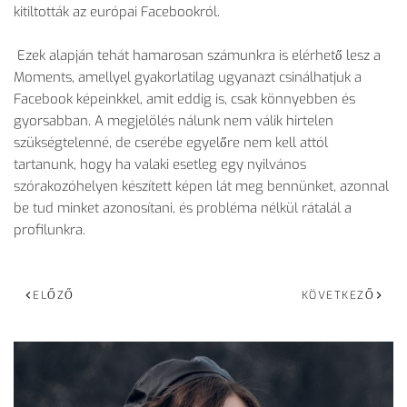
kitiltották az európai Facebookról.
Ezek alapján tehát hamarosan számunkra is elérhető lesz a
Moments, amellyel gyakorlatilag ugyanazt csinálhatjuk a
Facebook képeinkkel, amit eddig is, csak könnyebben és
gyorsabban. A megjelölés nálunk nem válik hirtelen
szükségtelenné, de cserébe egyelőre nem kell attól
tartanunk, hogy ha valaki esetleg egy nyilvános
szórakozóhelyen készített képen lát meg bennünket, azonnal
be tud minket azonosítani, és probléma nélkül rátalál a
profilunkra.
ELŐZŐ
KÖVETKEZŐ