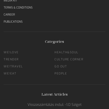
MEDIA KIT
TERMS & CONDITIONS
CARIEER
PUBLICATIONS
Categories
WE!LOVE
HEALTH&SOUL
TRENDER
CULTURE CORNER
WE!TRAVEL
GO OUT
WE!EAT
PEOPLE
Latest Articles
Visszaszámlálás indul: -1.0 Sziget