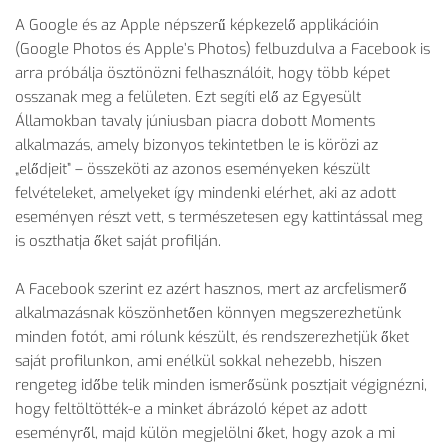
A Google és az Apple népszerű képkezelő applikációin
(Google Photos és Apple’s Photos) felbuzdulva a Facebook is
arra próbálja ösztönözni felhasználóit, hogy több képet
osszanak meg a felületen. Ezt segíti elő az Egyesült
Államokban tavaly júniusban piacra dobott Moments
alkalmazás, amely bizonyos tekintetben le is körözi az
„elődjeit” – összeköti az azonos eseményeken készült
felvételeket, amelyeket így mindenki elérhet, aki az adott
eseményen részt vett, s természetesen egy kattintással meg
is oszthatja őket saját profilján.
A Facebook szerint ez azért hasznos, mert az arcfelismerő
alkalmazásnak köszönhetően könnyen megszerezhetünk
minden fotót, ami rólunk készült, és rendszerezhetjük őket
saját profilunkon, ami enélkül sokkal nehezebb, hiszen
rengeteg időbe telik minden ismerősünk posztjait végignézni,
hogy feltöltötték-e a minket ábrázoló képet az adott
eseményről, majd külön megjelölni őket, hogy azok a mi