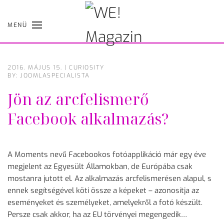
MENÜ
Skip
to
main
content
2016. MÁJUS 15.
|
CURIOSITY
BY: JOOMLASPECIALISTA
Jön az arcfelismerő
Facebook alkalmazás?
A Moments nevű Facebookos fotóapplikáció már egy éve
megjelent az Egyesült Államokban, de Európába csak
mostanra jutott el. Az alkalmazás arcfelismerésen alapul, s
ennek segítségével köti össze a képeket – azonosítja az
eseményeket és személyeket, amelyekről a fotó készült.
Persze csak akkor, ha az EU törvényei megengedik…