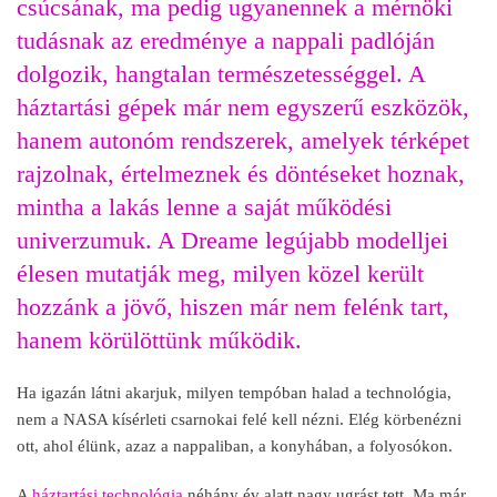
csúcsának, ma pedig ugyanennek a mérnöki
tudásnak az eredménye a nappali padlóján
dolgozik, hangtalan természetességgel. A
háztartási gépek már nem egyszer
ű eszk
özök,
hanem autonóm rendszerek, amelyek térképet
rajzolnak, értelmeznek és döntéseket hoznak,
mintha a lakás lenne a saját m
űk
ödési
univerzumuk. A Dreame legújabb modelljei
élesen mutatják meg, milyen közel került
hozzánk a jöv
ő, hiszen m
ár nem felénk tart,
hanem körülöttünk m
űk
ödik.
Ha igazán látni akarjuk, milyen tempóban halad a technológia,
nem a NASA kísérleti csarnokai felé kell nézni. Elég körbenézni
ott, ahol élünk, azaz a nappaliban, a konyhában, a folyosókon.
A
háztartási technológia
néhány év alatt nagy ugrást tett. Ma már