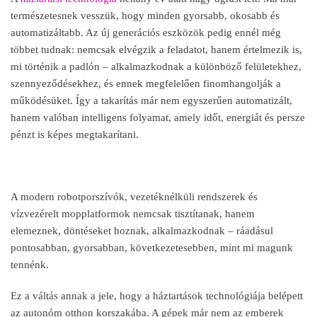
természetesnek vesszük, hogy minden gyorsabb, okosabb és
automatizáltabb. Az új generációs eszközök pedig ennél még
többet tudnak: nemcsak elvégzik a feladatot, hanem értelmezik is,
mi történik a padlón
– alkalmazkodnak a k
ülönböz
ő fel
ületekhez,
szennyez
őd
ésekhez, és ennek megfelel
ően finomhangolj
ák a
m
űk
ödésüket. Így a takarítás már nem egyszer
űen automatiz
ált,
hanem valóban intelligens folyamat, amely id
őt, energi
át és persze
pénzt is képes megtakarítani.
A modern robotporszívók, vezetéknélküli rendszerek és
vízvezérelt mopplatformok nemcsak tisztítanak, hanem
elemeznek, döntéseket hoznak, alkalmazkodnak
– r
áadásul
pontosabban, gyorsabban, következetesebben, mint mi magunk
tennénk.
Ez a váltás annak a jele, hogy a háztartások technológiája belépett
az autonóm otthon korszakába. A gépek már nem az emberek