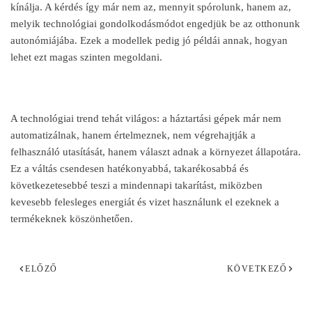
kínálja. A kérdés így már nem az, mennyit spórolunk, hanem az,
melyik technológiai gondolkodásmódot engedjük be az otthonunk
autonómiájába. Ezek a modellek pedig jó példái annak, hogyan
lehet ezt magas szinten megoldani.
A technológiai trend tehát világos: a háztartási gépek már nem
automatizálnak, hanem értelmeznek, nem végrehajtják a
felhasználó utasítását, hanem választ adnak a környezet állapotára.
Ez a váltás csendesen hatékonyabbá, takarékosabbá és
következetesebbé teszi a mindennapi takarítást, miközben
kevesebb felesleges energiát és vizet használunk el ezeknek a
termékeknek köszönhet
ően.
ELŐZŐ
KÖVETKEZŐ