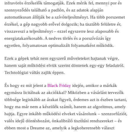
infravörös érzékel
ők t
ámogatják. Ezek mérik fel, mennyi por és
szennyez
őd
és található a padlón, és az adatok alapján
automatikusan állítják be a szívóteljesítményt. Ha több porszemet
érzékel, a gép nagyobb er
ővel dolgozik; ha tiszt
ább felületre ér,
visszaveszi a teljesítményt
– ezzel egyszerre lesz alaposabb
és
energiatakarékosabb. A nedves törlés és a porszívózás így
egyetlen, folyamatosan optimalizált folyamatként m
űk
ödik.
Ezek a gépek tehát nem egyszer
ű műveleteket hajtanak v
égre,
hanem saját m
űk
ödési elvük szerint döntenek egy-egy feladatról.
Technológiai váltás zajlik éppen.
És hogy ez mit jelent a
Black Friday
idején, amikor a márkák
egymásra licitálnak az akciókkal? Miközben a vásárlást tervez
ők
t
öbbsége leginkább az árakat figyeli, érdemes azt is észben tartani,
hogy ma már nem a készülék számít, hanem az algoritmus, amely
hajtja. Egyre inkább m
űk
ödési elveket vásárolunk
– szenzorf
úziót,
valós idej
ű d
öntéshozást, önkalibráló tisztítási rendszereket
–
és
ebben most a Dreame az, amelyik a legkoherensebb választ