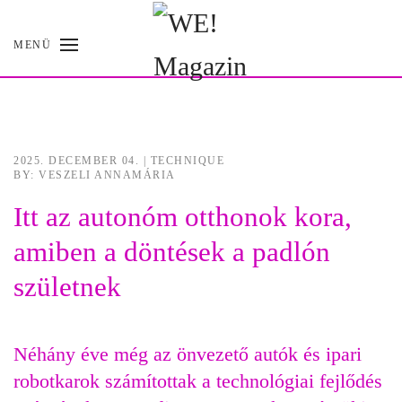
MENÜ
Skip
to
main
content
2025. DECEMBER 04.
|
TECHNIQUE
BY: VESZELI ANNAMÁRIA
Itt az autonóm otthonok kora,
amiben a döntések a padlón
születnek
N
éhány éve még az önvezet
ő aut
ók és ipari
robotkarok számítottak a technológiai fejl
őd
és