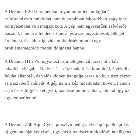
A Dreame R20 Ultra például olyan motortechnológiát és
sz
űrőrendszert műk
ödtet, amely korábban laborokban vagy ipari
környezetben volt megszokott. A gép nem egyszer
űen sz
ívóer
őt
haszn
ál, hanem a felületek típusát és a szennyez
őd
ések jellegét
értelmezi, és ehhez igazítja m
űk
ödését, mintha egy
problémamegoldó modul dolgozna benne.
A Dreame H15 Pro ugyanezt az intelligenciát hozza át a kézi
takarítás világába. Nedves és száraz takarítást kombinál, érzékeli a
felület állapotát, és valós id
őben hangolja
össze a víz, a tisztítószer
és a szívóer
ő ar
ányát. A gép nem a kéz mozdulatait követi, hanem
saját összefüggéseket gyárt, ráadásul pontosabban, mint ahogy azt
egy ember tenné.
A Dreame Z30 AquaCycle porszívó pedig a vízalapú padlóápolás
új generációját képviseli, ugyanis a rendszer m
űk
ödését intelligens