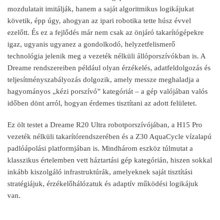
mozdulatait imitálják, hanem a saját algoritmikus logikájukat
követik, épp úgy, ahogyan az ipari robotika tette húsz évvel
ezel
őtt.
És ez a fejl
őd
és már nem csak az önjáró takarítógépekre
igaz, ugyanis ugyanez a gondolkodó, helyzetfelismer
ő
technol
ógia jelenik meg a vezeték nélküli állóporszívókban is. A
Dreame rendszereiben például olyan érzékelés, adatfeldolgozás és
teljesítményszabályozás dolgozik, amely messze meghaladja a
hagyományos
„k
ézi porszívó” kategóriát
– a g
ép valójában valós
id
őben d
önt arról, hogyan érdemes tisztítani az adott felületet.
Ez ölt testet a Dreame R20 Ultra robotporszívójában, a H15 Pro
vezeték nélküli takarítórendszerében és a Z30 AquaCycle vízalapú
padlóápolási platformjában is. Mindhárom eszköz túlmutat a
klasszikus értelemben vett háztartási gép kategórián, hiszen sokkal
inkább kiszolgáló infrastruktúrák, amelyeknek saját tisztítási
stratégiájuk, érzékel
őh
álózatuk és adaptív m
űk
ödési logikájuk
van.