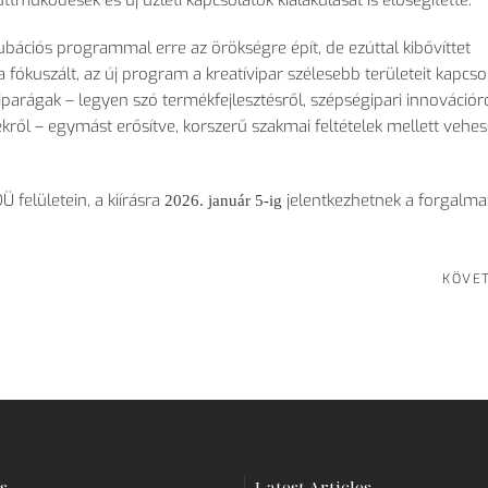
üttm
űk
ödések és új üzleti kapcsolatok kialakulását is el
őseg
ítette.
bációs programmal erre az örökségre épít, de ezúttal kib
őv
íttet
fókuszált, az új program a kreatívipar szélesebb területeit kapcso
ipar
ágak
– legyen sz
ó termékfejlesztésr
ől, sz
épségipari innovációró
ekr
ől
– egym
ást er
ős
ítve, korszer
ű szakmai felt
ételek mellett vehe
D
Ü felületein, a kiírásra
jelentkezhetnek a forgalma
2026. január 5-ig
KÖVE
s
Latest Articles