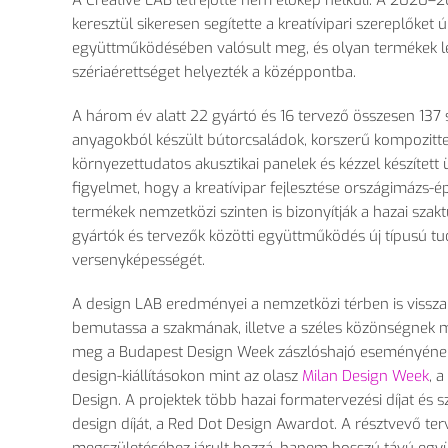
A Creative LAB létrejötte nem el
ők
ép nélküli. A 2020
–2
keresztül sikeresen segítette a kreatívipari szerepl
őket
ú
egy
üttm
űk
ödésében valósult meg, és olyan termékek lé
szériaérettséget helyezték a középpontba.
A három év alatt 22 gyártó és 16 tervez
ő
összesen 137 
anyagokból készült bútorcsaládok, korszer
ű kompozitt
környezettudatos akusztikai panelek és kézzel készítet
figyelmet, hogy a kreatívipar fejlesztése országimázs-épí
term
ékek nemzetközi szinten is bizonyítják a hazai sza
gyártók és tervez
ők k
özötti együttm
űk
ödés új típusú tu
versenyképességét.
A design LAB eredményei a nemzetközi térben is visszai
bemutassa a szakmának, illetve a széles közönségnek mi
meg a Budapest Design Week zászlóshajó eseményének
design-kiállításokon mint az olasz
Milan Design Week
, 
Design. A projektek több hazai formatervezési díjat és 
design díját, a Red Dot Design Awardot. A résztvev
ő te