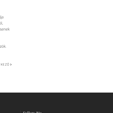
lja
l,
ssenek
zók.
TKEZŐ
Follow Me