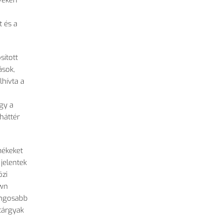
veken
 és a
sított
ások,
lhívta a
gy a
 háttér
mékeket
jelentek
özi
own
rangosabb
tárgyak