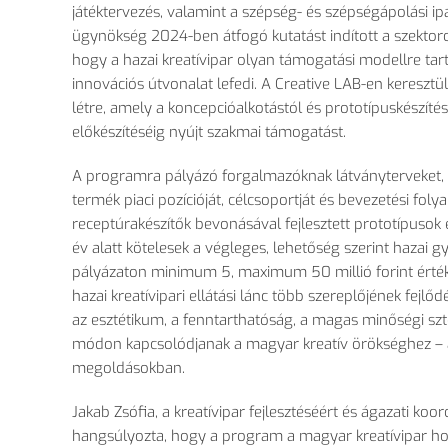
játéktervezés, valamint a szépség- és szépségápolási ipa
ügynökség 2024-ben átfogó kutatást indított a szektorok
hogy a hazai kreatívipar olyan támogatási modellre tar
innovációs útvonalat lefedi. A Creative LAB-en keresztü
létre, amely a koncepcióalkotástól és prototípuskészítés
el
ők
észítéséig nyújt szakmai támogatást.
A programra pályázó forgalmazóknak látványterveket, 
termék piaci pozícióját, célcsoportját és bevezetési fo
receptúrakészít
ők bevon
ásával fejlesztett prototípusok 
év alatt kötelesek a végleges, lehet
ős
ég szerint hazai gy
pályázaton minimum 5, maximum 50 millió forint érté
hazai kreat
ívipari ellátási lánc több szerepl
őj
ének fejl
őd
az esztétikum, a fenntarthatóság, a magas min
ős
égi sz
módon kapcsolódjanak a magyar kreatív örökséghez
–
megoldásokban.
Jakab Zsófia, a kreatívipar fejlesztéséért és ágazati koord
hangsúlyozta, hogy a program a magyar kreatívipar hos