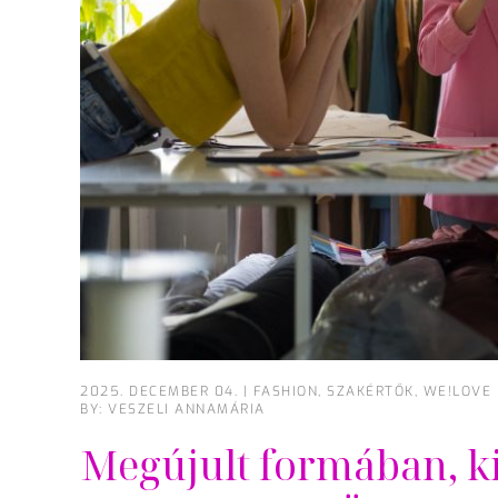
2025. DECEMBER 04.
|
FASHION
,
SZAKÉRTŐK
,
WE!LOVE
BY: VESZELI ANNAMÁRIA
Megújult formában, ki