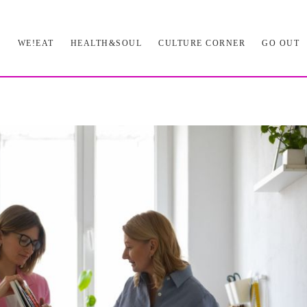
L
WE!EAT
HEALTH&SOUL
CULTURE CORNER
GO OUT