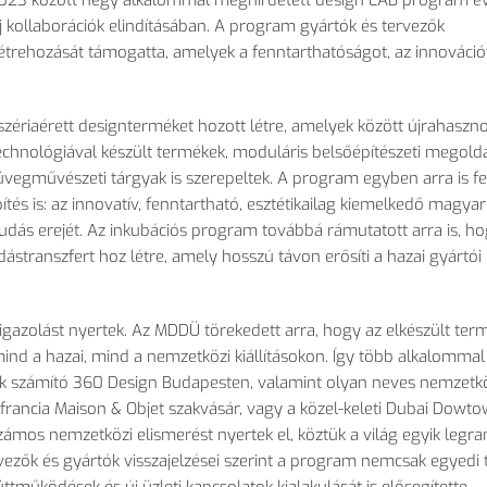
023 k
özött négy alkalommal meghirdetett design LAB program é
j kollaborációk elindításában. A program gyártók és tervez
ők
trehozását támogatta, amelyek a fenntarthatóságot, az innovációt
szériaérett designterméket hozott létre, amelyek között újrahaszno
echnol
ógiával készült termékek, moduláris bels
ő
építészeti megold
t üvegm
űv
észeti tárgyak is szerepeltek. A program egyben arra is fe
tés is: az innovatív, fenntartható, esztétikailag kiemelked
ő magyar
ktudás erejét. Az inkubációs program továbbá rámutatott arra is, ho
dástranszfert hoz létre, amely hosszú távon er
ős
íti a hazai gyártói
gazolást nyertek. Az MDDÜ törekedett arra, hogy az elkészült ter
nd a hazai, mind a nemzetközi kiállításokon. Így több alkalommal 
 számító 360 Design Budapesten, valamint olyan neves nemzetk
a francia Maison & Objet szakvásár, vagy a közel-keleti Dubai Dowt
számos nemzetközi elismerést nyertek el, köztük a világ egyik leg
rvezők
és gyártók visszajelzései szerint a program nemcsak egyedi 