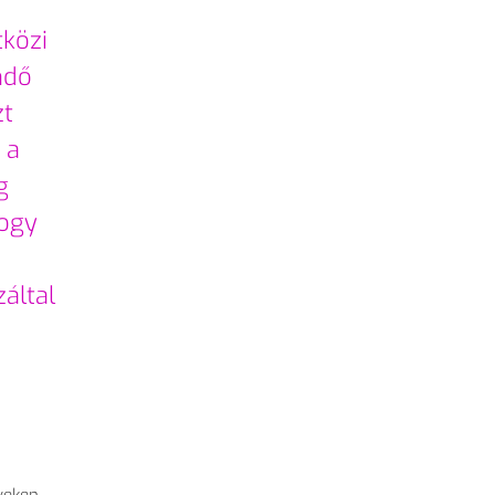
tközi
nd
ő
zt
 a
g
hogy
z
által