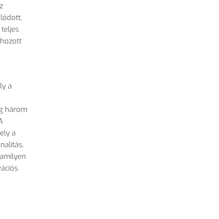
z
l
ódott,
teljes
 hozott
ly a
g h
árom
A
ely a
nalitás,
lamilyen
vációs