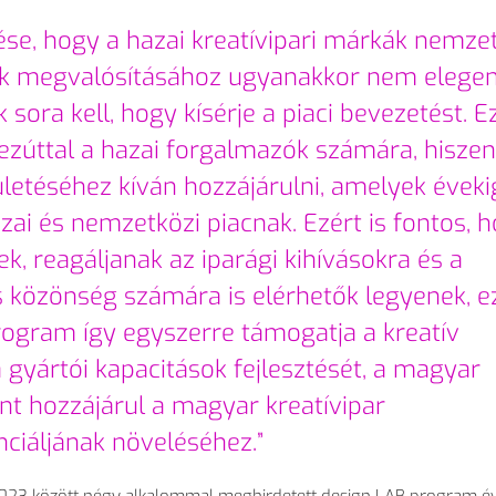
ése, hogy a hazai kreatívipari márkák nemze
mék megvalósításához ugyanakkor nem elege
 sora kell, hogy kísérje a piaci bevezetést. E
 ezúttal a hazai forgalmazók számára, hiszen
etéséhez kíván hozzájárulni, amelyek éveki
azai
és nemzetközi piacnak. Ezért is fontos, 
k, reagáljanak az iparági kihívásokra és a
s közönség számára is elérhet
ők legyenek, e
 program így egyszerre támogatja a kreatív
 gyártói kapacitások fejlesztését, a magyar
int hozzájárul a magyar kreatívipar
ciáljának növeléséhez.”