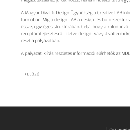
megszületéséhez járult hozzá, hanem hosszú távú egy
A Magyar Divat & Design Ügynökség a Creative LAB inku
formában. Míg a design LAB a design- és bútorszektorra 
össze, egységes struktúrában. Célja, hogy a különböz
ő 
receptúrafejlesztésr
ől, illetve design- vagy divatterm
ék
részt a pályázatban.
A pályázati kiírás részletes információi elérhet
ők az MD
ELŐZŐ
Categorie