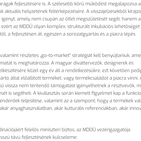
rágak fejlesztésére is. A szélesebb kör
ű műk
ödést megalapozva a
 aktuális helyzetének feltérképezésére. A visszajelzésekb
ől kirajzo
t igényt, amely nem csupán az ötlet megszületését segíti, hanem a 
l ezért az MDDÜ olyan komplex, strukturált inkubációs lehet
ős
éget
t
ől, a fejleszt
ésen át, egészen a sorozatgyártás és a piacra lépés
valamint részletes
„go-to-market” strat
égiát kell benyújtaniuk, ame
lyamatát is meghatározza. A magyar divattervez
ők, designerek
és
elkészítésére közel egy év áll a rendelkezésükre, ezt követ
ően pedi
ártó által el
ő
állított terméket, vagy termékcsaládot a piacra vinni. 
k
ű vissza nem t
érítend
ő t
ámogatást igényelhetnek a résztvev
ők, m
ését is segítheti. A kiválasztás során kiemelt figyelmet kap a funkcio
tenderdek teljesítése, valamint az a szempont, hogy a termékek va
 ak
ár anyaghasználatban, akár kulturális referenciákban, akár inno
inációjáért felel
ős miniszteri biztos, az MDD
Ü vezérigazgatója
szú távú fejlesztésének kulcseleme: