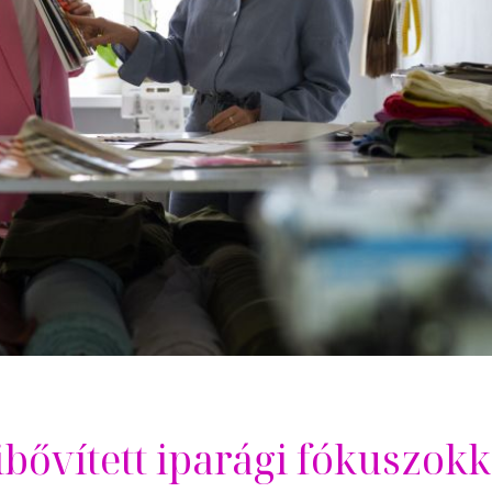
bővített iparági fókuszokk