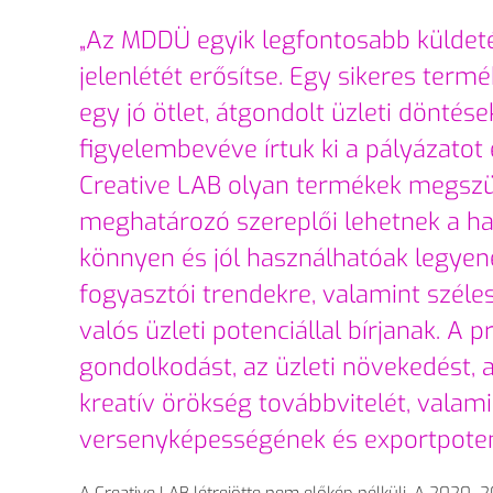
„Az MDD
Ü egyik legfontosabb küldet
jelenlétét er
ős
ítse. Egy sikeres ter
egy j
ó ötlet, átgondolt üzleti döntések
figyelembevéve írtuk ki a pályázatot
Creative LAB olyan termékek megszül
meghatározó szerepl
ői lehetnek a h
könnyen és jól használhatóak legyene
fogyasztói trendekre, valamint széle
valós üzleti potenciállal bírjanak. A
gondolkodást, az üzleti növekedést, a
kreatív örökség továbbvitelét, valam
versenyképességének és exportpoten