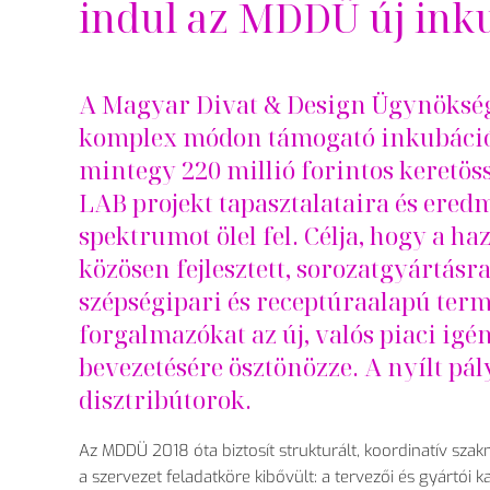
indul az MDDÜ új ink
A Magyar Divat & Design
Ügynökség 
komplex módon támogató inkubációs
mintegy 220 millió forintos keretös
LAB projekt tapasztalataira
és eredm
spektrumot ölel fel. Célja, hogy a h
közösen fejlesztett, sorozatgyártásr
szépségipari és receptúraalapú term
forgalmazókat az új, valós piaci ig
bevezetésére ösztönözze. A nyílt pál
disztribútorok.
Az MDDÜ 2018 óta biztosít strukturált, koordinatív sza
a szervezet feladatköre kib
őv
ült: a tervez
ői
és gyártói k