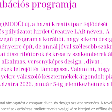
ubációs programja
(MDDÜ) új, a hazai kreatívipar fejl
őd
ését
 pályázatot hirdet Creative LAB néven. A
szeg
ű program a kor
ábbi, nagy siker
ű desi
ényeire épít, de annál jóval szélesebb sza
azai disztribútorok és kreatív szakemberek ál
a alkalmas, versenyképes design-, divat-,
ékek létrejöttét támogassa. Valamint, hogy 
ényekre válaszoló késztermékek átgondolt pi
yázatra 2026. január 5-ig jelentkezhetnek a
kmai támogatást a magyar divat- és design szektor számára. A tava
apacitások er
ős
ítése mellett tevékenységi köre kiterjed az offline é