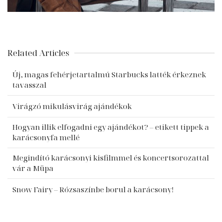
Related Articles
Új, magas fehérjetartalmú Starbucks latték érkeznek
tavasszal
Virágzó mikulásvirág ajándékok
Hogyan illik elfogadni egy ajándékot? – etikett tippek a
karácsonyfa mellé
Megindító karácsonyi kisfilmmel és koncertsorozattal
vár a Müpa
Snow Fairy – Rózsaszínbe borul a karácsony!