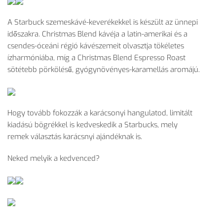
A Starbuck szemeskávé-keverékekkel is készült az ünnepi
időszakra. Christmas Blend kávéja a latin-amerikai és a
csendes-óceáni régió kávészemeit olvasztja tökéletes
ízharmóniába, míg a Christmas Blend Espresso Roast
sötétebb pörkölésű, gyógynövényes-karamellás aromájú.
Hogy tovább fokozzák a karácsonyi hangulatod, limitált
kiadású bögrékkel is kedveskedik a Starbucks, mely
remek választás karácsnyi ajándéknak is.
Neked melyik a kedvenced?