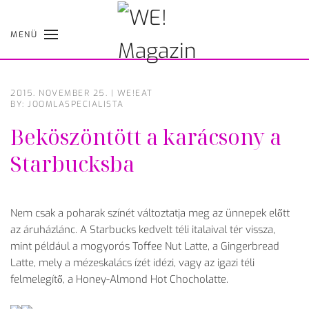
MENÜ
Skip
to
main
content
2015. NOVEMBER 25.
|
WE!EAT
BY: JOOMLASPECIALISTA
Beköszöntött a karácsony a
Starbucksba
Nem csak a poharak színét változtatja meg az ünnepek előtt
az áruházlánc. A Starbucks kedvelt téli italaival tér vissza,
mint például a mogyorós Toffee Nut Latte, a Gingerbread
Latte, mely a mézeskalács ízét idézi, vagy az igazi téli
felmelegítő, a Honey-Almond Hot Chocholatte.