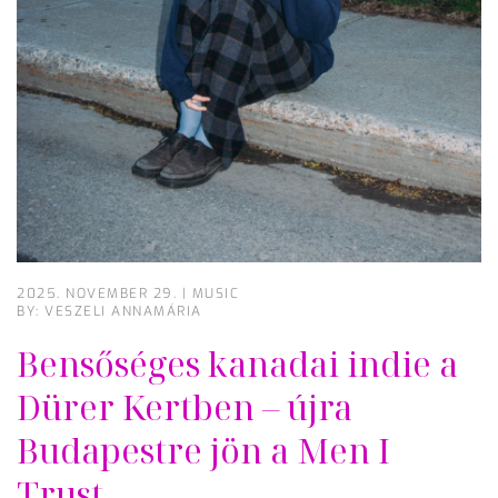
2025. NOVEMBER 29.
|
MUSIC
BY: VESZELI ANNAMÁRIA
Bensőséges kanadai indie a
Dürer Kertben – újra
Budapestre jön a Men I
Trust