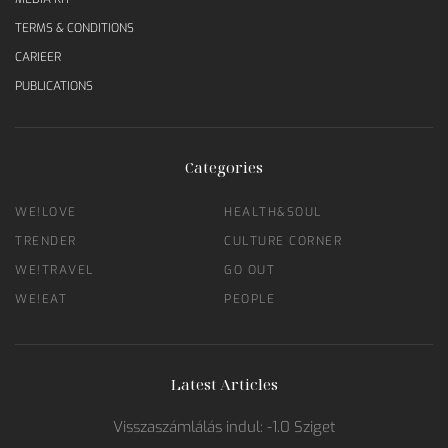
TERMS & CONDITIONS
CARIEER
PUBLICATIONS
Categories
WE!LOVE
HEALTH&SOUL
TRENDER
CULTURE CORNER
WE!TRAVEL
GO OUT
WE!EAT
PEOPLE
Latest Articles
Visszaszámlálás indul: -1.0 Sziget