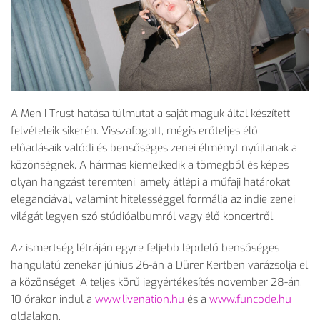
A Men I Trust hatása túlmutat a saját maguk által készített
felvételeik sikerén. Visszafogott, mégis er
őteljes
él
ő
előad
ásaik valódi és bens
ős
éges zenei élményt nyújtanak a
közönségnek. A hármas kiemelkedik a tömegb
ől
és képes
olyan hangzást teremteni, amely átlépi a m
űfaji hat
árokat,
eleganciával, valamint hitelességgel formálja az indie zenei
világát legyen szó stúdióalbumról vagy él
ő koncertről.
Az ismerts
ég létráján egyre feljebb lépdel
ő bensős
éges
hangulatú zenekar június 26-án a Dürer Kertben varázsolja el
a közönséget. A teljes kör
ű jegy
értékesítés november 28-án,
10 órakor indul a
www.livenation.hu
és a
www.funcode.hu
oldalakon.