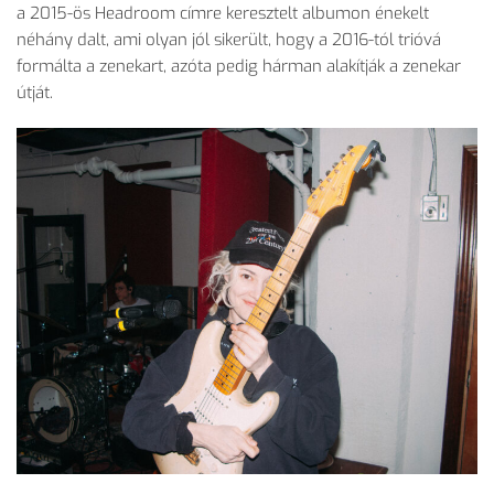
a 2015-ös Headroom címre keresztelt albumon énekelt
néhány dalt, ami olyan jól sikerült, hogy a 2016-tól trióvá
formálta a zenekart, azóta pedig hárman alakítják a zenekar
útját.