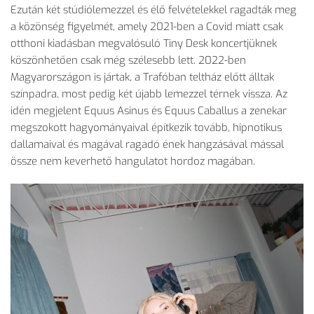
Ezután két stúdiólemezzel és él
ő felv
ételekkel ragadták meg
a közönség figyelmét, amely 2021-ben a Covid miatt csak
otthoni kiadásban megvalósuló Tiny Desk koncertjüknek
köszönhet
ően csak m
ég szélesebb lett. 2022-ben
Magyarországon is jártak, a Trafóban teltház el
őtt
álltak
színpadra, most pedig két újabb lemezzel térnek vissza. Az
idén megjelent Equus Asinus és Equus Caballus a zenekar
megszokott hagyományaival építkezik tovább, hipnotikus
dallamaival és magával ragadó ének hangzásával mással
össze nem keverhet
ő hangulatot hordoz mag
ában.