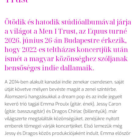
Ötödik és hatodik stúdióalbumával járja
a világot a Men I Trust, az Equus turné
2026. június 26-án Budapestre érkezik,
hogy 2022-es teltházas koncertjük után
ismét a magyar közönséghez szóljanak
bens
ős
éges indie dallamaik.
A 2014-ben alakult kanadai indie zenekar csendesen, saját
útját követve mélyen bevéste magát a zenei színtérbe.
Álomszer
ű hangz
ásukkal a dream pop és az indie jegyeit
kever
ő tri
ó tagjai Emma Proulx (gitár, ének), Jessy Caron
(gitár, basszusgitár) és Dragos Chiriac (billenty
űk), m
ár
világszerte megtalálták közönségüket, zenéjükre nyitott
emberek tömegei várják koncertjeiket. Els
ő lemez
ük még
Jessy és Dragos közös produkciójaként indult, Emma el
ősz
ör