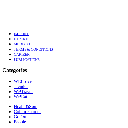
IMPRINT
EXPERTS
MEDIA KIT
TERMS & CONDITIONS
CARIEER
PUBLICATIONS
Categories
WE!Love
Trender
We!Travel
We!Eat
Health&Soul
Culture Corner
Go Out
People