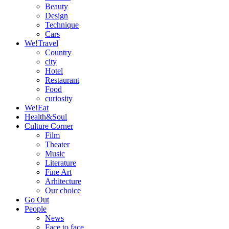
Beauty
Design
Technique
Cars
We!Travel
Country
city
Hotel
Restaurant
Food
curiosity
We!Eat
Health&Soul
Culture Corner
Film
Theater
Music
Literature
Fine Art
Arhitecture
Our choice
Go Out
People
News
Face to face