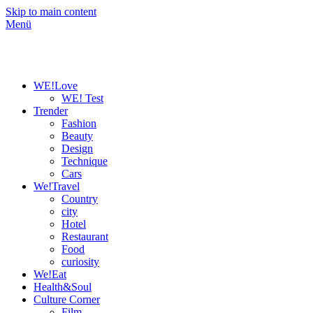
Skip to main content
Menü
WE!Love
WE! Test
Trender
Fashion
Beauty
Design
Technique
Cars
We!Travel
Country
city
Hotel
Restaurant
Food
curiosity
We!Eat
Health&Soul
Culture Corner
Film