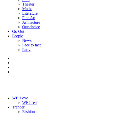
Theater
Music
Literature
Fine Art
Arhitecture
Our choice
Go Out
People
News
Face to face
Party
WE!Love
WE! Test
Trender
Fashion