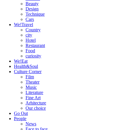
Beauty
Design
Technique
Cars
We!Travel
Country
city
Hotel
Restaurant
Food
curiosity
We!Eat
Health&Soul
Culture Corner
Film
Theater
Music
Literature
Fine Art
Arhitecture
Our choice
Go Out
People
News
Face to face