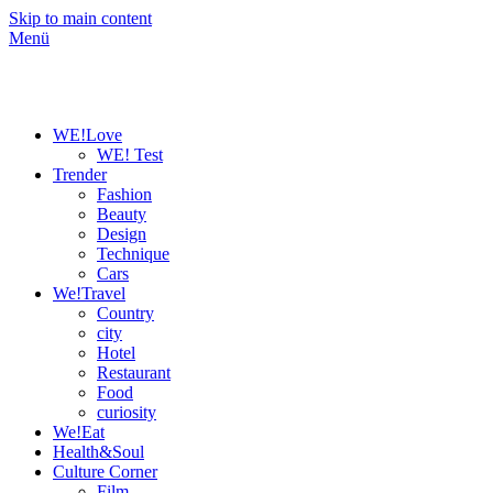
Skip to main content
Menü
WE!Love
WE! Test
Trender
Fashion
Beauty
Design
Technique
Cars
We!Travel
Country
city
Hotel
Restaurant
Food
curiosity
We!Eat
Health&Soul
Culture Corner
Film