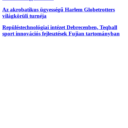
Az akrobatikus ügyességű Harlem Globetrotters
világkörüli turnéja
Repüléstechnológiai intézet Debrecenben, Teqball
sport innovációs fejlesztések Fujian tartományban