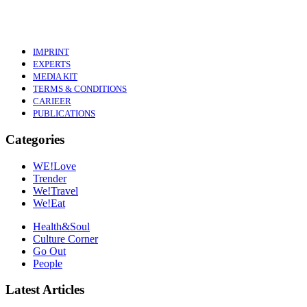
IMPRINT
EXPERTS
MEDIA KIT
TERMS & CONDITIONS
CARIEER
PUBLICATIONS
Categories
WE!Love
Trender
We!Travel
We!Eat
Health&Soul
Culture Corner
Go Out
People
Latest Articles