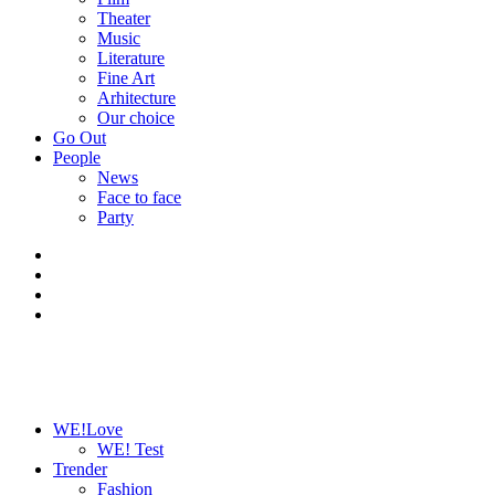
Theater
Music
Literature
Fine Art
Arhitecture
Our choice
Go Out
People
News
Face to face
Party
WE!Love
WE! Test
Trender
Fashion