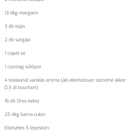
13 dkg margarin
3 db tojás
2 db sárgája
1 csipet só
1 csomag sütőpor
4 teáskanál vaníliás aroma (aki alkoholosan szeretné akkor
0,5 dl bourbon)
16 db Oreo keksz
25 dkg barna cukor
Elkészítés 5 lépésben: