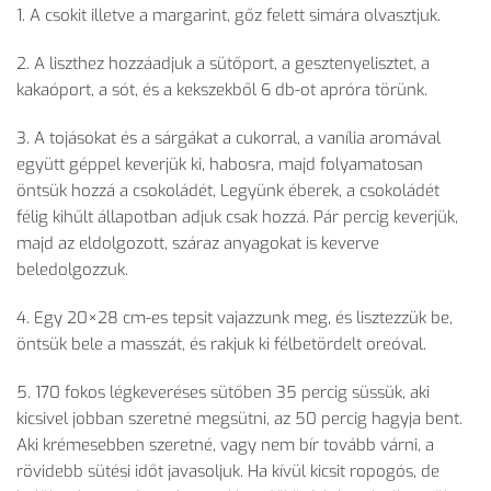
1. A csokit illetve a margarint, gőz felett simára olvasztjuk.
2. A liszthez hozzáadjuk a sütőport, a gesztenyelisztet, a
kakaóport, a sót, és a kekszekből 6 db-ot apróra törünk.
3. A tojásokat és a sárgákat a cukorral, a vanília aromával
együtt géppel keverjük ki, habosra, majd folyamatosan
öntsük hozzá a csokoládét, Legyünk éberek, a csokoládét
félig kihűlt állapotban adjuk csak hozzá. Pár percig keverjük,
majd az eldolgozott, száraz anyagokat is keverve
beledolgozzuk.
4. Egy 20×28 cm-es tepsit vajazzunk meg, és lisztezzük be,
öntsük bele a masszát, és rakjuk ki félbetördelt oreóval.
5. 170 fokos légkeveréses sütőben 35 percig süssük, aki
kicsivel jobban szeretné megsütni, az 50 percig hagyja bent.
Aki krémesebben szeretné, vagy nem bír tovább várni, a
rövidebb sütési időt javasoljuk. Ha kívül kicsit ropogós, de