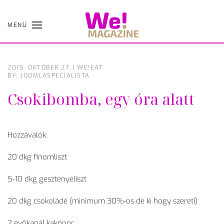
MENÜ
Skip
to
main
content
2015. OKTÓBER 27.
|
WE!EAT
BY: JOOMLASPECIALISTA
Csokibomba, egy óra alatt
Hozzávalók:
20 dkg finomliszt
5-10 dkg gesztenyeliszt
20 dkg csokoládé (minimum 30%-os de ki hogy szereti)
2 evőkanál kakópor