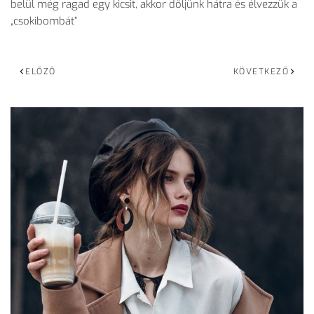
belül még ragad egy kicsit, akkor dőljünk hátra és élvezzük a
„csokibombát”
ELŐZŐ
KÖVETKEZŐ