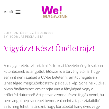
MENÜ
Skip
to
main
content
2015. OKTÓBER 27.
|
BUSINESS
BY: JOOMLASPECIALISTA
Vigyázz! Kész! Önéletrajz!
A magyar életrajzi tartalmi és formai követelmények sokban
különböznek az angoltól. Először is a törvény előírja, hogy
semmit nem szabad a CV-be beletenni, amitől negatívan
lehet téged megkülönböztetni, például a kép. Soha ne küldj el
olyan önéletrajzot, amint rajta van a fényképed vagy a
születési dátumod! Azt persze azonnal észre fogják venni, ha
nem angol nép szerepel benne, valamint a tapasztalatidból
az is meg lehet határozni, hogy körülbelül hány éves vagy.