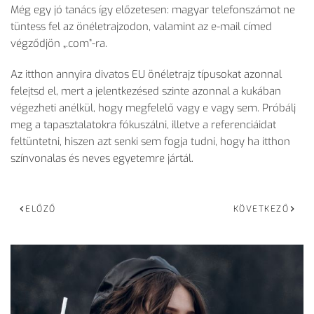
Még egy jó tanács így előzetesen: magyar telefonszámot ne
tüntess fel az önéletrajzodon, valamint az e-mail címed
végződjön „.com”-ra.
Az itthon annyira divatos EU önéletrajz típusokat azonnal
felejtsd el, mert a jelentkezésed szinte azonnal a kukában
végezheti anélkül, hogy megfelelő vagy e vagy sem. Próbálj
meg a tapasztalatokra fókuszálni, illetve a referenciáidat
feltüntetni, hiszen azt senki sem fogja tudni, hogy ha itthon
színvonalas és neves egyetemre jártál.
ELŐZŐ
KÖVETKEZŐ