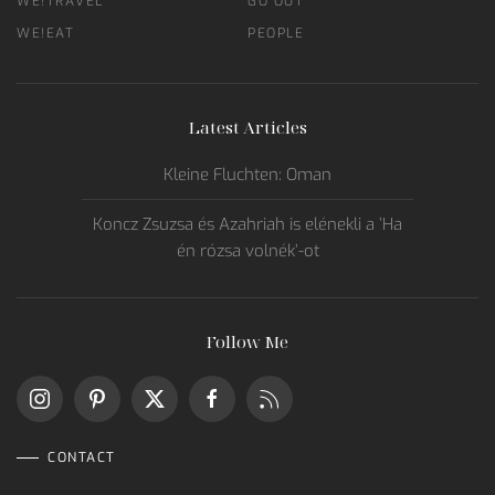
WE!TRAVEL
GO OUT
WE!EAT
PEOPLE
Latest Articles
Kleine Fluchten: Oman
Koncz Zsuzsa és Azahriah is elénekli a ’Ha
én rózsa volnék’-ot
Follow Me
CONTACT