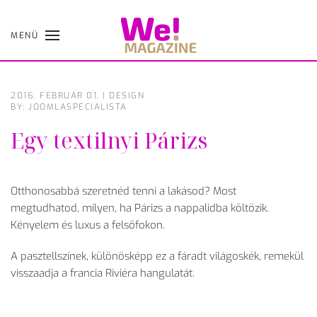
MENÜ
Skip
to
main
content
2016. FEBRUÁR 01.
|
DESIGN
BY: JOOMLASPECIALISTA
Egy textilnyi Párizs
Otthonosabbá szeretnéd tenni a lakásod? Most
megtudhatod, milyen, ha Párizs a nappalidba költözik.
Kényelem és luxus a felsőfokon.
A pasztellszínek, különösképp ez a fáradt világoskék, remekül
visszaadja a francia Riviéra hangulatát.