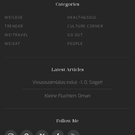
Categories
WE!LOVE
HEALTH&SOUL
TRENDER
CULTURE CORNER
WE!TRAVEL
GO OUT
WE!EAT
PEOPLE
Latest Articles
Visszaszámlálás indul: -1, 0, Sziget!
Kleine Fluchten: Oman
Follow Me