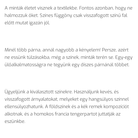
A minták életet visznek a textilekbe. Fontos azonban, hogy ne
halmozzuk őket. Színes függöny csak visszafogott színű fal
előtt mutat igazán jól.
Minél több párna, annál nagyobb a kényelem! Persze, azért
ne essünk túlzásokba, még a színek, minták terén se. Egy-egy
ülőalkalmatosságra ne tegyünk egy díszes párnánál többet.
Ügyeljünk a kiválasztott színekre. Használjunk kevés, és
visszafogott árnyalatokat, melyeket egy hangsúlyos színnel
ellensúlyozhatunk. A földszínek és a kék remek kompozíciót
alkotnak, és a homokos francia tengerpartot juttatják az
eszünkbe.