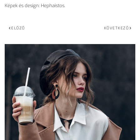
Képek és design: Hephaistos.
ELŐZŐ
KÖVETKEZŐ