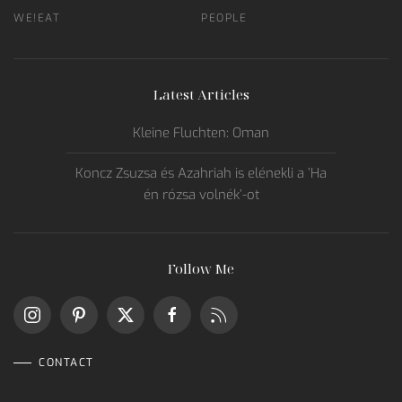
WE!EAT
PEOPLE
Latest Articles
Kleine Fluchten: Oman
Koncz Zsuzsa és Azahriah is elénekli a ’Ha
én rózsa volnék’-ot
Follow Me
CONTACT