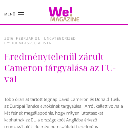
MENÜ
Skip
to
main
content
2016. FEBRUÁR 01.
|
UNCATEGORIZED
BY: JOOMLASPECIALISTA
Eredménytelenül zárult
Cameron tárgyalása az EU-
val
Több órán át tartott tegnap David Cameron és Donald Tusk,
az Európai Tanács elnökének tárgyalása. Arról kellett volna a
két félnek megállapodnia, hogy milyen juttatásokat
kaphatnak ez EU-s országokból Angliába érkező
munkavállalók, de még nem született eredmény.