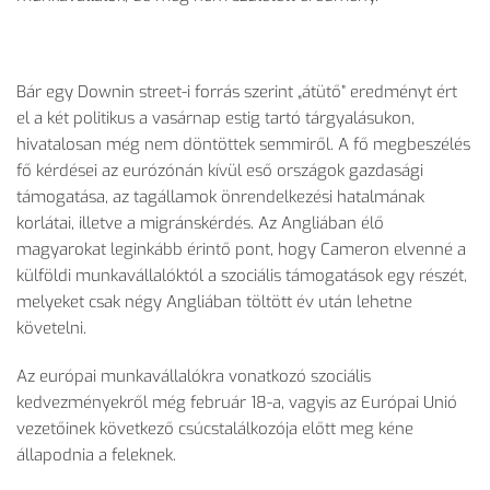
Bár egy Downin street-i forrás szerint „átütő” eredményt ért
el a két politikus a vasárnap estig tartó tárgyalásukon,
hivatalosan még nem döntöttek semmiről. A fő megbeszélés
fő kérdései az eurózónán kívül eső országok gazdasági
támogatása, az tagállamok önrendelkezési hatalmának
korlátai, illetve a migránskérdés. Az Angliában élő
magyarokat leginkább érintő pont, hogy Cameron elvenné a
külföldi munkavállalóktól a szociális támogatások egy részét,
melyeket csak négy Angliában töltött év után lehetne
követelni.
Az európai munkavállalókra vonatkozó szociális
kedvezményekről még február 18-a, vagyis az Európai Unió
vezetőinek következő csúcstalálkozója előtt meg kéne
állapodnia a feleknek.