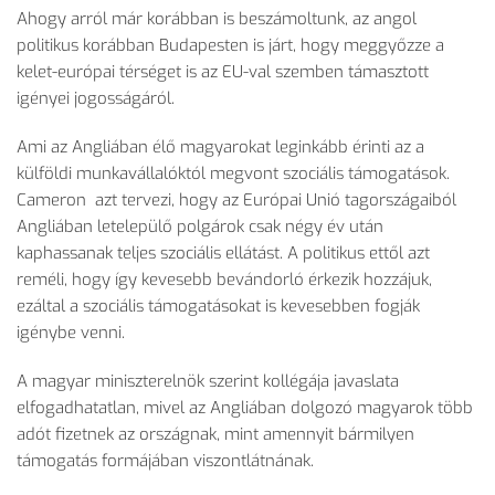
Ahogy arról már korábban is beszámoltunk, az angol
politikus korábban Budapesten is járt, hogy meggyőzze a
kelet-európai térséget is az EU-val szemben támasztott
igényei jogosságáról.
Ami az Angliában élő magyarokat leginkább érinti az a
külföldi munkavállalóktól megvont szociális támogatások.
Cameron azt tervezi, hogy az Európai Unió tagországaiból
Angliában letelepülő polgárok csak négy év után
kaphassanak teljes szociális ellátást. A politikus ettől azt
reméli, hogy így kevesebb bevándorló érkezik hozzájuk,
ezáltal a szociális támogatásokat is kevesebben fogják
igénybe venni.
A magyar miniszterelnök szerint kollégája javaslata
elfogadhatatlan, mivel az Angliában dolgozó magyarok több
adót fizetnek az országnak, mint amennyit bármilyen
támogatás formájában viszontlátnának.