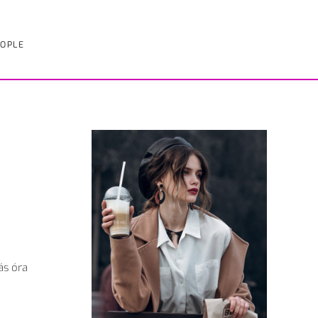
OPLE
ás óra