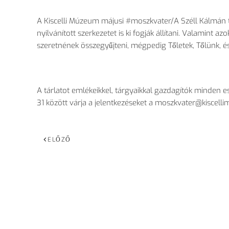
A Kiscelli Múzeum májusi #moszkvater/A Széll Kálmán té
nyilvánított szerkezetet is ki fogják állítani. Valamint a
szeretnének összegyűjteni, mégpedig Tőletek, Tőlünk, és
A tárlatot emlékeikkel, tárgyaikkal gazdagítók minden
31 között várja a jelentkezéseket a moszkvater@kiscell
ELŐZŐ