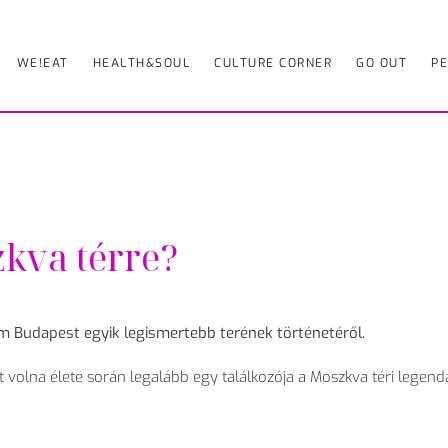
WE!EAT
HEALTH&SOUL
CULTURE CORNER
GO OUT
PE
kva térre?
eum Budapest egyik legismertebb terének történetéről.
t volna élete során legalább egy találkozója a Moszkva téri legend