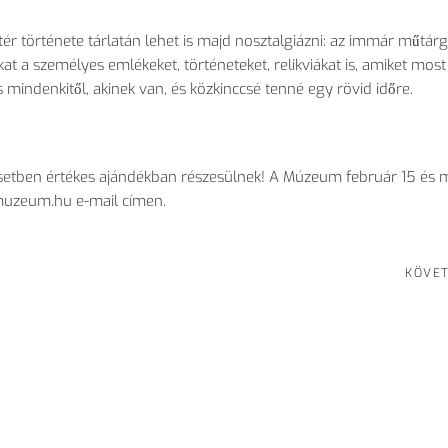
r története tárlatán lehet is majd nosztalgiázni: az immár műtár
zokat a személyes emlékeket, történeteket, relikviákat is, amiket most
 mindenkitől, akinek van, és közkinccsé tenné egy rövid időre.
 esetben értékes ajándékban részesülnek! A Múzeum február 15 és 
imuzeum.hu e-mail címen.
KÖVE