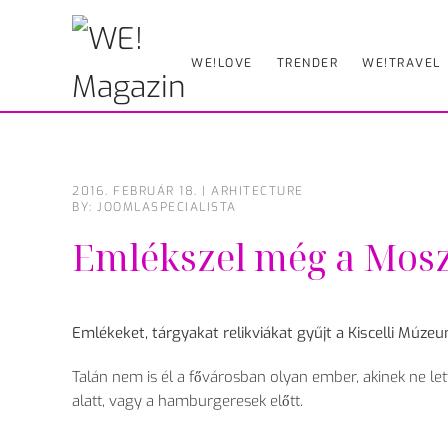
Skip
WE!LOVE
TRENDER
WE!TRAVEL
to
main
content
2016. FEBRUÁR 18.
|
ARHITECTURE
BY: JOOMLASPECIALISTA
Emlékszel még a Mosz
Emlékeket, tárgyakat relikviákat gyűjt a Kiscelli Múz
Talán nem is él a fővárosban olyan ember, akinek ne let
alatt, vagy a hamburgeresek előtt.