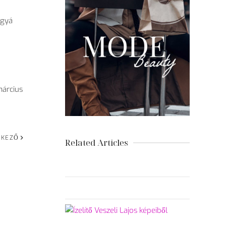
ggyá
március
TKEZŐ
Related Articles