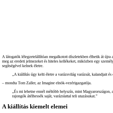
A látogatók lélegzetelállítóan megalkotott díszletekben élhetik át újr
meg az eredeti jelmezeket és hiteles kellékeket, miközben egy személy
segítségével kelnek életre.
„A ki
állítás úgy kelti életre a varázsvilág varázsát, kalandjait 
– mondta Tom Zaller, az Imagine eln
ök-vezérigazgatója.
„
És mi lehetne ennél méltóbb helyszín, mint Magyarországon,
rajongók átélhessék saját, varázslattal teli utazásukat.”
A kiállítás kiemelt elemei