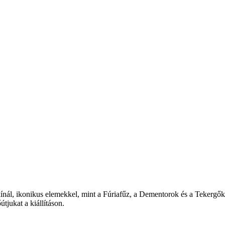
ínál, ikonikus elemekkel, mint a Fúriaf
űz, a Dementorok
és a Tekerg
ők
ő
útjukat a kiállításon.