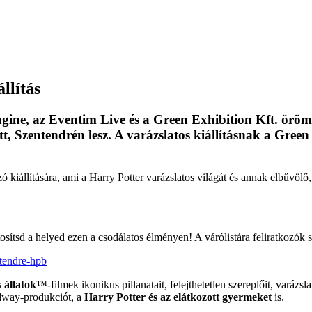
llítás
gine
, az
Eventim
Live
és a Green Exhibition Kft. öröm
 Szentendrén lesz. A varázslatos kiállításnak a Green
kiállítására, ami a Harry Potter varázslatos világát és annak elb
űv
öl
ő
tosítsd a helyed ezen a csodálatos élményen! A várólistára feliratkozók 
ntendre-hpb
 állatok
™-filmek ikonikus pillanatait, felejthetetlen szerepl
őit, var
ázsla
adway-produkciót, a
Harry Potter és az elátkozott gyermeket
is.