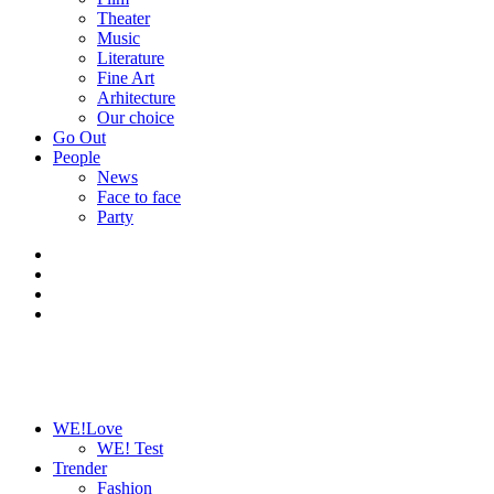
Theater
Music
Literature
Fine Art
Arhitecture
Our choice
Go Out
People
News
Face to face
Party
WE!Love
WE! Test
Trender
Fashion