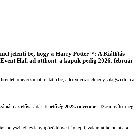
mel jelenti be, hogy a Harry Potter™: A Kiállítás
 Event Hall ad otthont, a kapuk pedig 2026. február
, bőv
ített univerzumát mutatja be, a leny
űg
öz
ő
élmény világszerte már
számára az el
őv
ásárlási lehet
ős
ég
2025. november 12-én
nyílik meg.
tos helyszíneit és leny
űg
öz
ő l
ényeit ünnepli, valamint bemutatja a