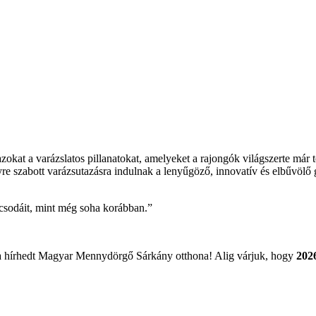
a azokat a varázslatos pillanatokat, amelyeket a rajongók világszerte már
re szabott varázsutazásra indulnak a leny
űg
öz
ő, innovat
ív és elb
űv
öl
ő 
és csodáit, mint még soha korábban.”
 a hírhedt Magyar Mennydörg
ő S
árkány otthona! Alig várjuk, hogy
2026