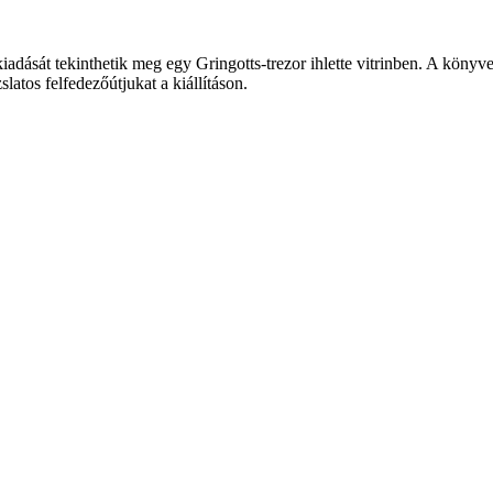
kiad
ását tekinthetik meg egy Gringotts-trezor ihlette vitrinben. A könyvet
slatos felfedez
ő
útjukat a kiállításon.