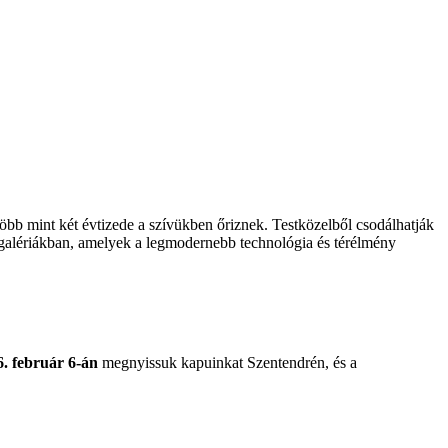
 több mint két évtizede a szívükben
őriznek. Testk
özelb
ől csod
álhatják
gal
ériákban, amelyek a legmodernebb technológia és térélmény
. február 6-án
megnyissuk kapuinkat Szentendrén, és a