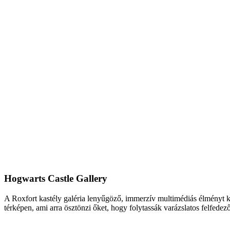
Hogwarts Castle Gallery
A Roxfort kastély galéria leny
űg
öz
ő, immerz
ív multimédiás élményt k
térképen, ami arra ösztönzi
őket, hogy folytass
ák varázslatos felfedez