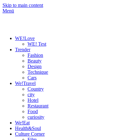
Skip to main content
Menü
WE!Love
WE! Test
Trender
Fashion
Beauty
Design
Technique
Cars
We!Travel
Country
city
Hotel
Restaurant
Food
curiosity
We!Eat
Health&Soul
Culture Corner
Film