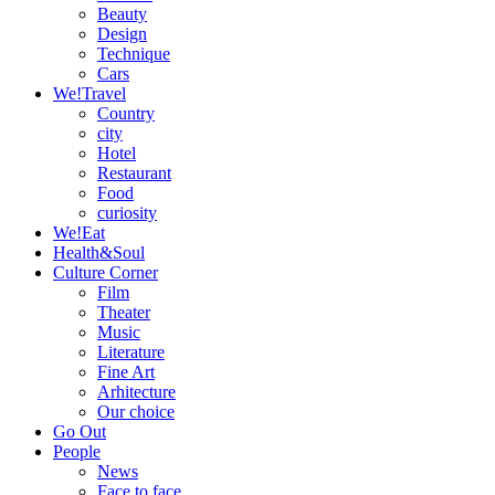
Beauty
Design
Technique
Cars
We!Travel
Country
city
Hotel
Restaurant
Food
curiosity
We!Eat
Health&Soul
Culture Corner
Film
Theater
Music
Literature
Fine Art
Arhitecture
Our choice
Go Out
People
News
Face to face