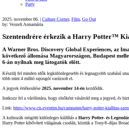
Party
2025. november 06.
|
Culture Corner
,
Film
,
Go Out
by: Veszeli Annamária
Szentendrére érkezik a Harry Potter™ Kiá
A Warner
Bros
.
Discovery
Global
Experiences
, az
Ima
következ
ő
állomása Magyarországon, Budapest mellett,
6-án nyílnak meg látogatók el
őtt.
K
észülj fel minden id
ők legk
ülönlegesebb és legnagyobb szabású utazó 
több mint 4 millió rajongót varázsolt el.
A jegyek értékesítése
2025. november 14-én
kezd
ődik.
Iratkozz fel a v
árólistára, hogy els
ők
ént vásárold meg a jegyed, és biz
Link:
https://www.cts.eventim.hu/campaign/harry-potter-kiallitas-sze
A kulisszák mögötti különleges kiállítás a
Harry Potter- és Legendás
Harry Potter kib
őv
ített világának csodáit, köztük a Tony®-díjas Bro