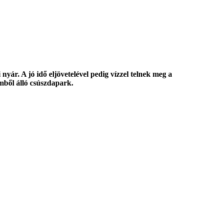
yár. A jó idő eljövetelével pedig vízzel telnek meg a
mből álló csúszdapark.