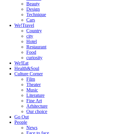
Beauty
Design
Technique
Cars
We!Travel
Country
city
Hotel
Restaurant
Food
curiosity
We!Eat
Health&Soul
Culture Corner
Film
Theater
Music
Literature
Fine Art
Arhitecture
Our choice
Go Out
People
News
Face to face