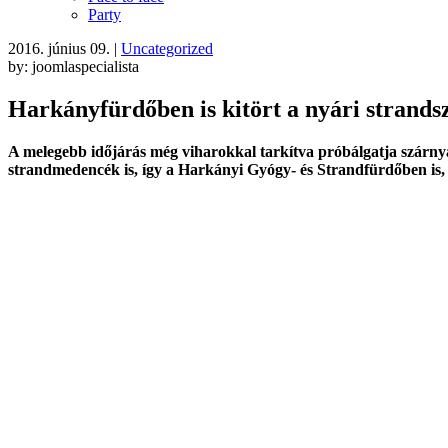
Party
2016. június 09.
|
Uncategorized
by: joomlaspecialista
Harkányfürdőben is kitört a nyári strands
A melegebb időjárás még viharokkal tarkítva próbálgatja szárnyait
strandmedencék is, így a Harkányi Gyógy- és Strandfürdőben is, a