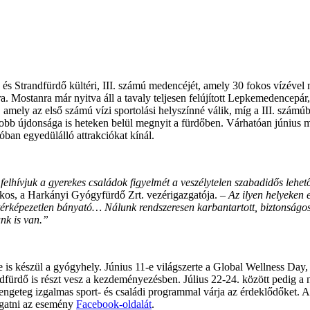
s Strandfürdő kültéri, III. számú medencéjét, amely 30 fokos vízével m
ra. Mostanra már nyitva áll a tavaly teljesen felújított Lepkemedencepá
amely az első számú vízi sportolási helyszínné válik, míg a III. számú
yobb újdonsága is heteken belül megnyit a fürdőben. Várhatóan június 
óban egyedülálló attrakciókat kínál.
ívjuk a gyerekes családok figyelmét a veszélytelen szabadidős lehetős
Ákos, a Harkányi Gyógyfürdő Zrt. vezérigazgatója. –
Az ilyen helyeken 
ltérképezetlen bányató… Nálunk rendszeresen karbantartott, biztonságo
unk is van.”
is készül a gyógyhely. Június 11-e világszerte a Global Wellness Day, 
fürdő is részt vesz a kezdeményezésben. Július 22-24. között pedig a
ngeteg izgalmas sport- és családi programmal várja az érdeklődőket. A
togatni az esemény
Facebook-oldalát
.