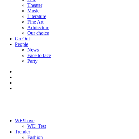
Theater
Music
Literature
Fine Art
Arhitecture
Our choice
Go Out
People
News
Face to face
Party
WE!Love
WE! Test
Trender
Fashion