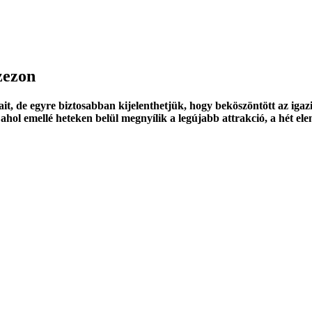
zezon
, de egyre biztosabban kijelenthetjük, hogy beköszöntött az igazi n
hol emellé heteken belül megnyílik a legújabb attrakció, a hét ele