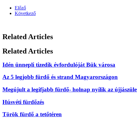
Előző
Következő
Related Articles
Related Articles
Idén ünnepli tizedik évfordulóját Bük városa
Az 5 legjobb fürdő és strand Magyarországon
Megújult a legifjabb fürdő- holnap nyílik az újjászüle
Húsvéti fürdőzés
Török fürdő a tetőtéren