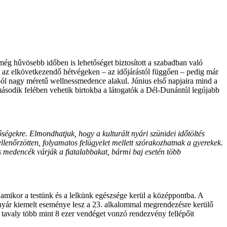
ég hűvösebb időben is lehetőséget biztosított a szabadban való
r, az elkövetkezendő hétvégeken – az időjárástól függően – pedig már
ból nagy méretű wellnessmedence alakul. Június első napjaira mind a
második felében vehetik birtokba a látogatók a Dél-Dunántúl legújabb
égekre. Elmondhatjuk, hogy a kulturált nyári szünidei időtöltés
ellenőrzötten, folyamatos felügyelet mellett szórakozhatnak a gyerekek.
s medencék várják a fiatalabbakat, bármi baj esetén több
amikor a testünk és a lelkünk egészsége kerül a középpontba. A
 nyár kiemelt eseménye lesz a 23. alkalommal megrendezésre kerülő
 tavaly több mint 8 ezer vendéget vonzó rendezvény fellépőit