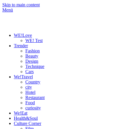
Skip to main content
Menü
WE!Love
WE! Test
Trender
Fashion
Beauty
Design
Technique
Cars
We!Travel
Country
city
Hotel
Restaurant
Food
curiosity
We!Eat
Health&Soul
Culture Corner
Film