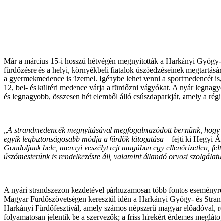
Már a március 15-i hosszú hétvégén megnyitották a Harkányi Gyógy- é
fürdőzésre és a helyi, környékbeli fiatalok úszóedzéseinek megtartásá
a gyermekmedence is üzemel. Igénybe lehet venni a sportmedencét is, 
12, bel- és kültéri medence várja a fürdőzni vágyókat. A nyár legnag
és legnagyobb, összesen hét elemből álló csúszdaparkját, amely a régi
„
A strandmedencék megnyitásával megfogalmazódott bennünk, hogy felh
egyik legbiztonságosabb módja a fürdők látogatása
– fejti ki Hegyi 
Gondoljunk bele, mennyi veszélyt rejt magában egy ellenőrizetlen, fe
úszómesterünk is rendelkezésre áll, valamint állandó orvosi szolgálat
A nyári strandszezon kezdetével párhuzamosan több fontos eseményre 
Magyar Fürdőszövetségen keresztül idén a Harkányi Gyógy- és Strand
Harkányi Fürdőfesztivál, amely számos népszerű magyar előadóval, re
folyamatosan jelentik be a szervezők; a friss hírekért érdemes meglá