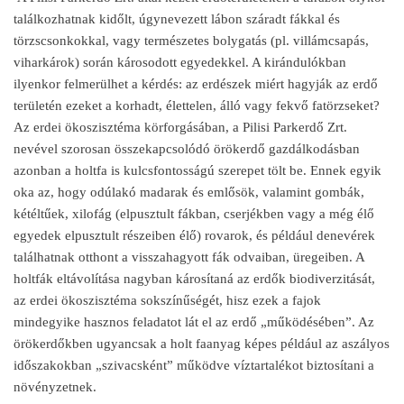
találkozhatnak kidőlt, úgynevezett lábon száradt fákkal és
törzscsonkokkal, vagy természetes bolygatás (pl. villámcsapás,
viharkárok) során károsodott egyedekkel. A kirándulókban
ilyenkor felmerülhet a kérdés: az erdészek miért hagyják az erdő
területén ezeket a korhadt, élettelen, álló vagy fekvő fatörzseket?
Az erdei ökoszisztéma körforgásában, a Pilisi Parkerdő Zrt.
nevével szorosan összekapcsolódó örökerdő gazdálkodásban
azonban a holtfa is kulcsfontosságú szerepet tölt be. Ennek egyik
oka az, hogy odúlakó madarak és emlősök, valamint gombák,
kétéltűek, xilofág (elpusztult fákban, cserjékben vagy a még élő
egyedek elpusztult részeiben élő) rovarok, és például denevérek
találhatnak otthont a visszahagyott fák odvaiban, üregeiben. A
holtfák eltávolítása nagyban károsítaná az erdők biodiverzitását,
az erdei ökoszisztéma sokszínűségét, hisz ezek a fajok
mindegyike hasznos feladatot lát el az erdő „működésében”. Az
örökerdőkben ugyancsak a holt faanyag képes például az aszályos
időszakokban „szivacsként” működve víztartalékot biztosítani a
növényzetnek.