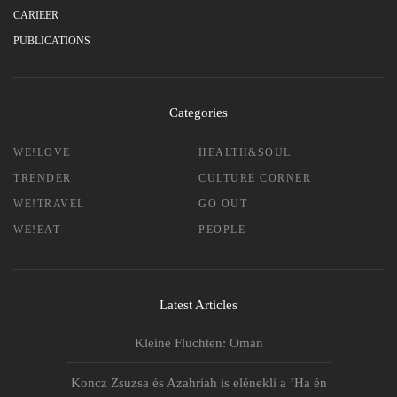
CARIEER
PUBLICATIONS
Categories
WE!LOVE
HEALTH&SOUL
TRENDER
CULTURE CORNER
WE!TRAVEL
GO OUT
WE!EAT
PEOPLE
Latest Articles
Kleine Fluchten: Oman
Koncz Zsuzsa és Azahriah is elénekli a ’Ha én