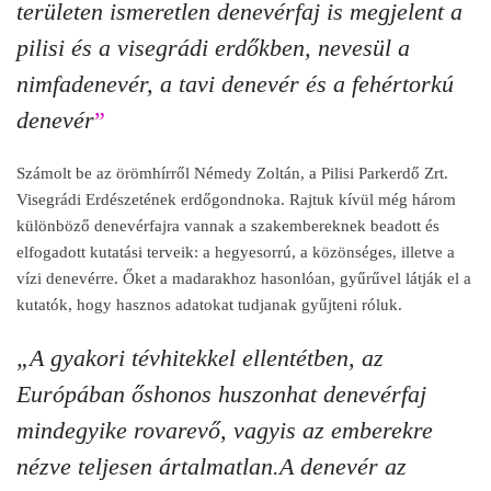
területen ismeretlen denevérfaj is megjelent a
pilisi és a visegrádi erdőkben, nevesül a
nimfadenevér, a tavi denevér és a fehértorkú
denevér
”
Számolt be az örömhírről Némedy Zoltán, a Pilisi Parkerdő Zrt.
Visegrádi Erdészetének erdőgondnoka. Rajtuk kívül még három
különböző denevérfajra vannak a szakembereknek beadott és
elfogadott kutatási terveik: a hegyesorrú, a közönséges, illetve a
vízi denevérre. Őket a madarakhoz hasonlóan, gyűrűvel látják el a
kutatók, hogy hasznos adatokat tudjanak gyűjteni róluk.
„A gyakori tévhitekkel ellentétben, az
Európában őshonos huszonhat denevérfaj
mindegyike rovarevő, vagyis az emberekre
nézve teljesen ártalmatlan.
A denevér az