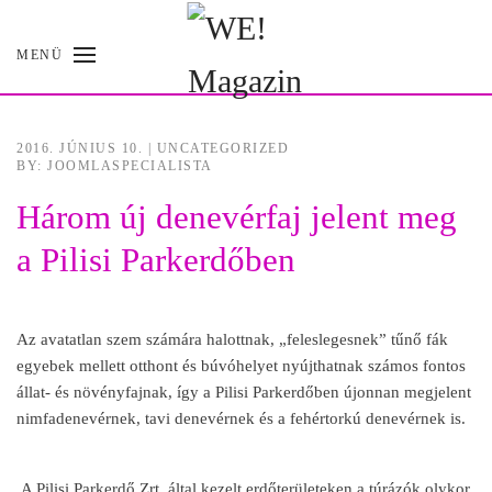
MENÜ
Skip
to
main
content
2016. JÚNIUS 10.
|
UNCATEGORIZED
BY: JOOMLASPECIALISTA
Három új denevérfaj jelent meg
a Pilisi Parkerdőben
Az avatatlan szem számára halottnak, „feleslegesnek” tűnő fák
egyebek mellett otthont és búvóhelyet nyújthatnak számos fontos
állat- és növényfajnak, így a Pilisi Parkerdőben újonnan megjelent
nimfadenevérnek, tavi denevérnek és a fehértorkú denevérnek is.
A Pilisi Parkerdő Zrt. által kezelt erdőterületeken a túrázók olykor