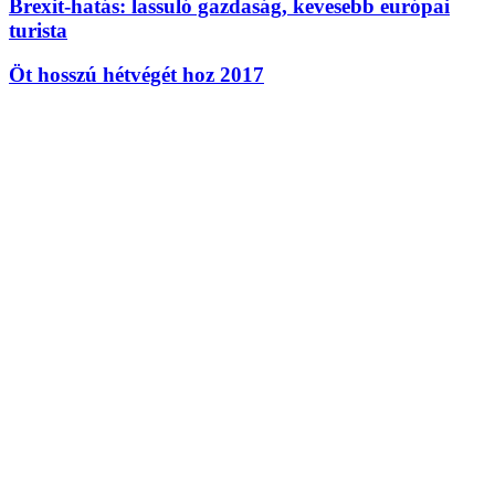
Brexit-hatás: lassuló gazdaság, kevesebb európai
turista
Öt hosszú hétvégét hoz 2017