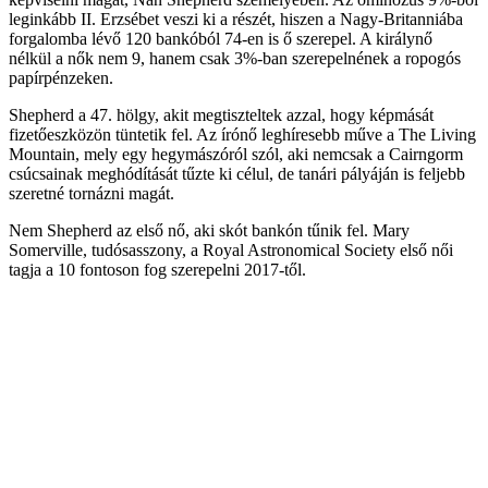
leginkább II. Erzsébet veszi ki a részét, hiszen a Nagy-Britanniába
forgalomba lévő 120 bankóból 74-en is ő szerepel. A királynő
nélkül a nők nem 9, hanem csak 3%-ban szerepelnének a ropogós
papírpénzeken.
Shepherd a 47. hölgy, akit megtiszteltek azzal, hogy képmását
fizetőeszközön tüntetik fel. Az írónő leghíresebb műve a The Living
Mountain, mely egy hegymászóról szól, aki nemcsak a Cairngorm
csúcsainak meghódítását tűzte ki célul, de tanári pályáján is feljebb
szeretné tornázni magát.
Nem Shepherd az első nő, aki skót bankón tűnik fel. Mary
Somerville, tudósasszony, a Royal Astronomical Society első női
tagja a 10 fontoson fog szerepelni 2017-től.