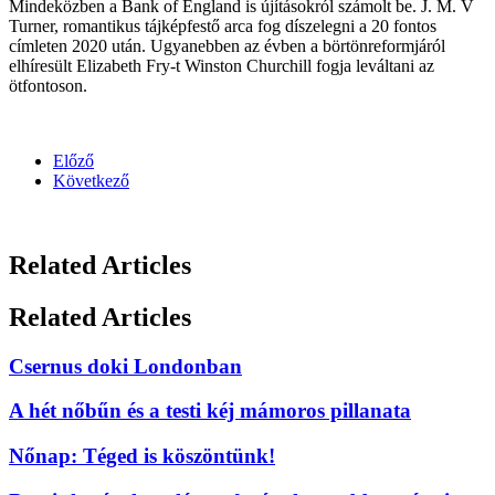
Mindeközben a Bank of England is újításokról számolt be. J. M. V
Turner, romantikus tájképfestő arca fog díszelegni a 20 fontos
címleten 2020 után. Ugyanebben az évben a börtönreformjáról
elhíresült Elizabeth Fry-t Winston Churchill fogja leváltani az
ötfontoson.
Előző
Következő
Related Articles
Related Articles
Csernus doki Londonban
A hét nőbűn és a testi kéj mámoros pillanata
Nőnap: Téged is köszöntünk!