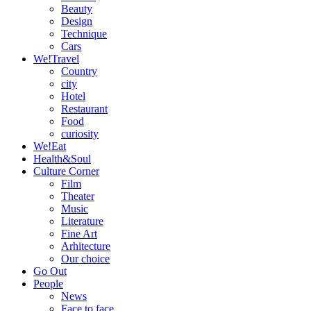
Beauty
Design
Technique
Cars
We!Travel
Country
city
Hotel
Restaurant
Food
curiosity
We!Eat
Health&Soul
Culture Corner
Film
Theater
Music
Literature
Fine Art
Arhitecture
Our choice
Go Out
People
News
Face to face