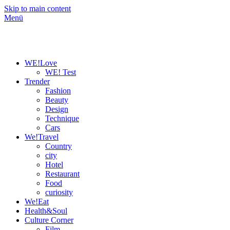
Skip to main content
Menü
WE!Love
WE! Test
Trender
Fashion
Beauty
Design
Technique
Cars
We!Travel
Country
city
Hotel
Restaurant
Food
curiosity
We!Eat
Health&Soul
Culture Corner
Film