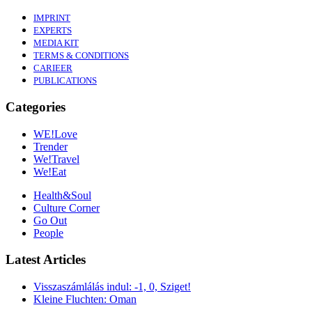
IMPRINT
EXPERTS
MEDIA KIT
TERMS & CONDITIONS
CARIEER
PUBLICATIONS
Categories
WE!Love
Trender
We!Travel
We!Eat
Health&Soul
Culture Corner
Go Out
People
Latest Articles
Visszaszámlálás indul: -1, 0, Sziget!
Kleine Fluchten: Oman