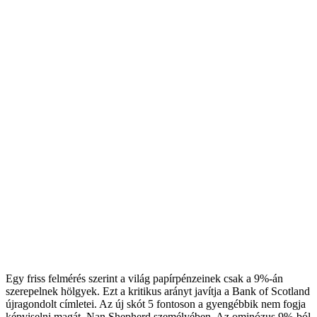
Egy friss felmérés szerint a világ papírpénzeinek csak a 9%-án
szerepelnek hölgyek. Ezt a kritikus arányt javítja a Bank of Scotland
újragondolt címletei. Az új skót 5 fontoson a gyengébbik nem fogja
képviselni magát, Nan Shepherd személyében. Az ominózus 9%-ból