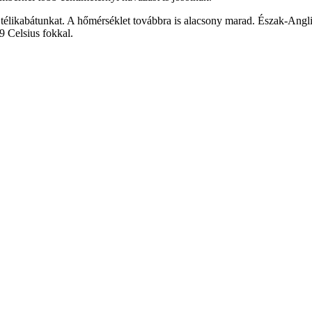
a télikabátunkat. A hőmérséklet továbbra is alacsony marad. Észak-Ang
9 Celsius fokkal.