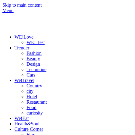
Skip to main content
Menü
WE!Love
WE! Test
Trender
Fashion
Beauty
Design
Technique
Cars
We!Travel
Country
city
Hotel
Restaurant
Food
curiosity
We!Eat
Health&Soul
Culture Corner
Film