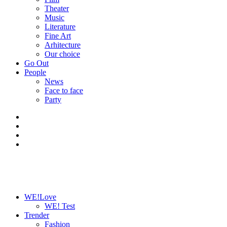
Theater
Music
Literature
Fine Art
Arhitecture
Our choice
Go Out
People
News
Face to face
Party
WE!Love
WE! Test
Trender
Fashion