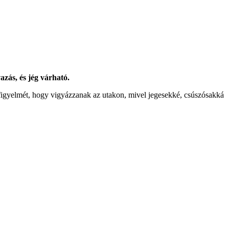
azás, és jég várható.
k figyelmét, hogy vigyázzanak az utakon, mivel jegesekké, csúszósakká