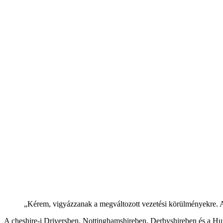
„Kérem, vigyázzanak a megváltozott vezetési körülményekre. Ak
A cheshire-i Driversben, Nottinghamshireben, Derbyshireben és a Hum