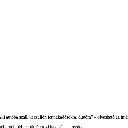
i autóba száll, készüljön fennakadásokra, dugóra” – olvasható az int
bernél több centiméternyi havazást is jósolnak.