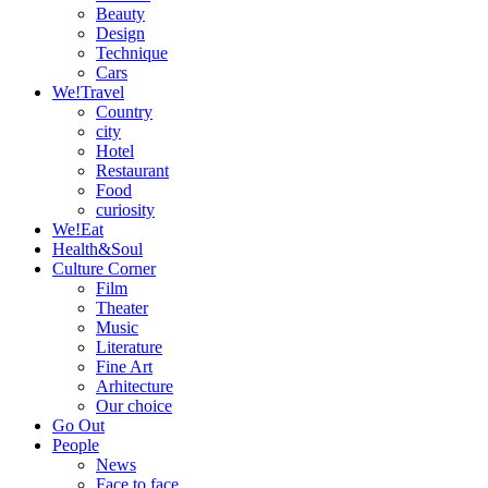
Beauty
Design
Technique
Cars
We!Travel
Country
city
Hotel
Restaurant
Food
curiosity
We!Eat
Health&Soul
Culture Corner
Film
Theater
Music
Literature
Fine Art
Arhitecture
Our choice
Go Out
People
News
Face to face