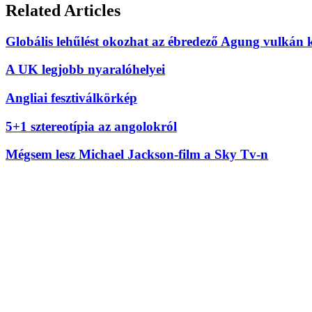
Related Articles
Globális lehűlést okozhat az ébredező Agung vulkán k
A UK legjobb nyaralóhelyei
Angliai fesztiválkörkép
5+1 sztereotípia az angolokról
Mégsem lesz Michael Jackson-film a Sky Tv-n