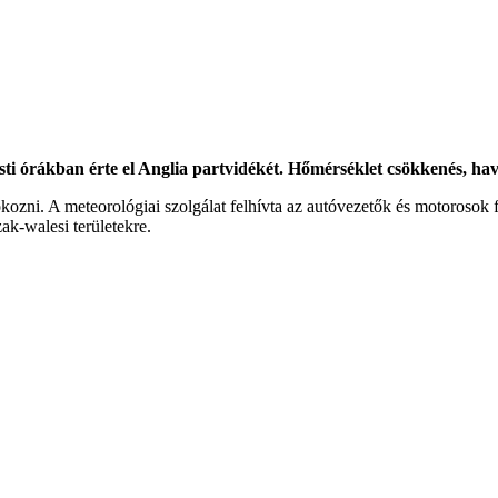
sti órákban érte el Anglia partvidékét. Hőmérséklet csökkenés, hav
okozni. A meteorológiai szolgálat felhívta az autóvezetők és motoroso
zak-walesi területekre.