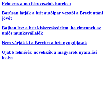
Felmérés a női felsővezetők körében
Borúsan látják a brit autóipar vezetői a Brexit utáni
jövőt
Bajban lesz a brit kiskereskedelem, ha elmennek az
uniós munkavállalók
Nem várják ki a Brexitet a brit nyugdíjasok
Újabb felmérés: növekszik a magyarok nyaralási
kedve