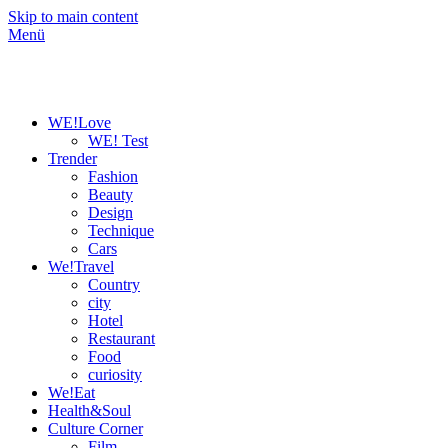
Skip to main content
Menü
WE!Love
WE! Test
Trender
Fashion
Beauty
Design
Technique
Cars
We!Travel
Country
city
Hotel
Restaurant
Food
curiosity
We!Eat
Health&Soul
Culture Corner
Film