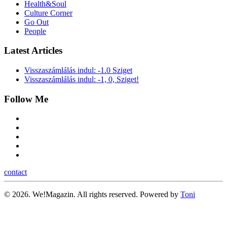
Health&Soul
Culture Corner
Go Out
People
Latest Articles
Visszaszámlálás indul: -1.0 Sziget
Visszaszámlálás indul: -1, 0, Sziget!
Follow Me
contact
©
2026.
We!Magazin. All rights reserved. Powered by
Toni