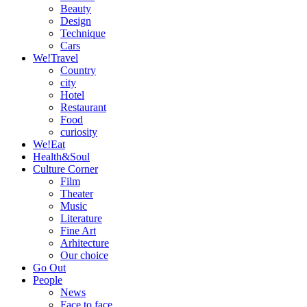
Beauty
Design
Technique
Cars
We!Travel
Country
city
Hotel
Restaurant
Food
curiosity
We!Eat
Health&Soul
Culture Corner
Film
Theater
Music
Literature
Fine Art
Arhitecture
Our choice
Go Out
People
News
Face to face