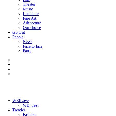
Theater
Music
Literature
Fine Art
Arhitecture
Our choice
Go Out
People
News
Face to face
Party
WE!Love
WE! Test
Trender
Fashion