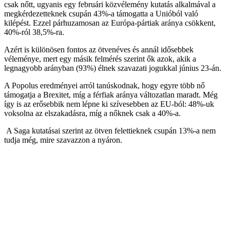
csak nőtt, ugyanis egy februári közvélemény kutatás alkalmával a
megkérdezetteknek csupán 43%-a támogatta a Unióból való
kilépést. Ezzel párhuzamosan az Európa-pártiak aránya csökkent,
40%-ról 38,5%-ra.
Azért is különösen fontos az ötvenéves és annál idősebbek
véleménye, mert egy másik felmérés szerint ők azok, akik a
legnagyobb arányban (93%) élnek szavazati jogukkal június 23-án.
A Popolus eredményei arról tanúskodnak, hogy egyre több nő
támogatja a Brexitet, míg a férfiak aránya változatlan maradt. Még
így is az erősebbik nem lépne ki szívesebben az EU-ból: 48%-uk
voksolna az elszakadásra, míg a nőknek csak a 40%-a.
A Saga kutatásai szerint az ötven felettieknek csupán 13%-a nem
tudja még, mire szavazzon a nyáron.