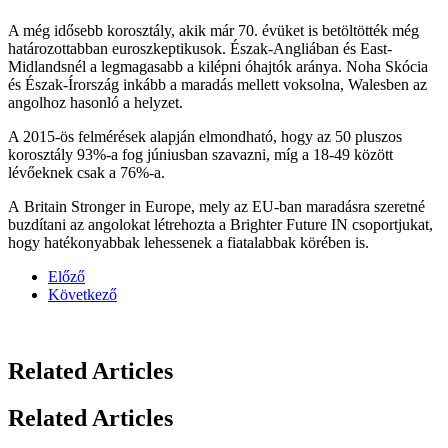
A még idősebb korosztály, akik már 70. évüket is betöltötték még
határozottabban euroszkeptikusok. Észak-Angliában és East-
Midlandsnél a legmagasabb a kilépni óhajtók aránya. Noha Skócia
és Észak-Írország inkább a maradás mellett voksolna, Walesben az
angolhoz hasonló a helyzet.
A 2015-ös felmérések alapján elmondható, hogy az 50 pluszos
korosztály 93%-a fog júniusban szavazni, míg a 18-49 között
lévőeknek csak a 76%-a.
A Britain Stronger in Europe, mely az EU-ban maradásra szeretné
buzdítani az angolokat létrehozta a Brighter Future IN csoportjukat,
hogy hatékonyabbak lehessenek a fiatalabbak körében is.
Előző
Következő
Related Articles
Related Articles