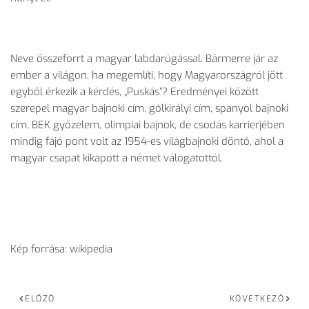
Neve összeforrt a magyar labdarúgással. Bármerre jár az
ember a világon, ha megemlíti, hogy Magyarországról jött
egyből érkezik a kérdés, „Puskás”? Eredményei között
szerepel magyar bajnoki cím, gólkirályi cím, spanyol bajnoki
cím, BEK győzelem, olimpiai bajnok, de csodás karrierjében
mindig fájó pont volt az 1954-es világbajnoki döntő, ahol a
magyar csapat kikapott a német válogatottól.
Kép forrása: wikipedia
ELŐZŐ
KÖVETKEZŐ