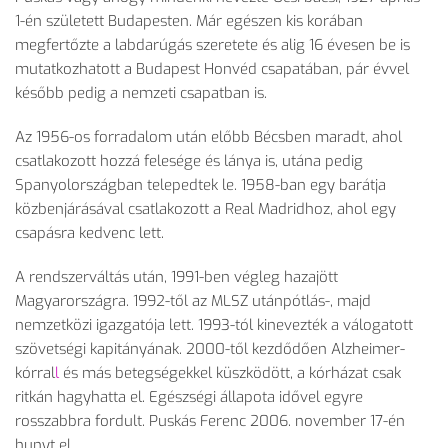
1-én született Budapesten. Már egészen kis korában
megfertőzte a labdarúgás szeretete és alig 16 évesen be is
mutatkozhatott a Budapest Honvéd csapatában, pár évvel
később pedig a nemzeti csapatban is.
Az 1956-os forradalom után előbb Bécsben maradt, ahol
csatlakozott hozzá felesége és lánya is, utána pedig
Spanyolországban telepedtek le. 1958-ban egy barátja
közbenjárásával csatlakozott a Real Madridhoz, ahol egy
csapásra kedvenc lett.
A rendszerváltás után, 1991-ben végleg hazajött
Magyarországra. 1992-től az MLSZ utánpótlás-, majd
nemzetközi igazgatója lett. 1993-tól kinevezték a válogatott
szövetségi kapitányának. 2000-től kezdődően Alzheimer-
kórral
l
és más betegségekkel küszködött, a kórházat csak
ritkán hagyhatta el. Egészségi állapota idővel egyre
rosszabbra fordult. Puskás Ferenc 2006. november 17-én
hunyt el.