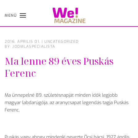
MENÜ
Skip
to
main
content
2016. ÁPRILIS 01.
|
UNCATEGORIZED
BY: JOOMLASPECIALISTA
Ma lenne 89 éves Puskás
Ferenc
Ma ünnepelné 89. születésnapját minden idők legjobb
magyar labdarúgója, az aranycsapat legendás tagja Puskás
Ferenc.
Puskás vagy ahogy mindenki nevezte Öcsi bácsi, 1927 április