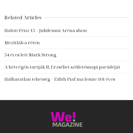
Related Articles
Halott Pénz 15 – Jubileumi Aréna show
Mezítláb a réten
54 éves lett Mark Strong
A hétvégén tartják II. Erzsébet születésnapi parádéját
Halhatatlan tehetség – Edith Piaf ma lenne 101 éves